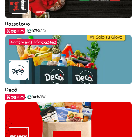
Rossotono
უფასო
97%
(26)
პრომო ზოგ პროდუქტზე
Decò
უფასო
94%
(84)