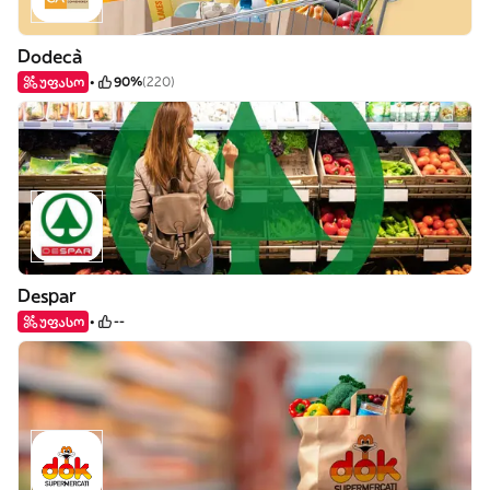
Dodecà
უფასო
90%
(220)
Despar
უფასო
--