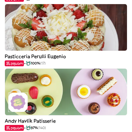
Pasticceria Perulli Eugenio
უფასო
100%
(17)
Andy Havlík Patisserie
უფასო
97%
(140)