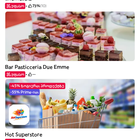
უფასო
73%
(10)
Bar Pasticceria Due Emme
უფასო
--
-45% ზოგიერთ პროდუქტზე
-55% Prime-ით
Hot Superstore