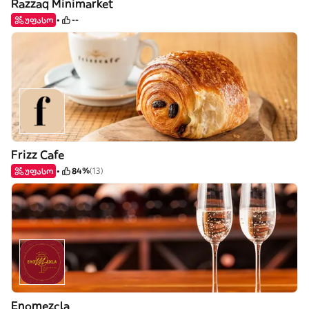
Razzaq Minimarket
უფასო
--
Frizz Cafe
უფასო
84%
(13)
Enomezcla