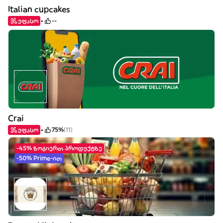
Italian cupcakes
უფასო
--
Crai
უფასო
75%
(11)
-45% ზოგიერთ პროდუქტზე
-50% Prime-ით