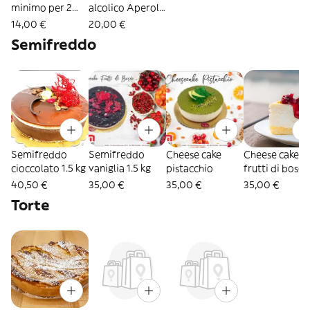
minimo per 2
alcolico Aperol
persone
Spritz minimo
14,00 €
20,00 €
per 2 persone
Semifreddo
Semifreddo
Semifreddo
Cheese cake
Cheese cake
cioccolato 1.5 kg
vaniglia 1.5 kg
pistacchio
frutti di bosco
40,50 €
35,00 €
35,00 €
35,00 €
Torte