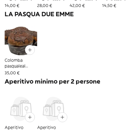
-10/12 pezzi 500
20/25 pezzi 1 kg
32/38 pezzi 1.5
24 pezzi 500 
14,00 €
28,00 €
42,00 €
14,50 €
g
kg
LA PASQUA DUE EMME
Colomba
pasqualeal
cioccolato
35,00 €
Aperitivo minimo per 2 persone
Aperitivo
Aperitivo