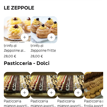
LE ZEPPOLE
trinfo di
trinfo di
Zeppoline al
Zeppoline fritte
forno
28,00 €
28,00 €
Pasticceria - Dolci
Pasticceria
Pasticceria
Pasticceria
Pasticceria se
mignon assortita
mignon assortita
mignon assortita
frolla assortit