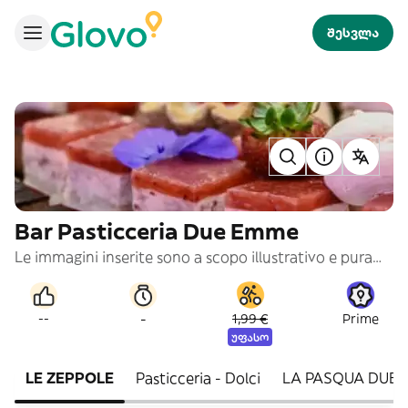
შესვლა
Bar Pasticceria Due Emme
Le immagini inserite sono a scopo illustrativo e puramente indicativo
-
--
1,99 €
Prime
უფასო
LE ZEPPOLE
Pasticceria - Dolci
LA PASQUA DUE 