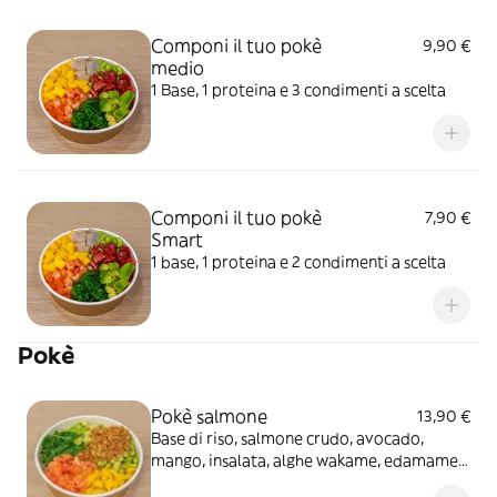
Componi il tuo pokè
9,90 €
medio
1 Base, 1 proteina e 3 condimenti a scelta
Componi il tuo pokè
7,90 €
Smart
1 base, 1 proteina e 2 condimenti a scelta
Pokè
Pokè salmone
13,90 €
Base di riso, salmone crudo, avocado,
mango, insalata, alghe wakame, edamame
fagioli, salsa teriyaki, sesamo e cipollina