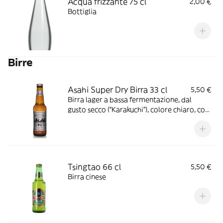
Acqua frizzante 75 cl
2,00 €
Bottiglia
Birre
Asahi Super Dry Birra 33 cl
5,50 €
Birra lager a bassa fermentazione, dal
gusto secco (“Karakuchi”), colore chiaro, con
gradazione alcolica di 5,0% vol.
Tsingtao 66 cl
5,50 €
Birra cinese