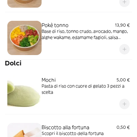
secca
Pokè tonno
13,90 €
Base di riso, tonno crudo, avocado, mango,
alghe wakame, edamame fagioli, salsa
teriyaki, sesamo e cipollina secca
Dolci
Mochi
5,00 €
Pasta di riso con cuore di gelato 3 pezzi a
scelta
Biscotto alla fortuna
0,50 €
Scopri il biscotto della fortuna