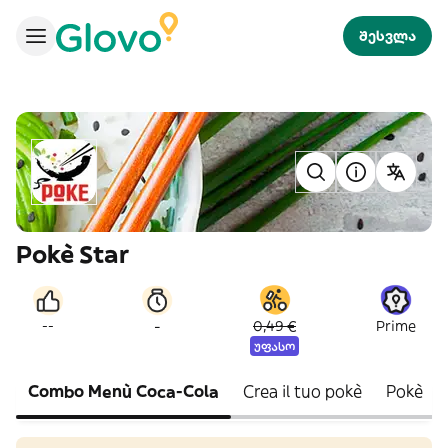
შესვლა
Pokè Star
-
--
0,49 €
Prime
უფასო
Combo Menù Coca-Cola
Crea il tuo pokè
Pokè