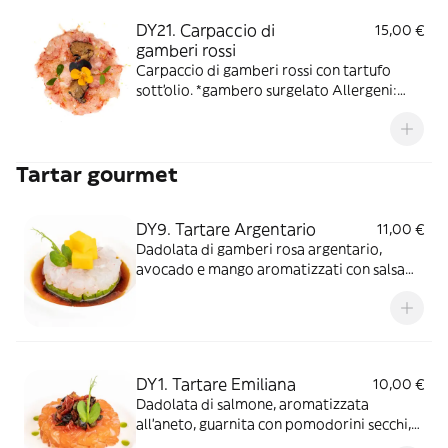
DY21. Carpaccio di
15,00 €
gamberi rossi
Carpaccio di gamberi rossi con tartufo
sott'olio. *gambero surgelato Allergeni:
Crostacei
Tartar gourmet
DY9. Tartare Argentario
11,00 €
Dadolata di gamberi rosa argentario,
avocado e mango aromatizzati con salsa
sudachi
DY1. Tartare Emiliana
10,00 €
Dadolata di salmone, aromatizzata
all'aneto, guarnita con pomodorini secchi,
olive nere, capperi. Salsa allo yogurt di soia