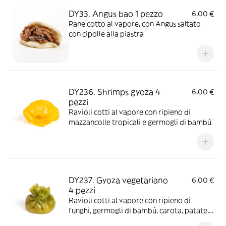
DY33. Angus bao 1 pezzo
6,00 €
Pane cotto al vapore, con Angus saltato
con cipolle alla piastra
DY236. Shrimps gyoza 4
6,00 €
pezzi
Ravioli cotti al vapore con ripieno di
mazzancolle tropicali e germogli di bambù
DY237. Gyoza vegetariano
6,00 €
4 pezzi
Ravioli cotti al vapore con ripieno di
funghi, germogli di bambù, carota, patate,
cipolla e mais