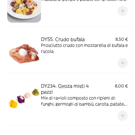
DY55. Crudo bufala
8,50 €
Prosciutto crudo con mozzarella di bufala e
rucola
DY234. Gyoza misti 4
8,00 €
pezzi
Mix di ravioli composto con ripieni di:
funghi, germogli di bambù, carota, patate,
cipolla, mais, mazzancolle tropicali, pesce
panpasio