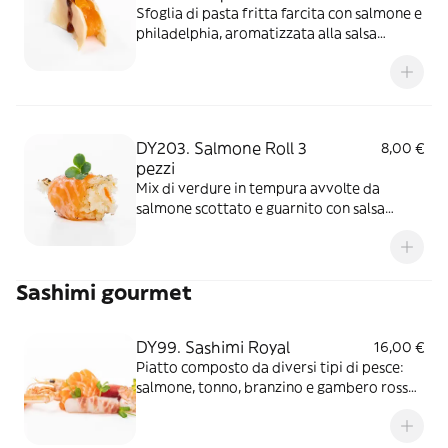
Sfoglia di pasta fritta farcita con salmone e
philadelphia, aromatizzata alla salsa
teriyaki e salsa spicy cream.*PIATTO
PICCANTE. Allergeni:
Glutine/Pesce/Latte/Uova/Soia
DY203. Salmone Roll 3
8,00 €
pezzi
Mix di verdure in tempura avvolte da
salmone scottato e guarnito con salsa
sesamo
Sashimi gourmet
DY99. Sashimi Royal
16,00 €
Piatto composto da diversi tipi di pesce:
salmone, tonno, branzino e gambero rosso
marzara del vallo o scampo. Allergeni:
Crostacei/Pesce