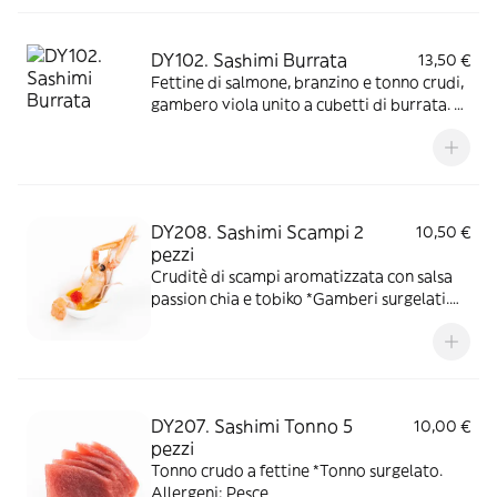
DY102. Sashimi Burrata
13,50 €
Fettine di salmone, branzino e tonno crudi,
gambero viola unito a cubetti di burrata. A
concludere il piatto olio verde, salsa
teriyaki e gocce di salsa al mango.
*Gamberi e tonno surgelati. Allergeni:
Latte/Crostacei/Pesce/soia/Solfiti/Glutine
DY208. Sashimi Scampi 2
10,50 €
pezzi
Cruditè di scampi aromatizzata con salsa
passion chia e tobiko *Gamberi surgelati.
Allergeni: Pesce
DY207. Sashimi Tonno 5
10,00 €
pezzi
Tonno crudo a fettine *Tonno surgelato.
Allergeni: Pesce