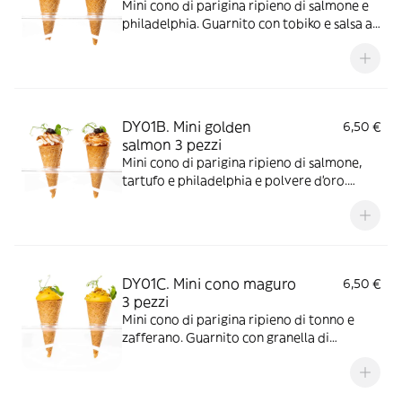
Mini cono di parigina ripieno di salmone e
philadelphia. Guarnito con tobiko e salsa al
mango. Allergeni:
Glutine/Pesce/Latte/Tobiko/Soia/Senape
/Solfiti
DY01B. Mini golden
6,50 €
salmon 3 pezzi
Mini cono di parigina ripieno di salmone,
tartufo e philadelphia e polvere d'oro.
Allergeni:
Glutine/Pesce/Latte/uova/Soia/Senape
DY01C. Mini cono maguro
6,50 €
3 pezzi
Mini cono di parigina ripieno di tonno e
zafferano. Guarnito con granella di
pistacchio. Allergeni:
Glutine/Pesce/Latte/Frutta a
guscio/Soia/Senape/Uova/Solfiti