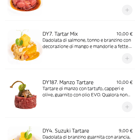
DY7. Tartar Mix
10,00 €
Dadolata di salmone, tonno e branzino con
decorazione di mango e mandorle a fette.
Adagiata su salsa di mango e miso
DY187. Manzo Tartare
10,00 €
Tartare di manzo con tartufo, capperi e
olive, guarnito con olio EVO. Qualora non
sia disponibile fresca, potrà essere
utilizzata materia prima surgelata o
congelata all’origine di alta qualità.
DY4. Suzuki Tartare
9,00 €
Dadolata di branzino guarnita con arancia,