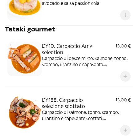
avocado e salsa passion chia
Tataki gourmet
DY10. Carpaccio Amy
13,00 €
selection
Carpaccio di pesce misto: salmone, tonno,
scampo, branzino e capasanta.
Aromatizzato con sesamo, salsa ponzu e
olio EVO. *Tonno, scampo e capasanta
surgelati
DY188. Carpaccio
13,00 €
selezione scottato
Carpaccio di salmone, tonno, scampo,
branzino e capesante scottati,
aromatizzato con semi di sesamo, salsa di
soia cantonese, erba cipollina e olio EVO