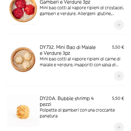
Gamberi e Verdure 3pz
Mini bao cotti al vapore ripieni di crostacei,
gamberi e verdure. Allergeni: glutine,
crostacei, arachidi, soia.
DY732. Mini Bao di Maiale
5,50 €
e Verdure 3pz
Mini bao cotti al vapore ripieni di carne di
maiale e verdure, insaporiti con salsa di
soia. Allergeni: glutine, soia, semi di
sesamo, molluschi.
DY20A. Bubble shrimp 4
5,50 €
pezzi
Polpette di gamberi con una croccante
panatura