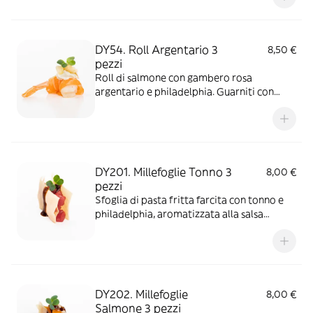
DY54. Roll Argentario 3
8,50 €
pezzi
Roll di salmone con gambero rosa
argentario e philadelphia. Guarniti con
mandorle e salsa sudachi. Allergeni:
Crostacei/ Soia/ Latte/ Frutta a
guscio/Glutine/Pesce/Semi di
sesamo/Senape
DY201. Millefoglie Tonno 3
8,00 €
pezzi
Sfoglia di pasta fritta farcita con tonno e
philadelphia, aromatizzata alla salsa
teriyaki e miso. *Tonno surgelato. Allergeni:
Glutine/Pesce/Latte/Soia/Uova
DY202. Millefoglie
8,00 €
Salmone 3 pezzi