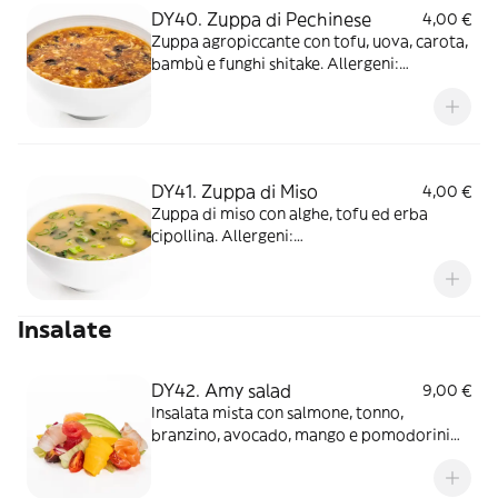
DY40. Zuppa di Pechinese
4,00 €
Zuppa agropiccante con tofu, uova, carota,
bambù e funghi shitake. Allergeni:
Glutine/Uova/Soia
DY41. Zuppa di Miso
4,00 €
Zuppa di miso con alghe, tofu ed erba
cipollina. Allergeni:
Soia/Glutine/Pesce/Uova
Insalate
DY42. Amy salad
9,00 €
Insalata mista con salmone, tonno,
branzino, avocado, mango e pomodorini
accompagnati con salsa goma salada.
Allergeni: Glutine/ Pesce/ Soia/ Semi di