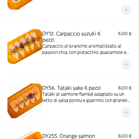
chia e ikura
DY12. Carpaccio suzuki 6
9,00 €
pezzi
Carpaccio di branzino aromatizzato al
passion chia, con pistacchio, guacamole e
ikura
DY56. Tataki sake 6 pezzi
8,00 €
Tataki di salmone flambé adagiato su un
letto di salsa ponzu e guarnito con granella
di pistacchio con salsa spicy cream. *Piatto
piccante
DY255. Orange salmon
8,00 €