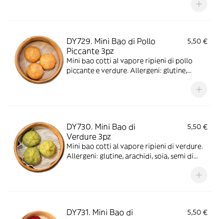
DY729. Mini Bao di Pollo
5,50 €
Piccante 3pz
Mini bao cotti al vapore ripieni di pollo
piccante e verdure. Allergeni: glutine,
arachidi, soia, semi di sesamo, anidride
solforosa e solfiti, molluschi.
DY730. Mini Bao di
5,50 €
Verdure 3pz
Mini bao cotti al vapore ripieni di verdure.
Allergeni: glutine, arachidi, soia, semi di
sesamo, molluschi.
DY731. Mini Bao di
5,50 €