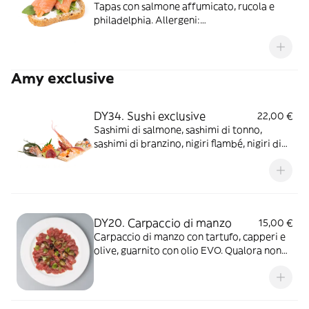
Tapas con salmone affumicato, rucola e
philadelphia. Allergeni:
Glutine/Pesce/Latte
Amy exclusive
DY34. Sushi exclusive
22,00 €
Sashimi di salmone, sashimi di tonno,
sashimi di branzino, nigiri flambé, nigiri di
tonno, nigiri di branzino, uramaki, scampi,
gambero viola, gamberone cotto e
hosomaki omakase.
DY20. Carpaccio di manzo
15,00 €
Carpaccio di manzo con tartufo, capperi e
olive, guarnito con olio EVO. Qualora non
sia disponibile fresca, potrà essere
utilizzata materia prima surgelata o
congelata all’origine di alta qualità.