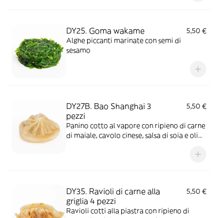
DY25. Goma wakame
5,50 €
Alghe piccanti marinate con semi di
sesamo
DY27B. Bao Shanghai 3
5,50 €
pezzi
Panino cotto al vapore con ripieno di carne
di maiale, cavolo cinese, salsa di soia e olio
di sesamo
DY35. Ravioli di carne alla
5,50 €
griglia 4 pezzi
Ravioli cotti alla piastra con ripieno di