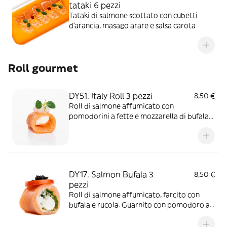
tataki 6 pezzi
Tataki di salmone scottato con cubetti
d'arancia, masago arare e salsa carota
Roll gourmet
DY51. Italy Roll 3 pezzi
8,50 €
Roll di salmone affumicato con
pomodorini a fette e mozzarella di bufala
fresca. Guarniti con gambero rosa.
Allergeni: Crostacei/ Pesce/ Latte
DY17. Salmon Bufala 3
8,50 €
pezzi
Roll di salmone affumicato, farcito con
bufala e rucola. Guarnito con pomodoro a
fette e tobiko. Allergeni:
Latte/Pesce/Tobiko