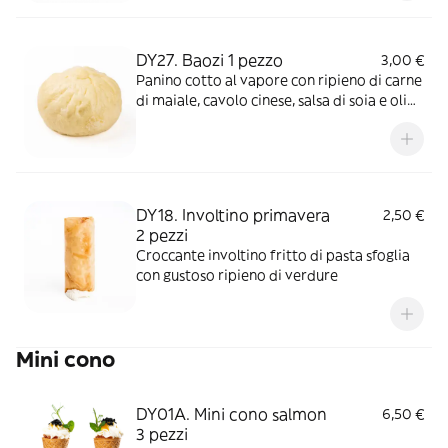
DY27. Baozi 1 pezzo
3,00 €
Panino cotto al vapore con ripieno di carne
di maiale, cavolo cinese, salsa di soia e olio
di sesamo
DY18. Involtino primavera
2,50 €
2 pezzi
Croccante involtino fritto di pasta sfoglia
con gustoso ripieno di verdure
Mini cono
DY01A. Mini cono salmon
6,50 €
3 pezzi