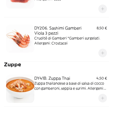
DY206. Sashimi Gamberi
8,50 €
Viola 3 pezzi
Cruditè di Gamberi *Gamberi surgelati.
Allergeni: Crostacei
Zuppe
DY41B. Zuppa Thai
4,50 €
Zuppa thailandese a base di salsa di cocco
con gamberoni, seppia e surimi. Allergeni:
Crostacei/Latte/Frutta a
guscio/Molluschi/Soia/Pesce/