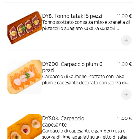
DY8. Tonno tataki 5 pezzi
11,00 €
Tonno scottato con salsa miso e granella di
pistacchio adagiato su salsa sudachi.
*Tonno surgelato
DY200. Carpaccio plum 6
11,00 €
pezzi
Carpaccio di salmone scottato con salsa
plum e capesante decorato con scorza di
lime
DYS03. Carpaccio
11,00 €
capesante
Carpaccio di capesante e gamberi rosa e
scorza di lime, adagiati su un letto di salsa