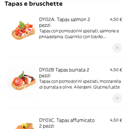
Tapas e bruschette
DY02A. Tapas salmon 2
4,50 €
pezzi
Tapas con pomodorini speziati, salmone e
philadelphia. Guarnito con tobiko.
Allergeni: Glutine/Pesce/Tobiko/Latte
DY02B Tapas burrata 2
4,50 €
pezzi
Tapas con pomodorini speziati, mozzarella
di burrata e olive. Allergeni: Glutine/Latte
DY03C. Tapas affumicato
4,50 €
2 pezzi