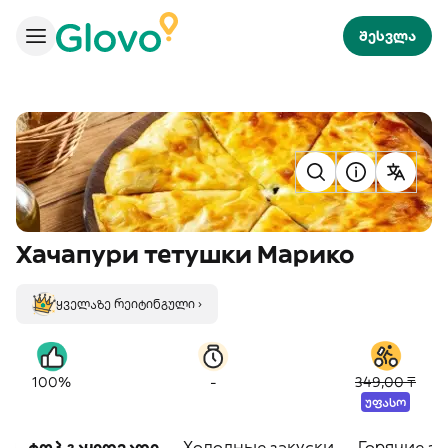
შესვლა
Хачапури тетушки Марико
ყველაზე რეიტინგული ›
-
100%
349,00 ₸
უფასო
ტოპ გაყიდვადი
Холодные закуски
Горячие за