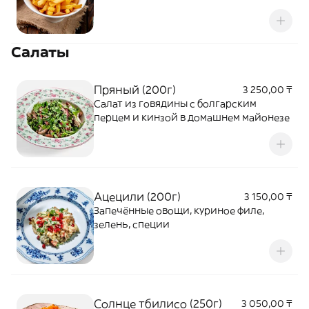
Салаты
Пряный (200г)
3 250,00 ₸
Салат из говядины с болгарским
перцем и кинзой в домашнем майонезе
Ацецили (200г)
3 150,00 ₸
Запечённые овощи, куриное филе,
зелень, специи
Солнце тбилисо (250г)
3 050,00 ₸