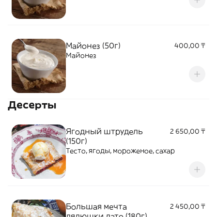
Майонез (50г)
400,00 ₸
Майонез
Десерты
Ягодный штрудель
2 650,00 ₸
(150г)
Тесто, ягоды, мороженое, сахар
Большая мечта
2 450,00 ₸
дядюшки дато (180г)