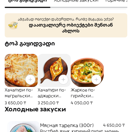
ამჟამად ობიექტი დახურულია. რაიმე მსგავსს ეძებ?
დაათვალიერე ობიექტები შენთან
ახლოს
ტოპ გაყიდვადი
Хачапури по-
Хачапури по-
Жаркое по-
мегрельски
аджарски
гурийски
(400г)
(400г)
(350г)
3 650,00 ₸
3 250,00 ₸
4 050,00 ₸
Холодные закуски
Мясная тарелка (300г)
4 650,00 ₸
Ростбиф, язык, куриный рулет, зелень