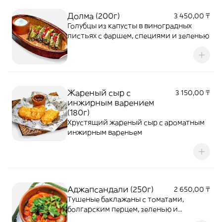
Долма (200г)
3 450,00 ₸
Голубцы из капусты в виноградных
листьях с фаршем, специями и зеленью
Жареный сыр с
3 150,00 ₸
инжирным варением
(180г)
Хрустящий жареный сыр с ароматным
инжирным вареньем
Аджапсандали (250г)
2 650,00 ₸
Тушеные баклажаны с томатами,
болгарским перцем, зеленью и
специями