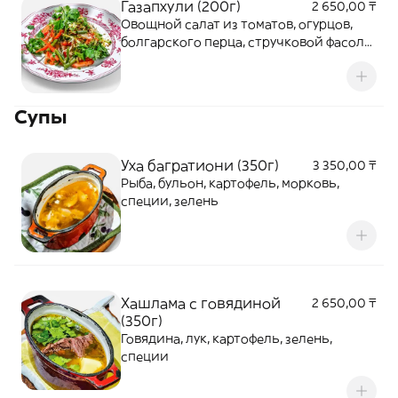
Газапхули (200г)
2 650,00 ₸
Овощной салат из томатов, огурцов,
болгарского перца, стручковой фасоли
и капусты с пряностями
Супы
Уха багратиони (350г)
3 350,00 ₸
Рыба, бульон, картофель, морковь,
специи, зелень
Хашлама с говядиной
2 650,00 ₸
(350г)
Говядина, лук, картофель, зелень,
специи