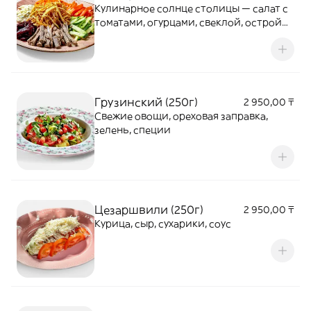
Кулинарное солнце столицы — салат с
томатами, огурцами, свеклой, острой
морковью, яйцом и говядиной на
хрустящей картошке
Грузинский (250г)
2 950,00 ₸
Свежие овощи, ореховая заправка,
зелень, специи
Цезаршвили (250г)
2 950,00 ₸
Курица, сыр, сухарики, соус