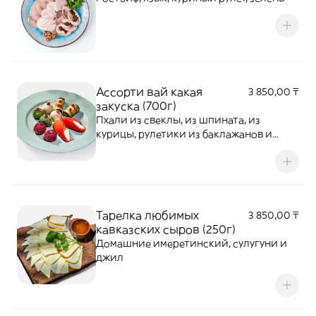
Ассорти вай какая
3 850,00 ₸
закуска (700г)
Пхали из свеклы, из шпината, из
курицы, рулетики из баклажанов и
перца
Тарелка любимых
3 850,00 ₸
кавказских сыров (250г)
Домашние имеретинский, сулугуни и
джил