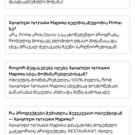
ფასდაკლებული მიტანა!
Хачапури тетушки Марико ხელმისაწვდომია Prime-
ზე?
არა. Prime არის Glovo-ს სააბონემენტო პროგრამა,
რომელიც მოიცავს ულიმიტო უფასო მიტანასა და
სხვა მრავალ შეღავათს ჩვენი პარტნიორებისგან.
როგორ შეფასებებს იღებს Хачапури тетушки
Марико სხვა მომხმარებლებისგან?
ობიექტის მომხმარებელთა 100% თვლის, რომ
Хачапури тетушки Марико სხვებსაც მოეწონებათ.
განათავსე შეკვეთა ახლა და შენც გამოსცადე.
რა პროდუქტები შემიძლია შევუკვეთო ობიექტიდან
— Хачапури тетушки Марико?
Хачапури тетушки Марико გთავაზობს მოცემული
კატეგორიის პროდუქტებს: RESTAURANT. იხილე