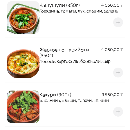
Чашушули (350г)
4 050,00 ₸
Говядина, томаты, лук, специи, зелень
Жаркое по-гурийски
4 050,00 ₸
(350г)
Лосось, картофель, брокколи, сыр
Кахури (300г)
3 950,00 ₸
Баранина, овощи, тархун, специи