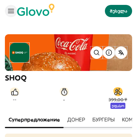
შესვლა
SHOQ
-
--
399,00 ₸
უფასო
Суперпредложение
ДОНЕР
БУРГЕРЫ
КОМБ