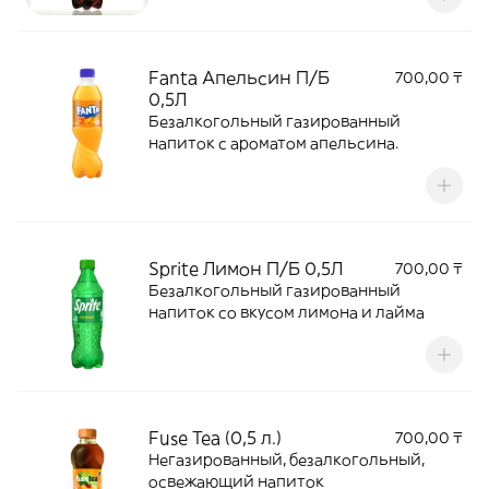
Fanta Апельсин П/Б
700,00 ₸
0,5Л
Безалкогольный газированный
напиток с ароматом апельсина.
Sprite Лимон П/Б 0,5Л
700,00 ₸
Безалкогольный газированный
напиток со вкусом лимона и лайма
Fuse Tea (0,5 л.)
700,00 ₸
Негазированный, безалкогольный,
освежающий напиток