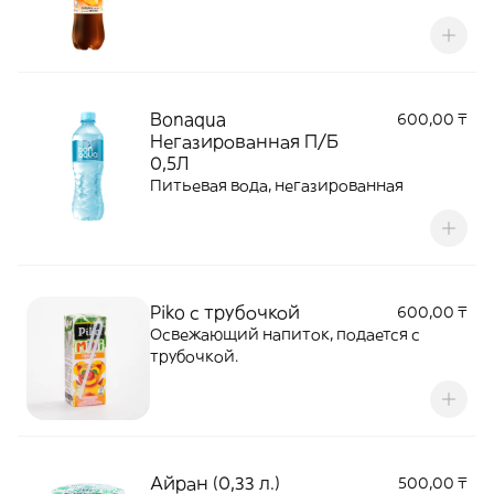
Bonaqua
600,00 ₸
Негазированная П/Б
0,5Л
Питьевая вода, негазированная
Piko с трубочкой
600,00 ₸
Освежающий напиток, подается с
трубочкой.
Айран (0,33 л.)
500,00 ₸