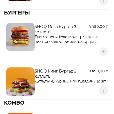
вкуса и сочности. Все ингредиенты
заворачиваются в тонкий и нежный
БУРГЕРЫ
лаваш, обретая легкий хруст и
незабываемый вкус
SHOQ Мега Бургер 3
4 490,00 ₸
котлеты
Три котлеты, булочка, сыр чеддер,
листья салата, помидор, огурцы,
авторский соус
SHOQ Кинг Бургер 2
3 490,00 ₸
котлеты
Котлеты из курицы или говядины (2 шт.)
КОМБО