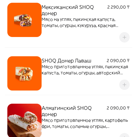
Мексиканский SHOQ
2 290,00 ₸
донер
Мясо на углях, пекинская капуста,
томаты, огурцы, кукуруза, красная
фасоль, халапеньо, хрустящий лаваш.
Заправляется пикантным чили и
авторским соусом.
SHOQ Донер Лаваш
2 090,00 ₸
Мясо приготовленное углях, пекинская
капуста, томаты, огурцы, авторский
соус придает удовольствие вкуса и
сочности. Все ингредиенты
заворачиваются в тонкий и нежный
лаваш, обретая легкий хруст и
незабываемый вкус
Алматинский SHOQ
2 090,00 ₸
донер
Мясо приготовленное углях, картофель
фри, томаты, соленые огурцы,
авторский соус придает удовольствие