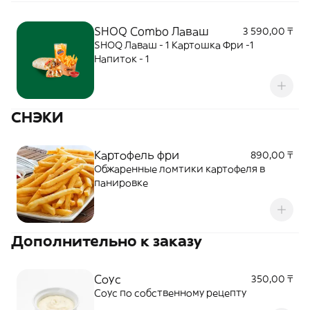
SHOQ Combo Лаваш
3 590,00 ₸
SHOQ Лаваш - 1 Картошка Фри -1
Напиток - 1
СНЭКИ
Картофель фри
890,00 ₸
Обжаренные ломтики картофеля в
панировке
Дополнительно к заказу
Соус
350,00 ₸
Соус по собственному рецепту