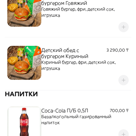
бургером Говяжий
Говяжий бургер, фри, детский сок,
игрушка
Детский обед с
3 290,00 ₸
бургером Куриный
Куриный бургер, фри, детский сок,
игрушка
НАПИТКИ
Coca-Cola П/Б 0,5Л
700,00 ₸
Безалкогольный газированный
напиток