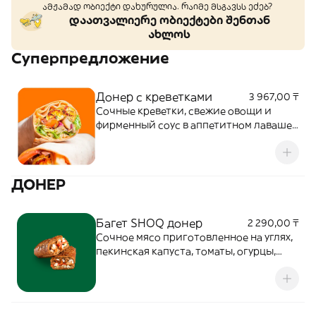
ამჟამად ობიექტი დახურულია. რაიმე მსგავსს ეძებ?
დაათვალიერე ობიექტები შენთან
ახლოს
Суперпредложение
Донер с креветками
3 967,00 ₸
Сочные креветки, свежие овощи и
фирменный соус в аппетитном лаваше.
Легко, вкусно, необычно!
ДОНЕР
Багет SHOQ донер
2 290,00 ₸
Сочное мясо приготовленное на углях,
пекинская капуста, томаты, огурцы,
хрустящий багет из обойной муки на
закваске. Блюдо заправляется
изысканным соусом.