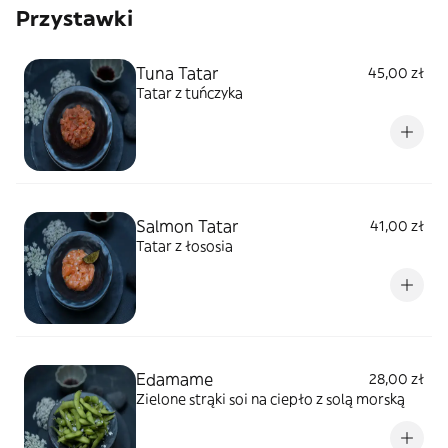
Przystawki
Tuna Tatar
45,00 zł
Tatar z tuńczyka
Salmon Tatar
41,00 zł
Tatar z łososia
Edamame
28,00 zł
Zielone strąki soi na ciepło z solą morską