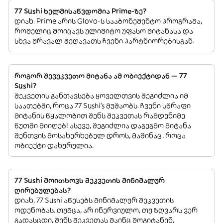
77 Sushi ხელმისაწვდომია Prime-ზე?
დიახ. Prime არის Glovo-ს სააბონემენტო პროგრამა,
რომელიც მოიცავს ულიმიტო უფასო მიტანასა და
სხვა მრავალ შეღავათს ჩვენი პარტნიორებისგან.
როგორ შევუკვეთო მიტანა ამ ობიექტიდან — 77
Sushi?
შეკვეთის განთავსება ყოველთვის შეგიძლია იმ
საათებში, როცა 77 Sushi’s მუშაობს. ჩვენი სწრაფი
მიტანის წყალობით შენს შეკვეთას რამდენიმე
წუთში მიიღებ! ასევე, შეგიძლია დაგეგმო მიტანა
შენთვის მოსახერხებელ დროს, მაშინაც, როცა
ობიექტი დახურულია.
77 Sushi მოითხოვს შეკვეთის მინიმალურ
ღირებულებას?
დიახ, 77 Sushi აწესებს მინიმალურ შეკვეთის
ოდენობას. თუმცა, არ ინერვიულო, თუ ზღვარს ვერ
გადასცდი, შენს შეკვეთას მაინც მოგიტანენ,