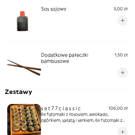
Sos sojowy
3,00 zł
Dodatkowe pałeczki
1,50 zł
bambusowe
Zestawy
s e t 7 7 c l a s s i c
106,00 zł
6x futomaki z łososiem, awokado,
ogórkiem, sałatą i serkiem, 6x futomaki z
grillowanym łososiem, serkiem i ogórkiem,
6x futomaki z krewetką w tempurze z