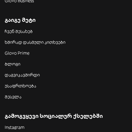
Glovo Business
გაიგე მეტი
ჩვენ შესახებ
ხშირად დასმული კითხვები
Glovo Prime
ბლოგი
დაგვიკავშირდი
უსაფრთხოება
შესვლა
გამოგვყევი სოციალურ ქსელებში
Instagram