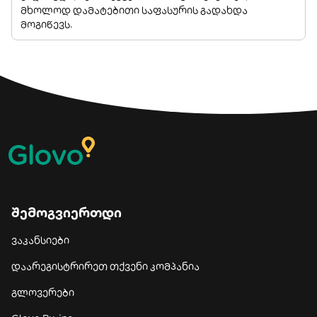
მხოლოდ დამატებითი საფასურის გადახდა
მოგიწევს.
შემოგვიერთდი
ვაკანსიები
დაარეგისტრირეთ თქვენი კომპანია
გლოვერები