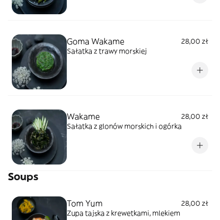
Goma Wakame
28,00 zł
Sałatka z trawy morskiej
Wakame
28,00 zł
Sałatka z glonów morskich i ogórka
Soups
Tom Yum
28,00 zł
Zupa tajska z krewetkami, mlekiem