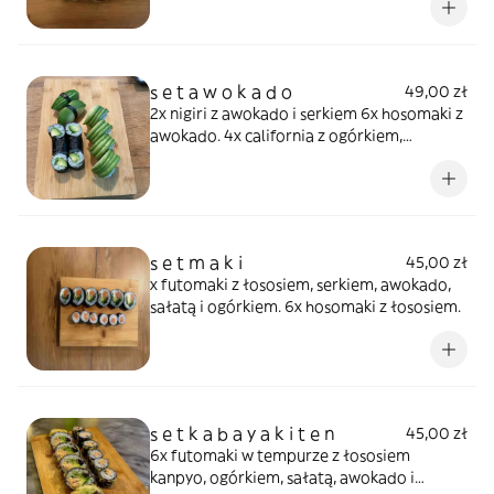
serkiem.
s e t a w o k a d o
49,00 zł
2x nigiri z awokado i serkiem 6x hosomaki z
awokado. 4x california z ogórkiem,
szparagiem, sałatą i awokado,
s e t m a k i
45,00 zł
x futomaki z łososiem, serkiem, awokado,
sałatą i ogórkiem. 6x hosomaki z łososiem.
s e t k a b a y a k i t e n
45,00 zł
6x futomaki w tempurze z łososiem
kanpyo, ogórkiem, sałatą, awokado i