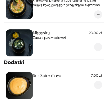
kremowa, pikantna zupa tajska na bazie
mleka kokosowego z orzeszkami ziemnymi,
warzywami, kurczakiem i ryżem.
Misoshiru
23,00 zł
Zupa z pasty sojowej
Dodatki
Sos Spicy mayo
7,00 zł