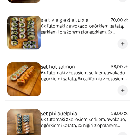
kanpyo ohinko i ogórkiem 6x futomaki w
tempurze z łososiem, kanpyo oshinko
ogórkiem i majonezem.
s e t v e g e d e l u x e
70,00 zł
6x futomaki z awokado, ogórkiem, sałatą,
serkiem i prażonym słoneczkiem. 6x
futomaki wege w tempurze. 4x uramaki ze
szparagiem i awokado. 6x hosomaki ze
szparagiem.
set hot salmon
58,00 zł
6x futomaki z łososiem, serkiem, awokado
ogórkiem i sałatą, 8x california z łososiem,
surimi i dressingiem z pieca.
set philadelphia
58,00 zł
6x futomaki z łososiem, serkiem, awokado,
ogórkiem i sałatą, 2x nigiri z opalanym
łososiem. 6x hosomaki z ogórkiem i