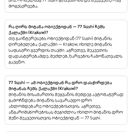
სია, რომელსაც 77 Sushi გთავაზობს და შეუკვეთე რაც
მოგესურვება.
რა ღირს მიტანა ობიექტიდან — 77 Sushi ჩემს
ქალაქში (Krakow)?
თუ გაინტერესებს ობიექტიდან (77 Sushi) მიტანის
ღირებულება ქალაქში — Krakow, იხილე მიტანის
საფასური გვერდის თავში. აგრეთვე, შეკვეთის
დადასტურებამდე, შეძლებ, ხარჯების ჩამონათვალს
გაეცნო.
77 Sushi — ამ ობიექტიდან რა დრო დასჭირდება
მიტანას ჩემს ქალაქში (Krakow)?
მიტანის მისამართის შეყვანის შემდეგ ავტომატურად
გამოჩნდება მიტანის სავარაუდო დრო
ახლომდებარე ობიექტებისთვის. აგრეთვე,
ანგარიშსწორებისას შეგიძლია იხილო მიტანის დრო
შენი შეკვეთისთვის ობიექტიდან — 77 Sushi.