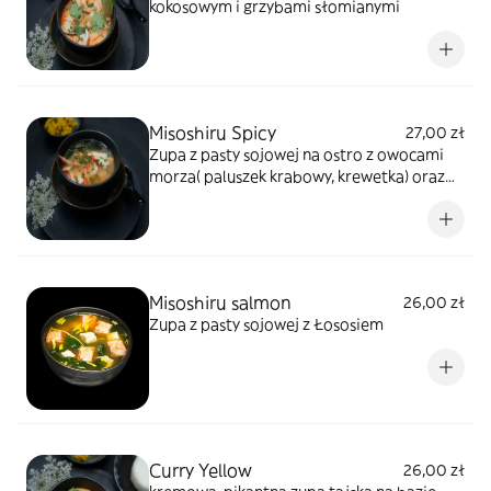
kokosowym i grzybami słomianymi
Misoshiru Spicy
27,00 zł
Zupa z pasty sojowej na ostro z owocami
morza( paluszek krabowy, krewetka) oraz
łosoiem i tofu.
Misoshiru salmon
26,00 zł
Zupa z pasty sojowej z Łososiem
Curry Yellow
26,00 zł