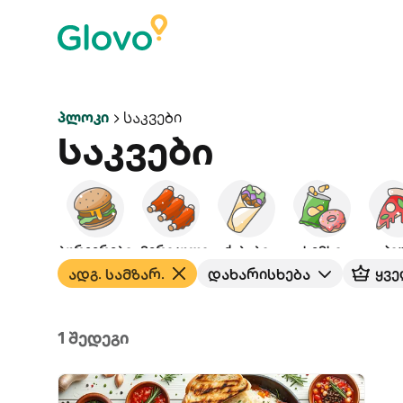
Პლოკი
Საკვები
Საკვები
ბურგერები
ამერიკული
ქაბაბი
ხემსი
პი
ადგ. სამზარ.
დახარისხება
ყვე
1 შედეგი