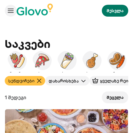
შესვლა
Საკვები
სწრ. სერვისი
პიცა
ქაბაბი
ქათამი
გრილი
სენდვიჩები
დახარისხება
ყველაზე რეიტ
1 შედეგი
შეცვლა