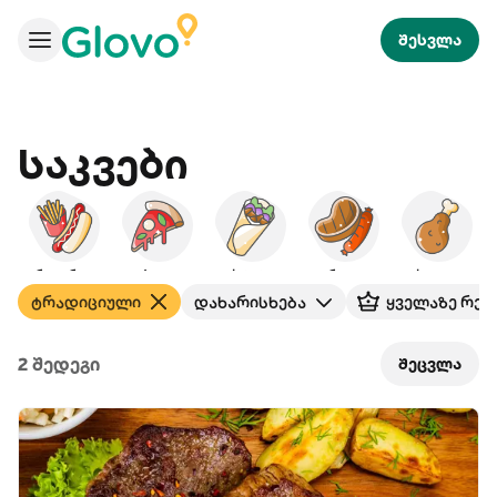
შესვლა
Საკვები
სწრ. სერვისი
პიცა
ქაბაბი
გრილი
ქათამი
ტრადიციული
დახარისხება
ყველაზე რეი
2 შედეგი
შეცვლა