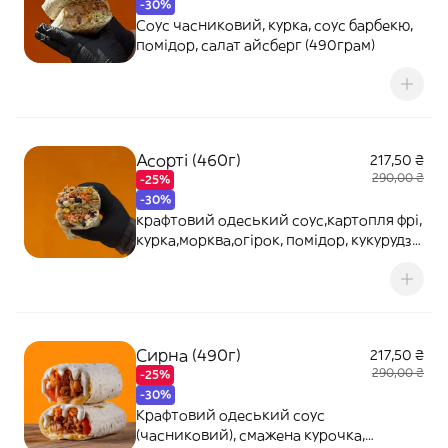
-30%
Соус часниковий, курка, соус барбекю,
помідор, салат айсберг (490грам)
Асорті (460г)
217,50 ₴
290,00 ₴
-25%
-30%
крафтовий одеський соус,картопля фрі,
курка,морква,огірок, помідор, кукурудза,
маслини, гриби, халапеньо(5г)
Сирна (490г)
217,50 ₴
290,00 ₴
-25%
-30%
Крафтовий одеський соус
(часниковий), смажена курочка,