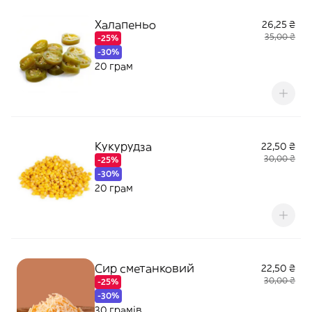
Халапеньо
26,25 ₴
35,00 ₴
-25%
-30%
20 грам
Кукурудза
22,50 ₴
30,00 ₴
-25%
-30%
20 грам
Сир сметанковий
22,50 ₴
30,00 ₴
-25%
-30%
30 грамів