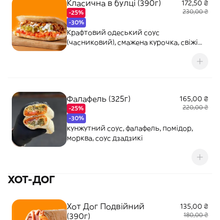
Класична в булці (390г)
172,50 ₴
230,00 ₴
-25%
-30%
Крафтовий одеський соус
(часниковий), смажена курочка, свіжі
томати, свіжий огірок, морковка по-
корейські
Фалафель (325г)
165,00 ₴
220,00 ₴
-25%
-30%
кунжутний соус, фалафель, помідор,
морква, соус дзадзикі
ХОТ-ДОГ
Хот Дог Подвійний
135,00 ₴
(390г)
180,00 ₴