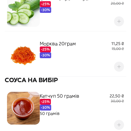
20,00 ₴
-25%
-30%
Морква 20грам
11,25 ₴
15,00 ₴
-25%
-30%
СОУСА НА ВИБІР
Кетчуп 50 грамів
22,50 ₴
30,00 ₴
-25%
-30%
50 грамів