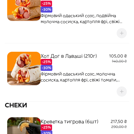
-25%
-30%
Фірмовий одеський соус, подвійна
молочна сосиска, картопля фрі, свіжі
томати, морковка по-корейські
Хот Дог в Лаваші (210г)
105,00 ₴
140,00 ₴
-25%
-30%
Фірмовий одеський соус, молочна
сосиска, картопля фрі, свіжі томати,
морковка по-корейські
СНЕКИ
Креветка тигрова (6шт)
217,50 ₴
290,00 ₴
-25%
-30%