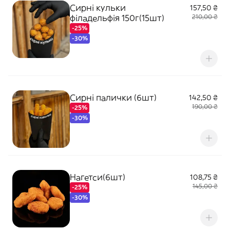
Сирні кульки
157,50 ₴
філадельфія 150г(15шт)
210,00 ₴
-25%
-30%
Сирні палички (6шт)
142,50 ₴
190,00 ₴
-25%
-30%
Нагетси(6шт)
108,75 ₴
145,00 ₴
-25%
-30%