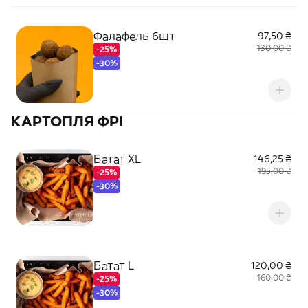
Фалафель 6шт
97,50 ₴
130,00 ₴
-25%
-30%
КАРТОПЛЯ ФРІ
Батат XL
146,25 ₴
195,00 ₴
-25%
-30%
Батат L
120,00 ₴
160,00 ₴
-25%
-30%