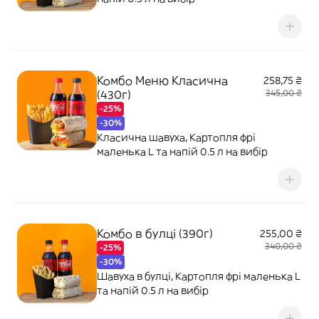
Комбо Меню Класична
258,75 ₴
(430г)
345,00 ₴
-25%
-30%
Класична шавуха, Картопля фрі
маленька L та напій 0.5 л на вибір
Комбо в булці (390г)
255,00 ₴
340,00 ₴
-25%
-30%
Шавуха в булці, Картопля фрі маленька L
та напій 0.5 л на вибір