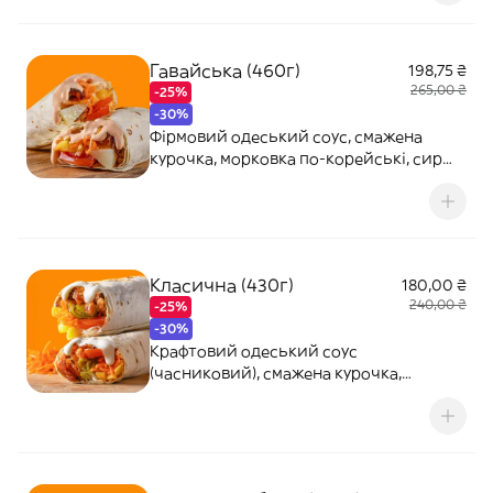
Гавайська (460г)
198,75 ₴
265,00 ₴
-25%
-30%
Фірмовий одеський соус, смажена
курочка, морковка по-корейські, сир
сметанковий, картопля фрі, ананас,
свіжі томати
Класична (430г)
180,00 ₴
240,00 ₴
-25%
-30%
Крафтовий одеський соус
(часниковий), смажена курочка,
картопля фрі, свіжі томати, свіжий
огірок, морковка по-корейські