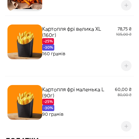
Картопля фрі велика XL
78,75 ₴
(160г)
105,00 ₴
-25%
-30%
160 грамів
Картопля фрі маленька L
60,00 ₴
(90г)
80,00 ₴
-25%
-30%
90 грамів