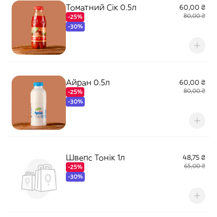
Томатний Сік 0.5л
60,00 ₴
80,00 ₴
-25%
-30%
Айран 0.5л
60,00 ₴
80,00 ₴
-25%
-30%
Швепс Тонік 1л
48,75 ₴
65,00 ₴
-25%
-30%