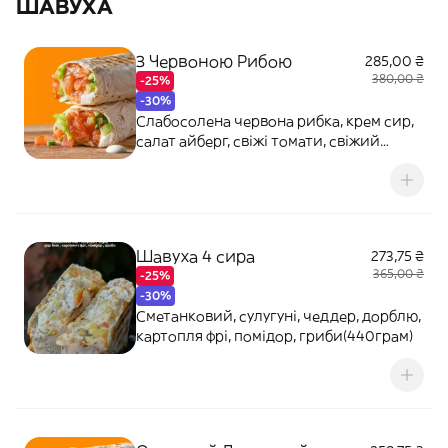
ШАВУХА
З Червоною Рибою
285,00 ₴
380,00 ₴
-25%
-30%
Слабосолена червона рибка, крем сир,
салат айберг, свіжі томати, свіжий
огірок, крафтовий сметанковий соус
Шавуха 4 сира
273,75 ₴
365,00 ₴
-25%
-30%
Сметанковий, сулугуні, чеддер, дорблю,
картопля фрі, помідор, гриби(440грам)