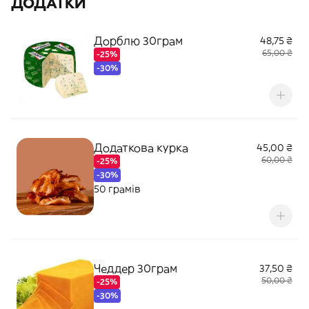
ДОДАТКИ
Дорблю 30грам
48,75 ₴
65,00 ₴
-25%
-30%
Додаткова курка
45,00 ₴
60,00 ₴
-25%
-30%
50 грамів
Чеддер 30грам
37,50 ₴
50,00 ₴
-25%
-30%