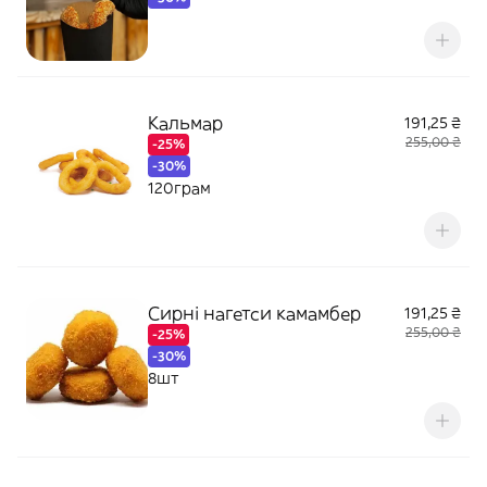
Кальмар
191,25 ₴
255,00 ₴
-25%
-30%
120грам
Сирні нагетси камамбер
191,25 ₴
255,00 ₴
-25%
-30%
8шт