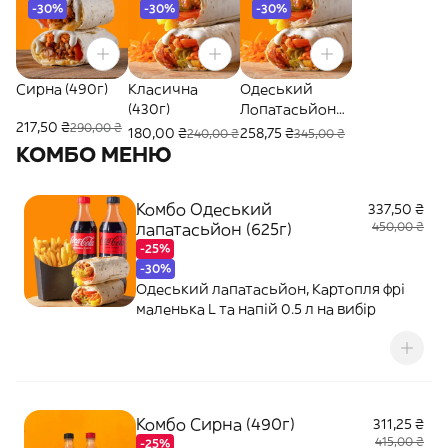
-30%
-30%
-30%
Сирна (490г)
Класична
Одеський
(430г)
Лопатасьйон
217,50 ₴
290,00 ₴
(625г)
180,00 ₴
258,75 ₴
240,00 ₴
345,00 ₴
КОМБО МЕНЮ
Комбо Одеський
337,50 ₴
лапатасьйон (625г)
450,00 ₴
-25%
-30%
Одеський лапатасьйон, Картопля фрі
маленька L та напій 0.5 л на вибір
Комбо Сирна (490г)
311,25 ₴
415,00 ₴
-25%