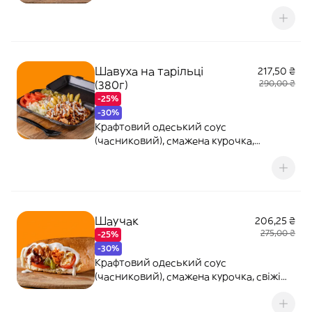
картопля фрі, свіжі томати, морковка
по-корейські, сир сметанковий, сир
сулугуні
Шавуха на тарільці
217,50 ₴
(380г)
290,00 ₴
-25%
-30%
Крафтовий одеський соус
(часниковий), смажена курочка,
картопля фрі, свіжі томати, свіжий
огірок, морковка по-корейські, салат
айсберг
Шаучак
206,25 ₴
275,00 ₴
-25%
-30%
Крафтовий одеський соус
(часниковий), смажена курочка, свіжі
томати, свіжий огірок, морковка по-
корейські, сир сметанковий