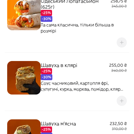
Одеський Лопатасьйон
258,75 ₴
(625г)
345,00 ₴
-25%
-30%
Та сама класична, тільки більша в
розмірі
Шавуха в клярі
255,00 ₴
340,00 ₴
-25%
-30%
Соус часниковий, картопля фрі,
сулугуні, курка, морква, помідор, кляр
(570грам)
Шавуха м'ясна
232,50 ₴
310,00 ₴
-25%