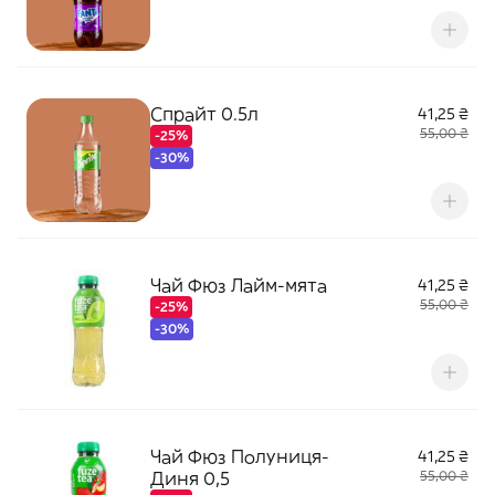
Спрайт 0.5л
41,25 ₴
55,00 ₴
-25%
-30%
Чай Фюз Лайм-мята
41,25 ₴
55,00 ₴
-25%
-30%
Чай Фюз Полуниця-
41,25 ₴
Диня 0,5
55,00 ₴