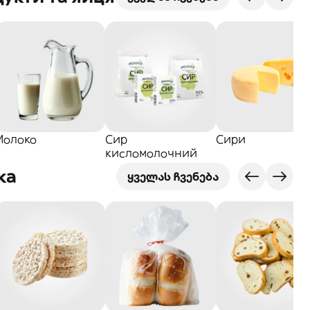
Молоко
Сир
Сири
кисломолочний
ка
ყველას ჩვენება