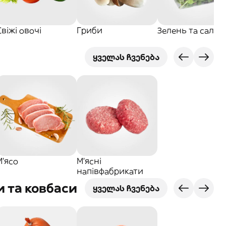
Свіжі овочі
Гриби
Зелень та салат
ყველას ჩვენება
М'ясо
М'ясні
напівфабрикати
и та ковбаси
ყველას ჩვენება