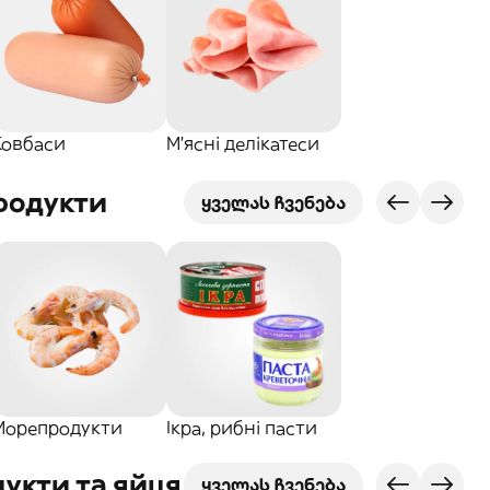
Ковбаси
М'ясні делікатеси
родукти
ყველას ჩვენება
Морепродукти
Ікра, рибні пасти
укти та яйця
ყველას ჩვენება