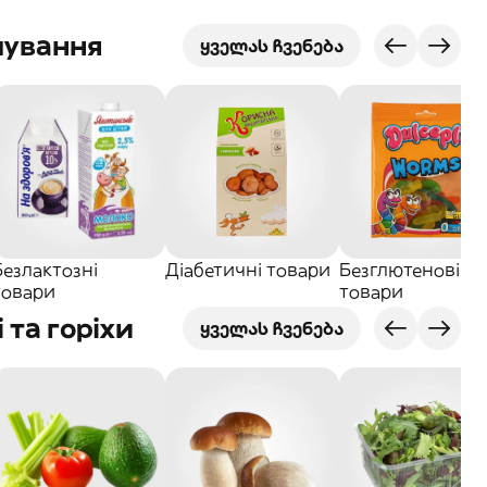
чування
ყველას ჩვენება
Безлактозні
Діабетичні товари
Безглютенові
товари
товари
 та горіхи
ყველას ჩვენება