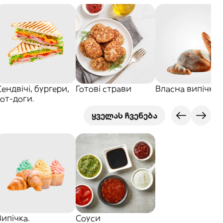
Сендвічі, бургери,
Готові страви
Власна випічка.
хот-доги.
ყველას ჩვენება
Випічка.
Соуси