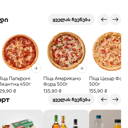
დი
ყველას ჩვენება
Піца Папероні
Піца Американо
Піца Цезар Фора
Пікантна 450г
Фора 500г
500г
29,90 ₴
135,90 ₴
155,90 ₴
орт
ყველას ჩვენება