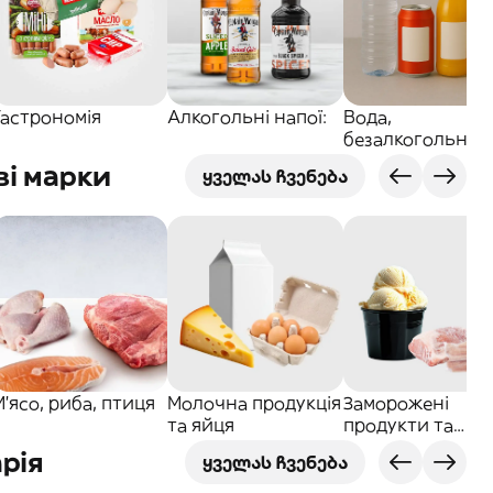
Гастрономія
Алкогольні напої:
Вода,
безалкогольні
напої та соки
ві марки
ყველას ჩვენება
М'ясо, риба, птиця
Молочна продукція
Заморожені
та яйця
продукти та
морозиво
арія
ყველას ჩვენება