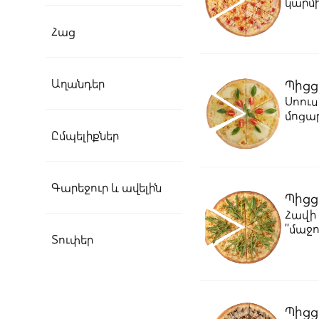
կարմի
Հաց
Աղանդեր
Պիցց
Սոուս
մոցար
ձիթա
Ըմպելիքներ
Գարեջուր և ավելին
Պիցց
Հավի 
՛՛մաջո
Տուփեր
Պիցց