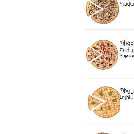
Տավար
Պիցց
Երշիկ
ձիթապ
Պիցց
Լոլիկ