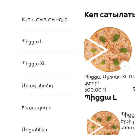
Көп сатылат
Көп сатылатындар
Պիցցա L
Պիցցա XL
Պիցցա Ալտոնո XL (1
կտոր)
Արագ սնունդ
500,00 ֏
Պիցցա L
Խաչապուրի
Պիցց
Երշի
սոուս
Աղցաններ