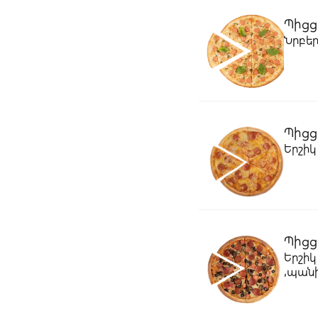
Պիցց
Նրբեր
Պիցց
Երշիկ
Պիցց
Երշիկ
,պանի
օրեգ