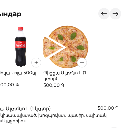
ындар
Կոկա Կոլա 500մլ
Պիցցա Ալտոնո L (1
կտոր)
500,00 ֏
500,00 ֏
ա Ալտոնո L (1 կտոր)
500,00 ֏
կ կիսաապխտած, խոզպուխտ, պանիր, սպիտակ
 «Մաջորիո»