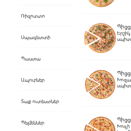
Ռիզոտտո
Պիցց
Երշիկ
Սպագետտի
սպիտ
Պաստա
Պիցց
Խոզապ
Ապուրներ
սպիտ
Տաք ուտեստներ
Պիցց
Պելմեններ
Խոզի 