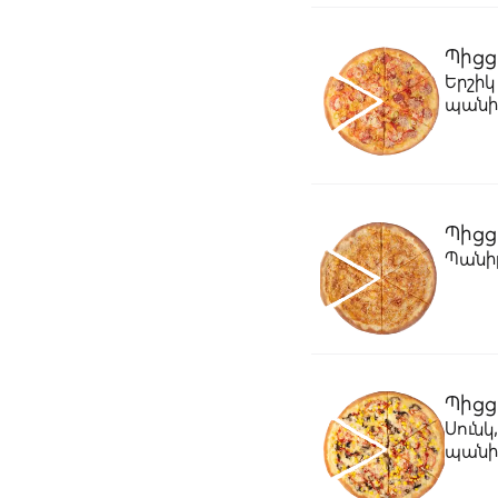
Պիցց
Երշիկ
պանի
Պիցց
Պանիր
Պիցց
Սունկ
պանի