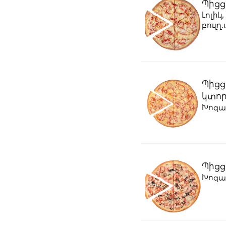
Պիցց
Լոլիկ
բուլղ
Պիցց
կտոր
Խոզապ
Պիցցա
Խոզապ