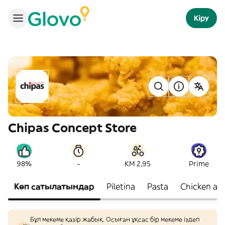
Кіру
Chipas Concept Store
-
98%
KM 2,95
Prime
Көп сатылатындар
Piletina
Pasta
Chicken an
Бұл мекеме қазір жабық. Осыған ұқсас бір мекеме іздеп