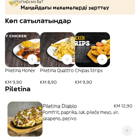
отырсыз ба?
Маңайдағы мекемелерді зерттеу
Көп сатылатындар
Piletina Honey
Piletina Quattro
Chipas Strips
KM 9,90
KM 8,90
KM 9,90
Piletina
Piletina Diablo
KM 12,90
Pomfrit, paprika, luk, pileće meso, sir,
jalapeno, pecivo