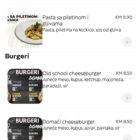
Pasta sa piletinom i
KM 9,90
gljivama
Pasta, piletina na kockice, sos od gljiva
Burgeri
Old school cheeseburger
KM 8,50
Juneće meso, kupus, ketchup, majoneza,
paradajz, sir
Domaći cheeseburger
KM 8,50
Juneće meso, kupus, ajvar, pavlaka, sir