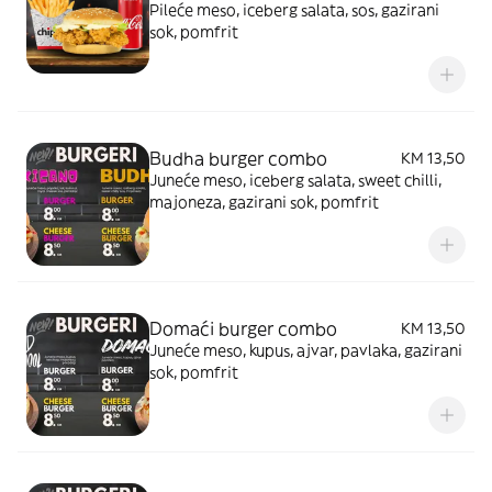
Pileće meso, iceberg salata, sos, gazirani
sok, pomfrit
Budha burger combo
KM 13,50
Juneće meso, iceberg salata, sweet chilli,
majoneza, gazirani sok, pomfrit
Domaći burger combo
KM 13,50
Juneće meso, kupus, ajvar, pavlaka, gazirani
sok, pomfrit