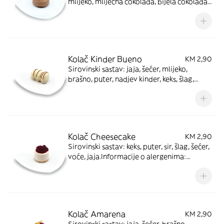
mlijeko, mliječna čokolada, bijela čokolada,
tamna čokolada, lješnjak, šlag. Informacije o
alergenima: proizvod sadrži gluten, mlijeko,
jaja i orašaste plodove.
Kolač Kinder Bueno
KM 2,90
Sirovinski sastav: jaja, šećer, mlijeko,
brašno, puter, nadjev kinder, keks, šlag,
čokolada. Informacije o alergenima:
proizvod sadrži gluten, mlijeko, jaja i
orašaste plodove.
Kolač Cheesecake
KM 2,90
Sirovinski sastav: keks, puter, sir, šlag, šećer,
voće, jaja.Informacije o alergenima:
proizvod sadrži gluten, mlijeko, jaja i
orašaste plodove.
Kolač Amarena
KM 2,90
Sirovinski sastav: jaja, šećer, brašno,