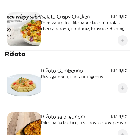
Salata Crispy Chicken
KM 9,90
Pohovani pileći file na kockice, mix salata,
cherry paradajz, kukuruz, brusnice, dresing,
sir, komadići pečene tortilje
Rižoto
Rižoto Gamberino
KM 9,90
Riža, gamberi, curry orange sos
Rižoto sa piletinom
KM 9,90
Piletina na kockice, riža, povrće, sos, pecivo