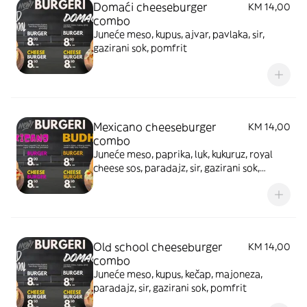
Domaći cheeseburger
KM 14,00
combo
Juneće meso, kupus, ajvar, pavlaka, sir,
gazirani sok, pomfrit
Mexicano cheeseburger
KM 14,00
combo
Juneće meso, paprika, luk, kukuruz, royal
cheese sos, paradajz, sir, gazirani sok,
pomfrit
Old school cheeseburger
KM 14,00
combo
Juneće meso, kupus, kečap, majoneza,
paradajz, sir, gazirani sok, pomfrit