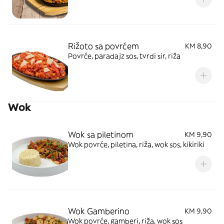
Rižoto sa povrćem
KM 8,90
Povrće, paradajz sos, tvrdi sir, riža
Wok
Wok sa piletinom
KM 9,90
Wok povrće, piletina, riža, wok sos, kikiriki
Wok Gamberino
KM 9,90
Wok povrće, gamberi, riža, wok sos