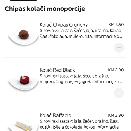
Chipas kolači monoporcije
Kolač Chipas Crunchy
KM 3,50
Sirovinski sastav: šećer, jaja, brašno, kakao,
šlag, čokolada, mlijeko, riža. Informacije o
alergenima: proizvod sadrži gluten, mlijeko,
jaja i orašaste plodove.
Kolač Red Black
KM 2,90
Sirovinski sastav: jaja, šećer, brašno,
mlijeko, šlag, nadjev jagoda.Informacije o
alergenima: proizvod sadrži gluten, mlijeko,
jaja i orašaste plodove.
Kolač Raffaelo
KM 2,90
Sirovinski sastav: jaja, šećer, brašno, šlag,
gustin, bijela čokolada, kokos. Informacije o