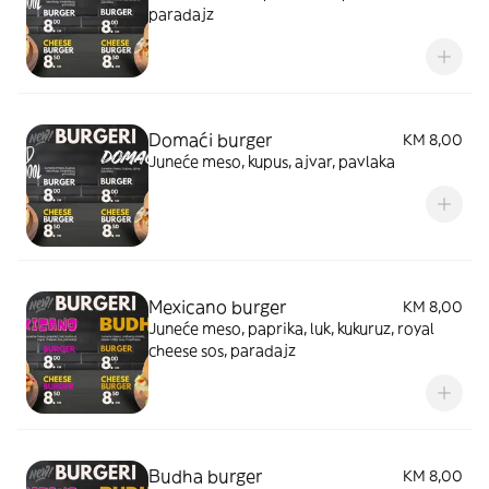
paradajz
Domaći burger
KM 8,00
Juneće meso, kupus, ajvar, pavlaka
Mexicano burger
KM 8,00
Juneće meso, paprika, luk, kukuruz, royal
cheese sos, paradajz
Budha burger
KM 8,00