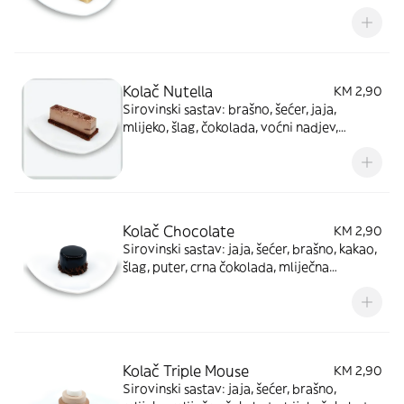
alergenima: proizvod sadrži gluten, mlijeko,
jaja i orašaste plodove.
Kolač Nutella
KM 2,90
Sirovinski sastav: brašno, šećer, jaja,
mlijeko, šlag, čokolada, voćni nadjev,
dodaci. Informacije o alergenima: proizvod
sadrži gluten, mlijeko, jaja i orašaste
plodove.
Kolač Chocolate
KM 2,90
Sirovinski sastav: jaja, šećer, brašno, kakao,
šlag, puter, crna čokolada, mliječna
čokolada.Informacije o alergenima:
proizvod sadrži gluten, mlijeko, jaja i
orašaste plodove.
Kolač Triple Mouse
KM 2,90
Sirovinski sastav: jaja, šećer, brašno,