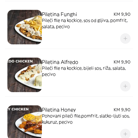
Piletina Funghi
KM 9,90
Pileći file na kockice, sos od gljiva, pomfrit,
salata, pecivo
Piletina Alfredo
KM 9,90
Pileći file na kockice, bijeli sos, riža, salata,
pecivo
Piletina Honey
KM 9,90
Pohovani pileći file,pomfrit, slatko-ljuti sos,
kukuruz, pecivo