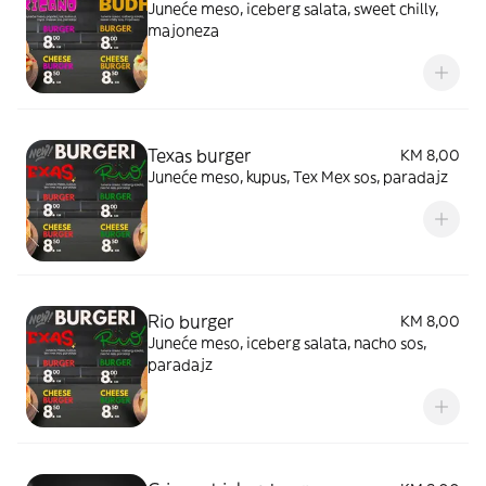
Juneće meso, iceberg salata, sweet chilly,
majoneza
Texas burger
KM 8,00
Juneće meso, kupus, Tex Mex sos, paradajz
Rio burger
KM 8,00
Juneće meso, iceberg salata, nacho sos,
paradajz