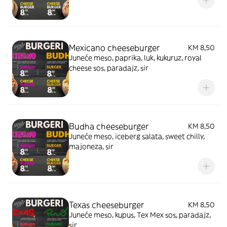
Mexicano cheeseburger
KM 8,50
Juneće meso, paprika, luk, kukuruz, royal
cheese sos, paradajz, sir
Budha cheeseburger
KM 8,50
Juneće meso, iceberg salata, sweet chilly,
majoneza, sir
Texas cheeseburger
KM 8,50
Juneće meso, kupus, Tex Mex sos, paradajz,
sir