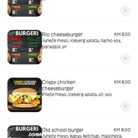
Rio cheeseburger
KM 8,50
Juneće meso, iceberg salata, nacho sos,
paradajz, sir
Crispy chicken
KM 8,50
cheeseburger
Pileće meso, iceberg salata, sir, sos
Old school burger
KM 8,00
Juneće meso, kupus, ketchup, majoneza,