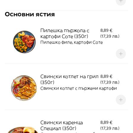
Основни ястия
Пилешка пържола с
8,89 €
картофи Соте (350г)
(17,39 лв.)
Пилешко филе, картофи Соте
Свински котлет на грил
8,89 €
(350г)
(17,39 лв.)
Свински котлет с пържени картофи
Свински каренца
8,89 €
Специал (350г)
(17,39 лв.)