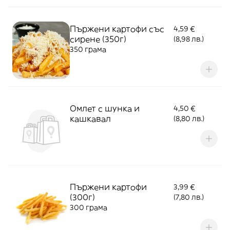
Пържени картофи със
4,59 €
сирене (350г)
(8,98 лв.)
350 грама
Омлет с шунка и
4,50 €
кашкавал
(8,80 лв.)
Пържени картофи
3,99 €
(300г)
(7,80 лв.)
300 грама