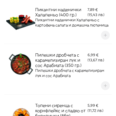
Пикантни наденички
7,89 €
Халапеньо (400 гр.)
(15,43 лв.)
Пикантни наденички Халапеньо с
картофена салата и домашна лютеница
Пилешки дробчета с
6,99 €
карамелизиран лук и
(13,67 лв.)
сос Арабиата (350 гр.)
Пилешки дробчета с карамелизиран
лук и сос Арабиата
Топени сиренца с
5,99 €
корнфлейкс и сладко от
(11,72 лв.)
боровинки (8бр)