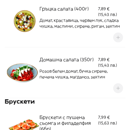
Гръцка салата (400г)
7,89 €
(15,43 лв.)
Домат, краставица, червен лук, сладка
чушка, маслини, сирене, риган, зехтин
Домашна салата (350г)
7,89 €
(15,43 лв.)
Розов белен домат, бучка сирене,
печена чушка, магданоз, зехтин
Брускети
Брускети с пушена
7,99 €
сьомга и филаделфия
(15,63 лв.)
(6бр)