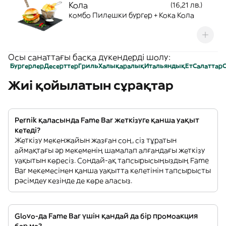
Кола
(16,21 лв.)
комбо Пилешки бургер + Кока Кола
Осы санаттағы басқа дүкендерді шолу:
Бургерлер
Десерттер
Гриль
Халықаралық
Итальяндық
Ет
Салаттар
Жиі қойылатын сұрақтар
Pernik қаласында Fame Bar жеткізуге қанша уақыт
кетеді?
Жеткізу мекенжайын жазған соң, сіз тұратын
аймақтағы әр мекеменің шамалап алғандағы жеткізу
уақытын көресіз. Сондай-ақ тапсырысыңыздың Fame
Bar мекемесінен қанша уақытта келетінін тапсырысты
рәсімдеу кезінде де көре аласыз.
Glovo-да Fame Bar үшін қандай да бір промоакция