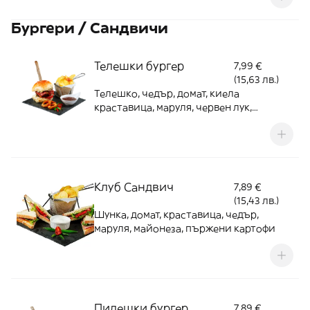
Бургери / Сандвичи
Телешки бургер
7,99 €
(15,63 лв.)
Телешко, чедър, домат, киела
краставица, маруля, червен лук,
горчица
Клуб Сандвич
7,89 €
(15,43 лв.)
Шунка, домат, краставица, чедър,
маруля, майонеза, пържени картофи
Пилешки бургер
7,89 €