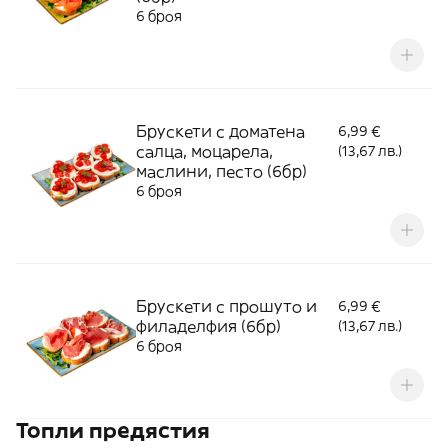
6 броя
Брускети с доматена
6,99 €
салца, моцарела,
(13,67 лв.)
маслини, песто (6бр)
6 броя
Брускети с прошуто и
6,99 €
филаделфия (6бр)
(13,67 лв.)
6 броя
Топли предястия