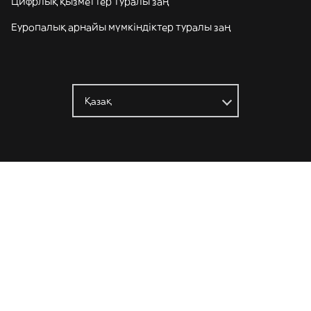
Цифрлық қызметтер туралы заң
Еуропалық арнайы мүмкіндіктер туралы заң