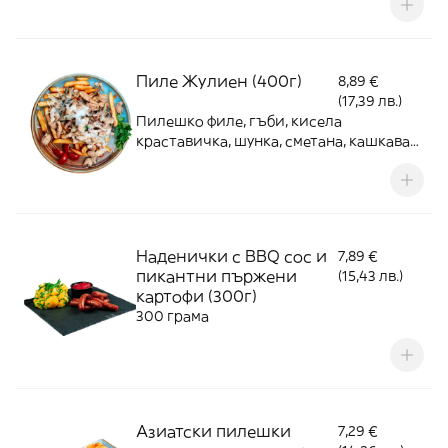
Пиле Жулиен (400г)
8,89 €
(17,39 лв.)
Пилешко филе, гъби, кисела
краставичка, шунка, сметана, кашкавал,
пържени картофи
Наденички с BBQ сос и
7,89 €
пикантни пържени
(15,43 лв.)
картофи (300г)
300 грама
Азиатски пилешки
7,29 €