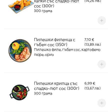
хапки със сладко-лют
(14,26 лв.)
сос (300г)
300 грама
Пилешки филенца с
7,10 €
гъбен сос (350г)
(13,89 лв.)
Пилешко филе, гъбен сос, картофено
пюре, ориз
Пилешки крилца със
6,99 €
сладко-лют сос (300г)
(13,67 лв.)
300 грама