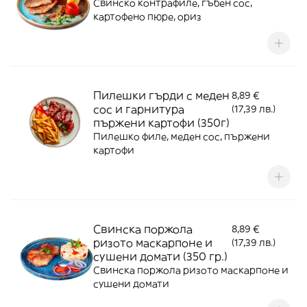
Свинско контрафиле, гъбен сос,
картофено пюре, ориз
Пилешки гърди с меден
8,89 €
сос и гарнитура
(17,39 лв.)
пържени картофи (350г)
Пилешко филе, меден сос, пържени
картофи
Свинска поржола
8,89 €
ризото маскарпоне и
(17,39 лв.)
сушени домати (350 гр.)
Свинска поржола ризото маскарпоне и
сушени домати