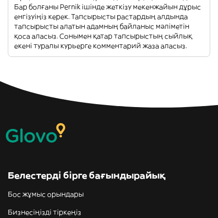
Бар болғаны Pernik ішінде жеткізу мекенжайын дұрыс
енгізуіңіз керек. Тапсырысты растардың алдында
тапсырысты алатын адамның байланыс мәліметін
қоса аласыз. Сонымен қатар тапсырыстың сыйлық
екені туралы курьерге комментарий жаза аласыз.
Белестерді бірге бағындырайық
Бос жұмыс орындары
Бизнесіңізді тіркеңіз