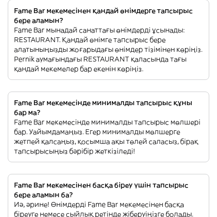
Fame Bar мекемесінен қандай өнімдерге тапсырыс
бере аламын?
Fame Bar мынадай санаттағы өнімдерді ұсынады:
RESTAURANT. Қандай өнімге тапсырыс бере
алатыныңызды жоғарыдағы өнімдер тізімінен көріңіз.
Pernik аумағындағы RESTAURANT қаласында тағы
қандай мекемелер бар екенін көріңіз.
Fame Bar мекемесінде минималды тапсырыс құны
бар ма?
Fame Bar мекемесінде минималды тапсырыс мөлшері
бар. Уайымдамаңыз. Егер минималды мөлшерге
жетпей қалсаңыз, қосымша ақы төлей саласыз, бірақ
тапсырысыңыз бәрібір жеткізіледі!
Fame Bar мекемесінен басқа біреу үшін тапсырыс
бере аламын ба?
Иә, әрине! Өнімдерді Fame Bar мекемесінен басқа
біреуге немесе сыйлық ретінде жіберуіңізге болады.