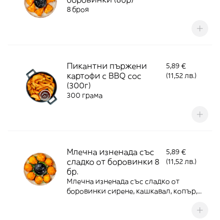
8 броя
Пикантни пържени
5,89 €
картофи с BBQ сос
(11,52 лв.)
(300г)
300 грама
Млечна изненада със
5,89 €
сладко от боровинки 8
(11,52 лв.)
бр.
Млечна изненада със сладко от
боровинки сирене, кашкавал, копър,
чесьн, яйце, корнфлейкс