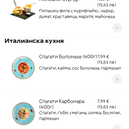
(15,43 лв.)
Пилешко филе с корнфлейкс, чедър,
домат, краставица, маруля, майонеза
Италианска кухня
Спагети Болонезе (400г)
7,99 €
(15,63 лв.)
Спагети, кайма, сос болонезе, пармезан
Спагети Карбонара
7,99 €
(400г)
(15,63 лв.)
Спагети, гъби, сметана, шунка, босилек,
пармезан