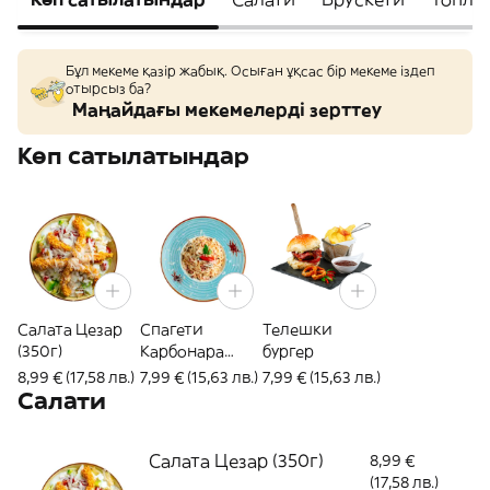
Бұл мекеме қазір жабық. Осыған ұқсас бір мекеме іздеп
отырсыз ба?
Маңайдағы мекемелерді зерттеу
Көп сатылатындар
Салата Цезар
Спагети
Телешки
(350г)
Карбонара
бургер
(400г)
8,99 € (17,58 лв.)
7,99 € (15,63 лв.)
7,99 € (15,63 лв.)
Салати
Салата Цезар (350г)
8,99 €
(17,58 лв.)