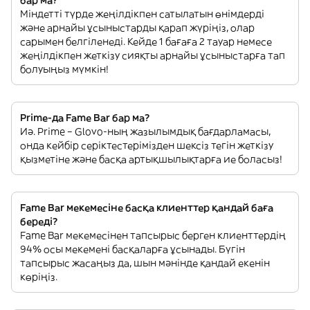
бар ма?
Міндетті түрде жеңілдікпен сатылатын өнімдерді
және арнайы ұсыныстарды қарап жүріңіз, олар
сарымен белгіленеді. Кейде 1 бағаға 2 тауар немесе
жеңілдікпен жеткізу сияқты арнайы ұсыныстарға тап
болуыңыз мүмкін!
Prime-да Fame Bar бар ма?
Иә. Prime – Glovo-ның жазылымдық бағдарламасы,
онда кейбір серіктестерімізден шексіз тегін жеткізу
қызметіне және басқа артықшылықтарға ие боласыз!
Fame Bar мекемесіне басқа клиенттер қандай баға
береді?
Fame Bar мекемесінен тапсырыс берген клиенттердің
94% осы мекемені басқаларға ұсынады. Бүгін
тапсырыс жасаңыз да, шын мәнінде қандай екенін
көріңіз.