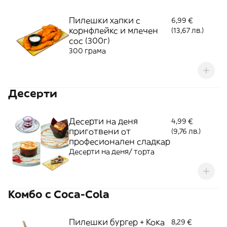
Пилешки хапки с
6,99 €
корнфлейкс и млечен
(13,67 лв.)
сос (300г)
300 грама
Десерти
Десерти на деня
4,99 €
приготвени от
(9,76 лв.)
професионален сладкар
Десерти на деня/ торта
Koмбо с Coca-Cola
Пилешки бургер + Кока
8,29 €