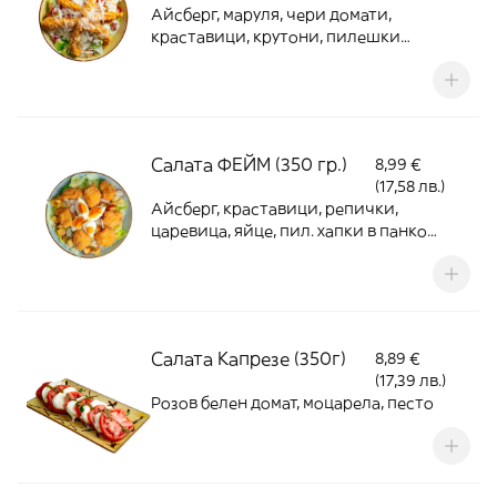
Айсберг, маруля, чери домати,
краставици, крутони, пилешки
филенца с корнфлейкс, пармезан
Салата ФЕЙМ (350 гр.)
8,99 €
(17,58 лв.)
Айсберг, краставици, репички,
царевица, яйце, пил. хапки в панко
панировка, крутони, дресинг
Салата Капрезе (350г)
8,89 €
(17,39 лв.)
Розов белен домат, моцарела, песто