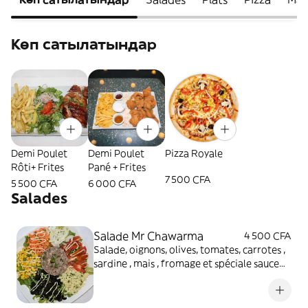
Көп сатылатындар
Demi Poulet
Demi Poulet
Pizza Royale
Rôti+ Frites
Pané + Frites
7 500 CFA
5 500 CFA
6 000 CFA
Salades
Salade Mr Chawarma
4 500 CFA
Salade, oignons, olives, tomates, carrotes ,
sardine , mais , fromage et spéciale sauce
Mr chawarma