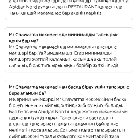
алатыныңызды жоғарыдағы өнімдер тізімінен көріңіз.
Abidjan Nord аумағындағы RESTAURANT қаласында
тағы қандай мекемелер бар екенін көріңіз.
Mr Chawarma мекемесінде минималды тапсырыс
құны бар ма?
Mr Chawarma мекемесінде минималды тапсырыс
мөлшері бар. Уайымдамаңыз. Егер минималды
мөлшерге жетпей қалсаңыз, қосымша ақы төлей
саласыз, бірақ тапсырысыңыз бәрібір жеткізіледі!
Mr Chawarma мекемесінен басқа біреу үшін тапсырыс
бере аламын ба?
Иә, әрине! Өнімдерді Mr Chawarma мекемесінен басқа
біреуге немесе сыйлық ретінде жіберуіңізге болады.
Бар болғаны Abidjan Nord ішінде жеткізу мекенжайын
дұрыс енгізуіңіз керек. Тапсырысты растардың
алдында тапсырысты алатын адамның байланыс
мәліметін қоса аласыз. Сонымен қатар тапсырыстың
сыйлық екені туралы курьерге комментарий жаза