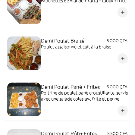
Brochettes de viande + kafta + taouk + frite
Demi Poulet Braisé
6 000 CFA
Poulet assaisonné et cuit à la braise
Demi Poulet Pané + Frites
6 000 CFA
Poitrine de poulet pané croustillante, servis
avec une salade coleslaw, frite et penne
sauce tomate accompagné de frite de
pomme de terre
Demi Poulet Rôti+ Frites
5 500 CFA