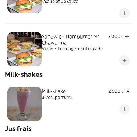
salade et de sauce
Sandwich Hamburger Mr
3 000 CFA
Chawarma
Viande+fromage+oeuf+salade
Milk-shakes
Milk-shake
2 500 CFA
divers parfums
Jus frais