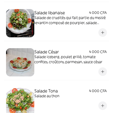
Salade libanaise
4 000 CFA
Salade de crudités qui fait partie du mezzé
levantin composé de pourpier, salade
verte, tomates concombres radis oignons
ainsi qu'une épice sumac au gout acidulé
Salade César
4 000 CFA
Salade iceberg, poulet grillé, tomate
confites, croûtons, parmesan, sauce césar
Salade Tona
4 000 CFA
Salade au thon