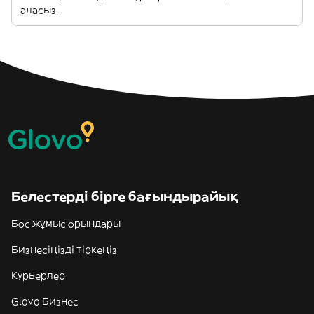
аласыз.
Белестерді бірге бағындырайық
Бос жұмыс орындары
Бизнесіңізді тіркеңіз
Курьерлер
Glovo Бизнес