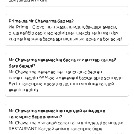
болуыңыз мүмкін!
Prime-да Mr Chawarma бар ма?
Иә. Prime – Glovo-ның жазылымдық бағдарламасы,
онда кейбір серіктестерімізден шексіз тегін жеткізу
қызметіне және басқа артықшылықтарға ие боласыз!
Mr Chawarma мекемесіне басқа клиенттер қандай
баға береді?
Mr Chawarma мекемесінен тапсырыс берген
клиенттердің 99% осы мекемені басқаларға ұсынады.
Бүгін тапсырыс жасаңыз да, шын мәнінде қандай
екенін көріңіз.
Mr Chawarma мекемесінен қандай өнімдерге
тапсырыс бере аламын?
Mr Chawarma мынадай санаттағы өнімдерді ұсынады:
RESTAURANT. Қандай өнімге тапсырыс бере