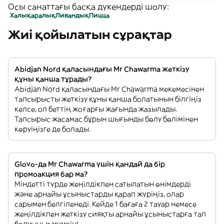
Осы санаттағы басқа дүкендерді шолу:
Халықаралық
Ливандық
Пицца
Жиі қойылатын сұрақтар
Abidjan Nord қаласындағы Mr Chawarma жеткізу
құны қанша тұрады?
Abidjan Nord қаласындағы Mr Chawarma мекемесінен
тапсырысты жеткізу құны қанша болатынын білгіңіз
келсе, ол беттің жоғарғы жағында жазылады.
Тапсырыс жасамас бұрын шығынды бөлу бөлімінен
көруіңізге де болады.
Glovo-да Mr Chawarma үшін қандай да бір
промоакция бар ма?
Міндетті түрде жеңілдікпен сатылатын өнімдерді
және арнайы ұсыныстарды қарап жүріңіз, олар
сарымен белгіленеді. Кейде 1 бағаға 2 тауар немесе
жеңілдікпен жеткізу сияқты арнайы ұсыныстарға тап