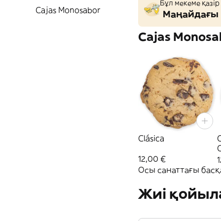
Бұл мекеме қазір
Cajas Monosabor
Маңайдағы 
Cajas Monosa
Clásica
C
12,00 €
1
Осы санаттағы басқ
Жиі қойыл