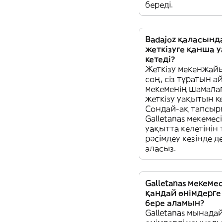
береді.
Badajoz қаласында
жеткізуге қанша 
кетеді?
Жеткізу мекенжай
соң, сіз тұратын а
мекеменің шамала
жеткізу уақытын кө
Сондай-ақ тапсы
Galletanas мекеме
уақытта келетінін
рәсімдеу кезінде д
аласыз.
Galletanas мекеме
қандай өнімдерге
бере аламын?
Galletanas мынада