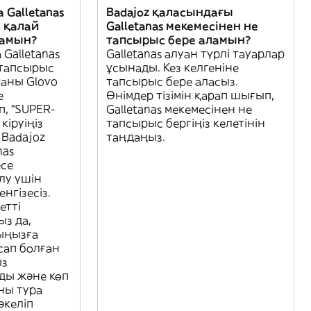
 Galletanas
Badajoz қаласындағы
е қалай
Galletanas мекемесінен не
ламын?
тапсырыс бере аламын?
Galletanas
Galletanas алуан түрлі тауарлар
 тапсырыс
ұсынады. Кез келгеніне
ғаны Glovo
тапсырыс бере аласыз.
е
Өнімдер тізімін қарап шығып,
, "SUPER-
Galletanas мекемесінен не
кіруіңіз
тапсырыс бергіңіз келетінін
 Badajoz
таңдаңыз.
nas
есе
ілу үшін
нгізесіз.
етті
ыз да,
ыңызға
сап болған
ыз
ды және көп
ны тура
әкеліп