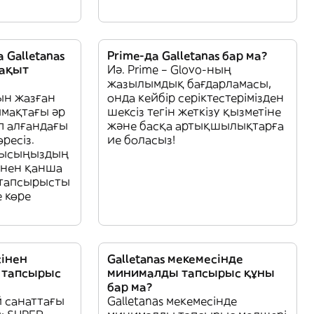
 Galletanas
Prime-да Galletanas бар ма?
уақыт
Иә. Prime – Glovo-ның
жазылымдық бағдарламасы,
ын жазған
онда кейбір серіктестерімізден
ймақтағы әр
шексіз тегін жеткізу қызметіне
п алғандағы
және басқа артықшылықтарға
ресіз.
ие боласыз!
рысыңыздың
сінен қанша
 тапсырысты
е көре
сінен
Galletanas мекемесінде
 тапсырыс
минималды тапсырыс құны
бар ма?
й санаттағы
Galletanas мекемесінде