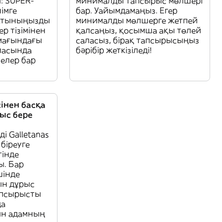
: SUPER-
минималды тапсырыс мөлшері
імге
бар. Уайымдамаңыз. Егер
латыныңызды
минималды мөлшерге жетпей
р тізімінен
қалсаңыз, қосымша ақы төлей
умағындағы
саласыз, бірақ тапсырысыңыз
ласында
бәрібір жеткізіледі!
елер бар
сінен басқа
рыс бере
ді Galletanas
біреуге
тінде
ы. Бар
шінде
ын дұрыс
Тапсырысты
да
ын адамның