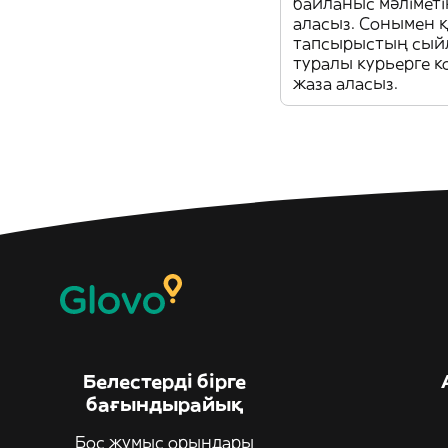
байланыс мәліметі
аласыз. Сонымен 
тапсырыстың сыйл
туралы курьерге 
жаза аласыз.
Белестерді бірге
бағындырайық
Бос жұмыс орындары