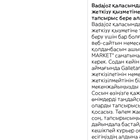
Badajoz қаласында
жеткізу қызметін
тапсырыс бере а
Badajoz қаласында 
жеткізу қызметіне
беру үшін бар бол
веб-сайтын немес
қолданбасын ашып
MARKET" санатына 
керек. Содан кейін
аймағында Galleta
жеткізілетінін нем
жеткізілмейтінін б
мекенжайыңызды е
Сосын өзіңізге қаж
өнімдерді таңдайс
оларды тапсырыс
қосасыз. Төлем жа
соң, тапсырысың
дайындала бастай
кешікпей курьер о
есігіңіздің алдына 