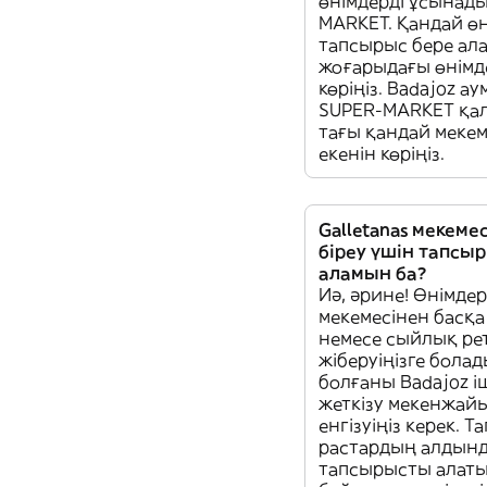
өнімдерді ұсынады
MARKET. Қандай өн
тапсырыс бере а
жоғарыдағы өнімде
көріңіз. Badajoz а
SUPER-MARKET қа
тағы қандай мекем
екенін көріңіз.
Galletanas мекеме
біреу үшін тапсы
аламын ба?
Иә, әрине! Өнімдер
мекемесінен басқа 
немесе сыйлық ре
жіберуіңізге болад
болғаны Badajoz і
жеткізу мекенжай
енгізуіңіз керек. 
растардың алдын
тапсырысты алат