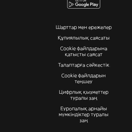
Шарттар мен ережелер
Құпиялылық саясаты
Cookie файлдарына
қатысты саясат
Талаптарға сәйкестік
Cookie файлдарын
теңшеу
Цифрлық қызметтер
туралы заң
Еуропалық арнайы
мүмкіндіктер туралы
заң