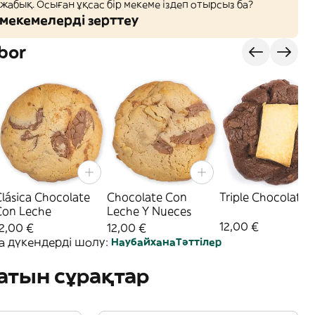
 жабық. Осыған ұқсас бір мекеме іздеп отырсыз ба?
мекемелерді зерттеу
bor
lásica Chocolate
Chocolate Con
Triple Chocolate
Con Leche
Leche Y Nueces
12,00 €
2,00 €
12,00 €
а дүкендерді шолу:
Наубайхана
Тәттілер
атын сұрақтар