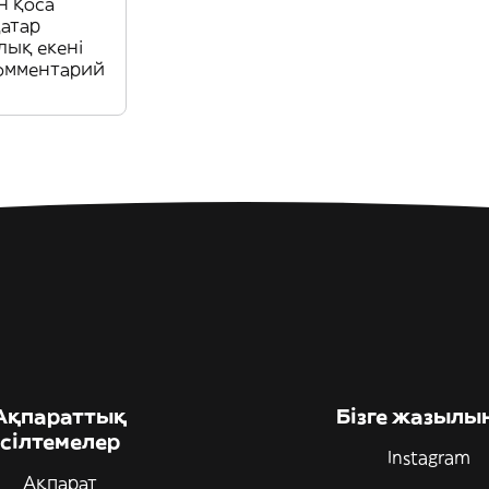
н қоса
қатар
ық екені
комментарий
Ақпараттық
Бізге жазылы
сілтемелер
Instagram
Ақпарат