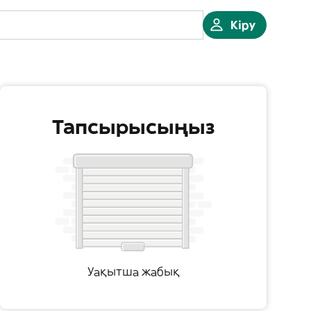
Кіру
Тапсырысыңыз
Уақытша жабық