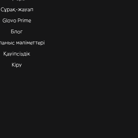
Сұрақ-жауап
Glovo Prime
Блог
ланыс мәліметтері
Қауіпсіздік
Кіру