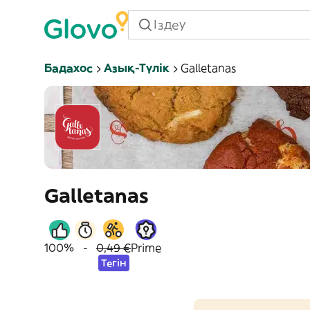
Бадахос
Азық-Түлік
Galletanas
Galletanas
100%
-
0,49 €
Prime
Тегін