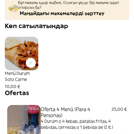
Бұл мекеме қазір жабық. Осыған ұқсас бір мекеме іздеп
отырсыз ба?
Маңайдағы мекемелерді зерттеу
Көп сатылатындар
Menú Durum
Solo Carne
10,00 €
Ofertas
Oferta 4 Menú (Para 4
25,00 €
Personas)
4 Durum o 4 kebab, patatas fritas, 4
bebidas, cervezas o 1 bebida de (2 lt.)