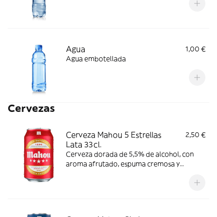
Agua
1,00 €
Agua embotellada
Cervezas
Cerveza Mahou 5 Estrellas
2,50 €
Lata 33cl.
Cerveza dorada de 5,5% de alcohol, con
aroma afrutado, espuma cremosa y
consistente y ligero amargor. Se
recomienda consumir entre 4º y 6º C.