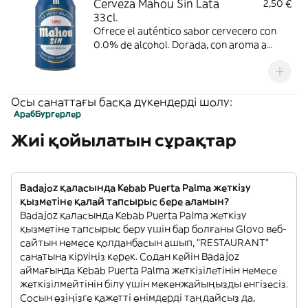
Cerveza Mahou Sin Lata
2,50 €
33cl.
Ofrece el auténtico sabor cervecero con
0.0% de alcohol. Dorada, con aroma a
cereal tostado y espuma cremosa y blanca,
se recomienda consumir entre 4º y 6º C.
Осы санаттағы басқа дүкендерді шолу:
Араб
Бургерлер
Жиі қойылатын сұрақтар
Badajoz қаласында Kebab Puerta Palma жеткізу
қызметіне қалай тапсырыс бере аламын?
Badajoz қаласында Kebab Puerta Palma жеткізу
қызметіне тапсырыс беру үшін бар болғаны Glovo веб-
сайтын немесе қолданбасын ашып, "RESTAURANT"
санатына кіруіңіз керек. Содан кейін Badajoz
аймағында Kebab Puerta Palma жеткізілетінін немесе
жеткізілмейтінін білу үшін мекенжайыңызды енгізесіз.
Сосын өзіңізге қажетті өнімдерді таңдайсыз да,