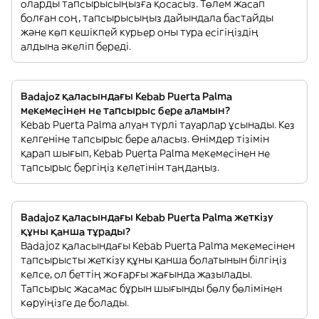
оларды тапсырысыңызға қосасыз. Төлем жасап
болған соң, тапсырысыңыз дайындала бастайды
және көп кешікпей курьер оны тура есігіңіздің
алдына әкеліп береді.
Badajoz қаласындағы Kebab Puerta Palma
мекемесінен не тапсырыс бере аламын?
Kebab Puerta Palma алуан түрлі тауарлар ұсынады. Кез
келгеніне тапсырыс бере аласыз. Өнімдер тізімін
қарап шығып, Kebab Puerta Palma мекемесінен не
тапсырыс бергіңіз келетінін таңдаңыз.
Badajoz қаласындағы Kebab Puerta Palma жеткізу
құны қанша тұрады?
Badajoz қаласындағы Kebab Puerta Palma мекемесінен
тапсырысты жеткізу құны қанша болатынын білгіңіз
келсе, ол беттің жоғарғы жағында жазылады.
Тапсырыс жасамас бұрын шығынды бөлу бөлімінен
көруіңізге де болады.