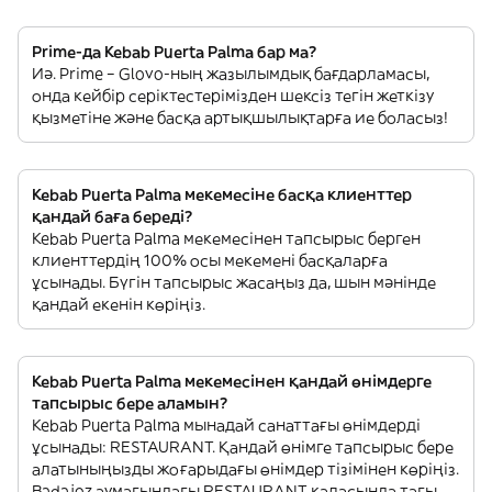
Prime-да Kebab Puerta Palma бар ма?
Иә. Prime – Glovo-ның жазылымдық бағдарламасы,
онда кейбір серіктестерімізден шексіз тегін жеткізу
қызметіне және басқа артықшылықтарға ие боласыз!
Kebab Puerta Palma мекемесіне басқа клиенттер
қандай баға береді?
Kebab Puerta Palma мекемесінен тапсырыс берген
клиенттердің 100% осы мекемені басқаларға
ұсынады. Бүгін тапсырыс жасаңыз да, шын мәнінде
қандай екенін көріңіз.
Kebab Puerta Palma мекемесінен қандай өнімдерге
тапсырыс бере аламын?
Kebab Puerta Palma мынадай санаттағы өнімдерді
ұсынады: RESTAURANT. Қандай өнімге тапсырыс бере
алатыныңызды жоғарыдағы өнімдер тізімінен көріңіз.
Badajoz аумағындағы RESTAURANT қаласында тағы