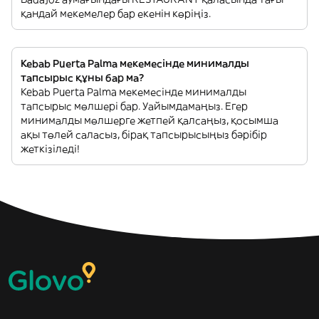
қандай мекемелер бар екенін көріңіз.
Kebab Puerta Palma мекемесінде минималды
тапсырыс құны бар ма?
Kebab Puerta Palma мекемесінде минималды
тапсырыс мөлшері бар. Уайымдамаңыз. Егер
минималды мөлшерге жетпей қалсаңыз, қосымша
ақы төлей саласыз, бірақ тапсырысыңыз бәрібір
жеткізіледі!