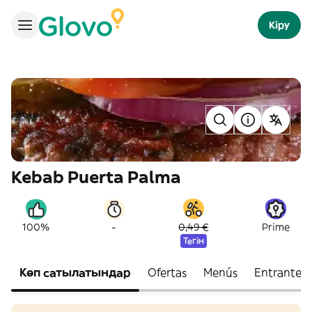
Кіру
Kebab Puerta Palma
-
100%
0,49 €
Prime
Тегін
Көп сатылатындар
Ofertas
Menús
Entrantes