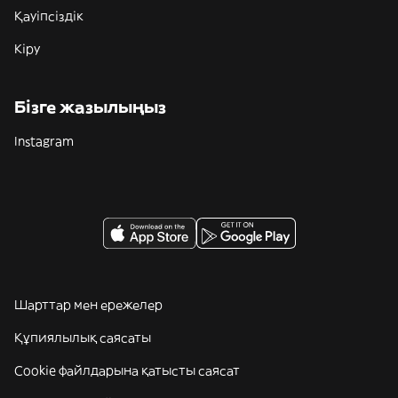
Қауіпсіздік
Кіру
Бізге жазылыңыз
Instagram
Шарттар мен ережелер
Құпиялылық саясаты
Cookie файлдарына қатысты саясат