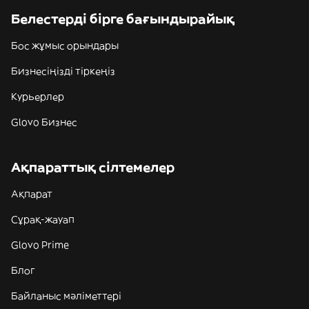
Белестерді бірге бағындырайық
Бос жұмыс орындары
Бизнесіңізді тіркеңіз
Курьерлер
Glovo Бизнес
Ақпараттық сілтемелер
Ақпарат
Сұрақ-жауап
Glovo Prime
Блог
Байланыс мәліметтері