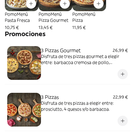
PomoMenú
PomoMenú
PomoMenú
Pasta Fresca
Pizza Gourmet
Pizza
10,75 €
13,45 €
11,95 €
Promociones
3 Pizzas Gourmet
26,99 €
Disfruta de tres pizzas gourmet a elegir
entre: barbacoa cremosa de pollo,
carbonara deluxe, pulled pork y/o
cabramelizada.
3 Pizzas
22,99 €
Disfruta de tres pizzas a elegir entre:
prosciutto, 4 quesos y/o barbacoa.