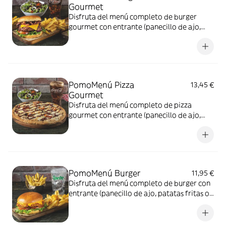
Gourmet
Disfruta del menú completo de burger
gourmet con entrante (panecillo de ajo,
patatas fritas o piccola ensalada) + tu
burger de ternera o pollo gourmet +
bebida; refresco, cerveza o agua.
PomoMenú Pizza
13,45 €
Gourmet
Disfruta del menú completo de pizza
gourmet con entrante (panecillo de ajo,
patatas fritas o piccola ensalada) + tu pizza
gourmet + bebida; refresco, cerveza o
agua.
PomoMenú Burger
11,95 €
Disfruta del menú completo de burger con
entrante (panecillo de ajo, patatas fritas o
piccola ensalada) + tu burger de ternera o
pollo + bebida; refresco, cerveza o agua.