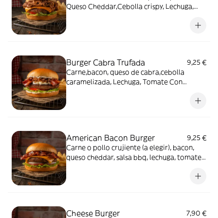
Queso Cheddar,Cebolla crispy, Lechuga,
Tomate Con Patatas Fritas
Burger Cabra Trufada
9,25 €
Carne,bacon, queso de cabra,cebolla
caramelizada, Lechuga, Tomate Con
Patatas Fritas
American Bacon Burger
9,25 €
Carne o pollo crujiente (a elegir), bacon,
queso cheddar, salsa bbq, lechuga, tomate y
cebolla. Con patatas fritas.
Cheese Burger
7,90 €