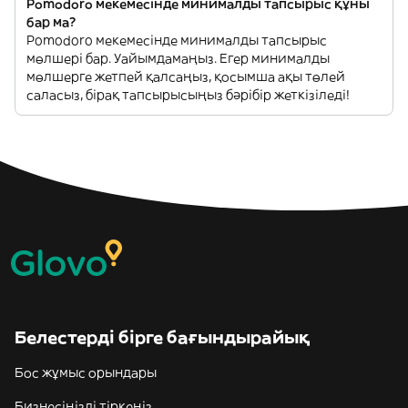
Pomodoro мекемесінде минималды тапсырыс құны
бар ма?
Pomodoro мекемесінде минималды тапсырыс
мөлшері бар. Уайымдамаңыз. Егер минималды
мөлшерге жетпей қалсаңыз, қосымша ақы төлей
саласыз, бірақ тапсырысыңыз бәрібір жеткізіледі!
Белестерді бірге бағындырайық
Бос жұмыс орындары
Бизнесіңізді тіркеңіз