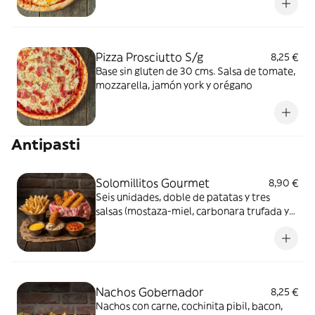
Pizza Prosciutto S/g
8,25 €
Base sin gluten de 30 cms. Salsa de tomate,
mozzarella, jamón york y orégano
Antipasti
Solomillitos Gourmet
8,90 €
Seis unidades, doble de patatas y tres
salsas (mostaza-miel, carbonara trufada y
cheddar bacon)
Nachos Gobernador
8,25 €
Nachos con carne, cochinita pibil, bacon,