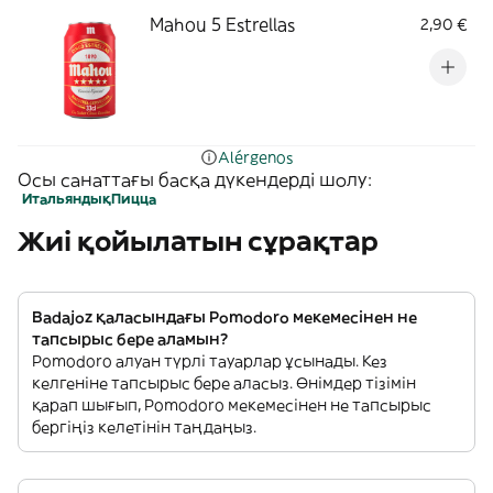
Mahou 5 Estrellas
2,90 €
Alérgenos
Осы санаттағы басқа дүкендерді шолу:
Итальяндық
Пицца
Жиі қойылатын сұрақтар
Badajoz қаласындағы Pomodoro мекемесінен не
тапсырыс бере аламын?
Pomodoro алуан түрлі тауарлар ұсынады. Кез
келгеніне тапсырыс бере аласыз. Өнімдер тізімін
қарап шығып, Pomodoro мекемесінен не тапсырыс
бергіңіз келетінін таңдаңыз.