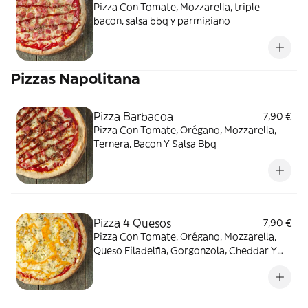
Pizza Con Tomate, Mozzarella, triple
bacon, salsa bbq y parmigiano
Pizzas Napolitana
Pizza Barbacoa
7,90 €
Pizza Con Tomate, Orégano, Mozzarella,
Ternera, Bacon Y Salsa Bbq
Pizza 4 Quesos
7,90 €
Pizza Con Tomate, Orégano, Mozzarella,
Queso Filadelfia, Gorgonzola, Cheddar Y
Edam