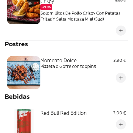
Crispy
6,90 €
-20%
Solomillitos De Pollo Crispy Con Patatas
Fritas Y Salsa Mostaza Miel (5ud)
Postres
Momento Dolce
3,90 €
Pizzeta o Gofre con topping
Bebidas
Red Bull Red Edition
3,00 €