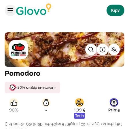
Кіру
Pomodoro
-20% кейбір өнімдерге
-
90%
1,99 €
Prime
Тегін
Сызылған бағалар шегерімге дейінгі соңғы 30 күндегі ең