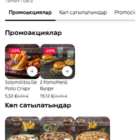
төменгі баға
Промоакциялар
Көп сатылатындар
Promocion
Промоакциялар
-20%
-20%
Solomillitos De
2 PomoMenú
Pollo Crispy
Burger
5,52 €
19,12 €
6,90 €
23,90 €
Көп сатылатындар