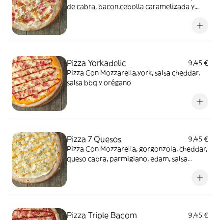
de cabra, bacon,cebolla caramelizada y
salsa mayo-trufa
Pizza Yorkadelic
9,45 €
Pizza Con Mozzarella,york, salsa cheddar,
salsa bbq y orégano
Pizza 7 Quesos
9,45 €
Pizza Con Mozzarella, gorgonzola, cheddar,
queso cabra, parmigiano, edam, salsa
formaggi y orégano
Pizza Triple Bacom
9,45 €