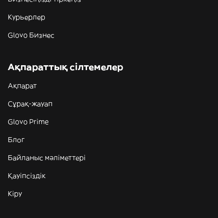
Курьерлер
Glovo Бизнес
Ақпараттық сілтемелер
Ақпарат
Сұрақ-жауап
Glovo Prime
Блог
Байланыс мәліметтері
Қауіпсіздік
Кіру