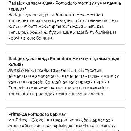
Badajoz қаласындағы Pomodoro жеткізу құны қанша
тұрады?
Badajoz қаласындағы Pomodoro мекемесінен
тапсырысты жеткізу құны қанша болатынын білгіңіз
келсе, ол беттің жоғарғы жағында жазылады.
Тапсырыс жасамас бұрын шығынды бөлу бөлімінен
көруіңізге де болады.
Badajoz қаласында Pomodoro жеткізуге қанша уақыт
кетеді?
Жеткізу мекенжайын жазған соң, сіз тұратын
аймақтағы әр мекеменің шамалап алғандағы жеткізу
уақытын көресіз. Сондай-ақ тапсырысыңыздың
Pomodoro мекемесінен қанша уақытта келетінін
тапсырысты рәсімдеу кезінде де көре аласыз.
Prime-да Pomodoro бар ма?
Иә. Prime – Glovo-ның жазылымдық бағдарламасы,
онда кейбір серіктестерімізден шексіз тегін жеткізу