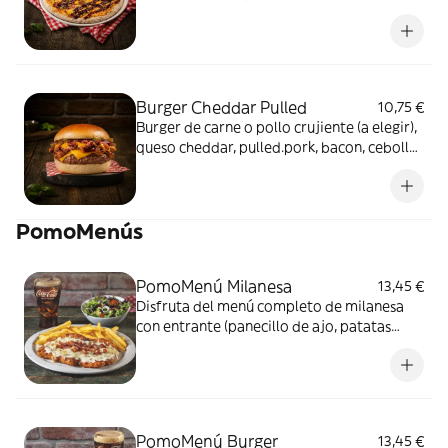
crispy, pepinillos y salsa BBQ.
Burger Cheddar Pulled
10,75 €
Burger de carne o pollo crujiente (a elegir),
queso cheddar, pulled.pork, bacon, cebolla
crispy, pepinillos y salsa BBQ.
PomoMenús
PomoMenú Milanesa
13,45 €
Disfruta del menú completo de milanesa
con entrante (panecillo de ajo, patatas
fritas o piccola ensalada) + tu milanesa +
bebida; refresco, cerveza o agua.
PomoMenú Burger
13,45 €