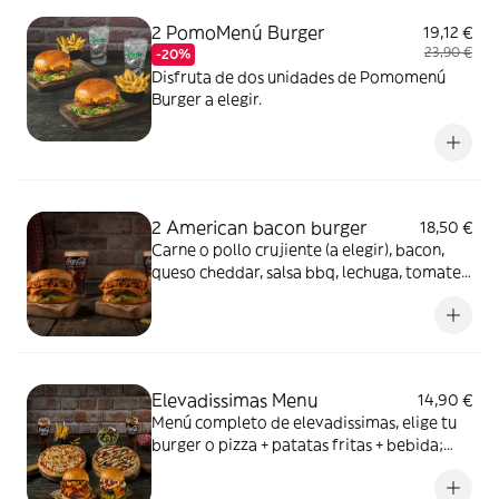
2 PomoMenú Burger
19,12 €
23,90 €
-20%
Disfruta de dos unidades de Pomomenú
Burger a elegir.
2 American bacon burger
18,50 €
Carne o pollo crujiente (a elegir), bacon,
queso cheddar, salsa bbq, lechuga, tomate y
cebolla. Con patatas fritas.
Elevadissimas Menu
14,90 €
Menú completo de elevadissimas, elige tu
burger o pizza + patatas fritas + bebida;
refresco, cerveza o agua.