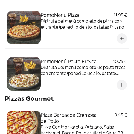
PomoMenú Pizza
11,95 €
Disfruta del menú completo de pizza con
entrante (panecillo de ajo, patatas fritas o
piccola ensalada) + tu pizza + bebida;
refresco, cerveza o agua.
PomoMenú Pasta Fresca
10,75 €
Disfruta del menú completo de pasta freca
con entrante (panecillo de ajo, patatas
fritas o piccola ensalada) + tu pasta fresca +
bebida; refresco, cerveza o agua.
Pizzas Gourmet
Pizza Barbacoa Cremosa
9,45 €
de Pollo
Pizza Con Mozzarella, Orégano, Salsa
bechamel, Bacon, Pollo crujiente,Salsa BBQ