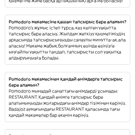
қызметіне және басқа артықшылықтарға ие боласыз!
Pomodoro мекемесіне қашан тапсырыс бере аламын?
Pomodoro’s жұмыс істеп тұрса, кез келген уақытта
тапсырыс бере аласыз. Жылдам жеткізу қызметіміздің
арқасында тапсырысыңызды санаулы минутта-ақ ала
аласыз! Мекеме жабық болғанның өзінде өзіңізге
ыңғайлы уақытты таңдап, тапсырысты сол уақытқа
алдыруыңызға болады.
Pomodoro мекемесінен қандай өнімдерге тапсырыс
бере аламын?
Pomodoro мынадай санаттағы өнімдерді ұсынады:
RESTAURANT. Қандай өнімге тапсырыс бере
алатыныңызды жоғарыдағы өнімдер тізімінен көріңіз.
Badajoz аумағындағы RESTAURANT қаласында тағы
қандай мекемелер бар екенін көріңіз.