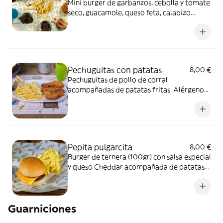
Mini burger de garbanzos, cebolla y tomate
seco, guacamole, queso feta, calabizo
(chorizo de calabaza), tomate y lechuga.
Alérgenos: Burger: Contiene lácteos y
frutos secos.
Pechuguitas con patatas
8,00 €
Pechuguitas de pollo de corral
acompañadas de patatas fritas. Alérgenos:
Contiene gluten y huevo.
Pepita pulgarcita
8,00 €
Burger de ternera (100gr) con salsa especial
y queso Cheddar acompañada de patatas
fritas. Alérgenos: Burger: Contiene lactosa
y sulfitos. Salsa especial: Contiene huevo,
soja, apio, mostaza y sulfitos.
Guarniciones