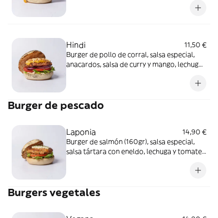
jalapeño y mézclum de lechugas.
Alérgenos: Burger: Contiene gluten,
lácteos, mostaza y sulfitos.
Hindi
11,50 €
Burger de pollo de corral, salsa especial,
anacardos, salsa de curry y mango, lechuga,
tomate y cebolla roja. Alérgenos: Burger:
Contiene lácteos, frutos secos, apio,
mostaza y sulfitos. Salsa especial: Contiene
Burger de pescado
huevo, soja, apio, mostaza y sulfitos
Laponia
14,90 €
Burger de salmón (160gr), salsa especial,
salsa tártara con eneldo, lechuga y tomate.
Alérgenos: Burger: Contiene huevo,
pescado, mostaza y sulfitos. Salsa especial:
Contiene huevo, soja, apio, mostaza y
Burgers vegetales
sulfitos.