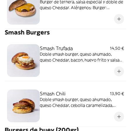
Burger de ternera, salsa especial y doble de
queso Cheddar. Alérgenos: Burger:
Contiene, lácteos y sulfitos. Salsa especial:
Contiene huevo, soja, apio, mostaza y
sulfitos
Smash Burgers
Smash Trufada
14,50 €
Doble smash burger, queso ahumado,
queso Cheddar, bacon, huevo frito y salsa
de trufa en pan brioche americano.
Alérgenos: Burger: Contiene huevo, soja y
lácteos Pan americano: Contiene gluten,
huevo y lácteos.
Smash Chili
13,90 €
Doble smash burger, queso ahumado,
queso Cheddar, cebolla caramelizada,
bacon y salsa chile en pan brioche
americano. Alérgenos: Burger: Contiene
huevo, soja y lácteos Pan americano:
Burgers de buey (200gr)
Contiene gluten, huevo y lácteos.