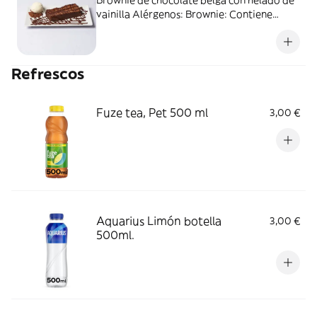
vainilla Alérgenos: Brownie: Contiene
gluten, huevo, soja y lácteos. Helado de
vainilla: Contiene huevo y lácteos.
Refrescos
Fuze tea, Pet 500 ml
3,00 €
Aquarius Limón botella
3,00 €
500ml.