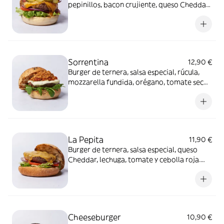
pepinillos, bacon crujiente, queso Cheddar,
lechuga, tomate y cebolla roja. Alérgenos:
Burger: Contiene lácteos, mostaza y
sulfitos. Salsa barbacoa: Contiene mostaza.
Sorrentina
12,90 €
Burger de ternera, salsa especial, rúcula,
mozzarella fundida, orégano, tomate seco
en aceite de oliva y cebolla crujiente.
Alérgenos: Burger: Contiene gluten, lácteos
y sulfitos. Salsa especial: Contiene huevo,
soja, apio, mostaza y sulfitos
La Pepita
11,90 €
Burger de ternera, salsa especial, queso
Cheddar, lechuga, tomate y cebolla roja.
Alérgenos: Burger: Contiene lácteos y
sulfitos Salsa especial: Contiene huevo,
soja, apio, mostaza y sulfitos
Cheeseburger
10,90 €