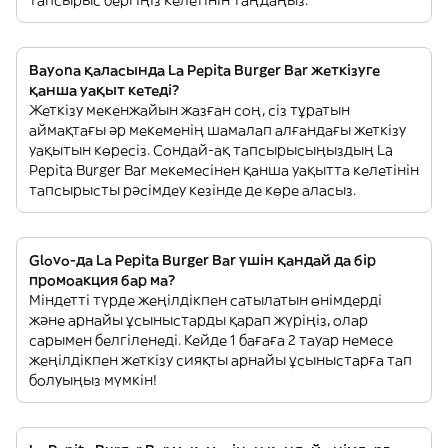
Bayona қаласында La Pepita Burger Bar жеткізуге
қанша уақыт кетеді?
Жеткізу мекенжайын жазған соң, сіз тұратын
аймақтағы әр мекеменің шамалап алғандағы жеткізу
уақытын көресіз. Сондай-ақ тапсырысыңыздың La
Pepita Burger Bar мекемесінен қанша уақытта келетінін
тапсырысты рәсімдеу кезінде де көре аласыз.
Glovo-да La Pepita Burger Bar үшін қандай да бір
промоакция бар ма?
Міндетті түрде жеңілдікпен сатылатын өнімдерді
және арнайы ұсыныстарды қарап жүріңіз, олар
сарымен белгіленеді. Кейде 1 бағаға 2 тауар немесе
жеңілдікпен жеткізу сияқты арнайы ұсыныстарға тап
болуыңыз мүмкін!