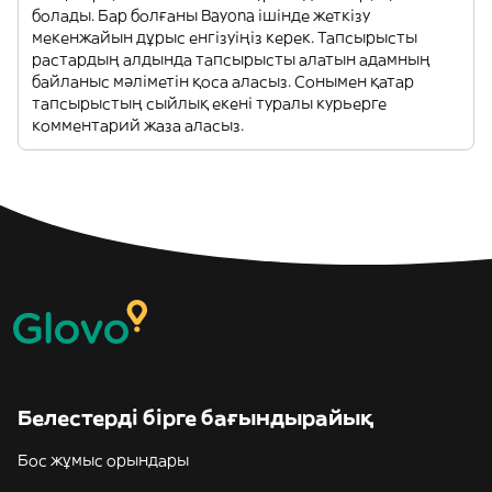
болады. Бар болғаны Bayona ішінде жеткізу
мекенжайын дұрыс енгізуіңіз керек. Тапсырысты
растардың алдында тапсырысты алатын адамның
байланыс мәліметін қоса аласыз. Сонымен қатар
тапсырыстың сыйлық екені туралы курьерге
комментарий жаза аласыз.
Белестерді бірге бағындырайық
Бос жұмыс орындары