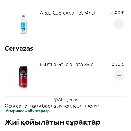
Agua Cabreiroá Pet 50 cl
2,00 €
Cervezas
Estrella Galicia, lata 33 cl
2,50 €
Alérgenos
Осы санаттағы басқа дүкендерді шолу:
Америкалық
Бургерлер
Жиі қойылатын сұрақтар