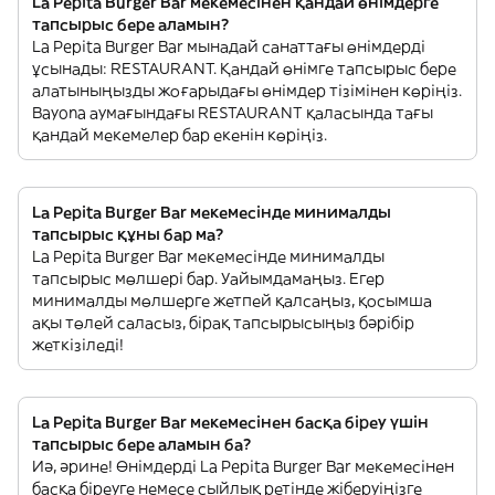
La Pepita Burger Bar мекемесінен қандай өнімдерге
тапсырыс бере аламын?
La Pepita Burger Bar мынадай санаттағы өнімдерді
ұсынады: RESTAURANT. Қандай өнімге тапсырыс бере
алатыныңызды жоғарыдағы өнімдер тізімінен көріңіз.
Bayona аумағындағы RESTAURANT қаласында тағы
қандай мекемелер бар екенін көріңіз.
La Pepita Burger Bar мекемесінде минималды
тапсырыс құны бар ма?
La Pepita Burger Bar мекемесінде минималды
тапсырыс мөлшері бар. Уайымдамаңыз. Егер
минималды мөлшерге жетпей қалсаңыз, қосымша
ақы төлей саласыз, бірақ тапсырысыңыз бәрібір
жеткізіледі!
La Pepita Burger Bar мекемесінен басқа біреу үшін
тапсырыс бере аламын ба?
Иә, әрине! Өнімдерді La Pepita Burger Bar мекемесінен
басқа біреуге немесе сыйлық ретінде жіберуіңізге