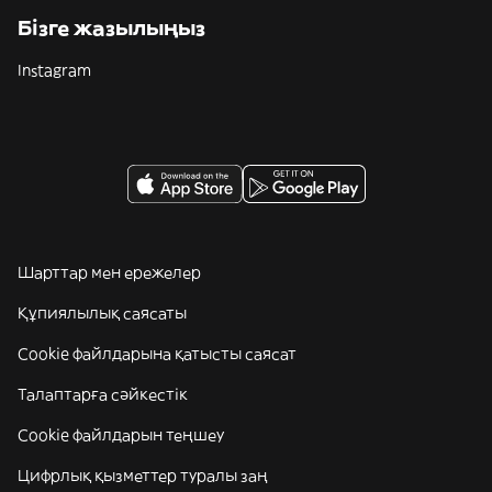
Бізге жазылыңыз
Instagram
Шарттар мен ережелер
Құпиялылық саясаты
Cookie файлдарына қатысты саясат
Талаптарға сәйкестік
Cookie файлдарын теңшеу
Цифрлық қызметтер туралы заң