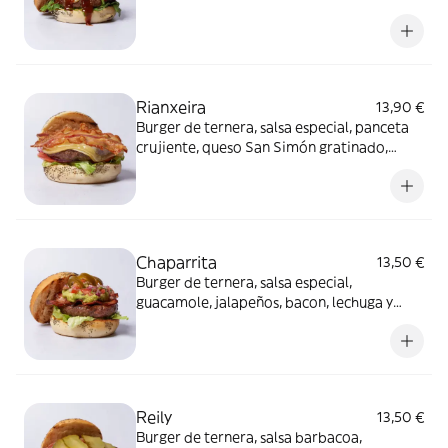
barbacoa y cebolla en tempura. Alérgenos:
Burger: Contiene gluten, huevo, lácteos,
mostaza y sulfitos. Salsa barbacoa:
Contiene mostaza.
Rianxeira
13,90 €
Burger de ternera, salsa especial, panceta
crujiente, queso San Simón gratinado,
lechuga, tomate y cebolla roja. Alérgenos:
Burger: Contiene huevo, leche y sulfitos.
Salsa especial: Contiene huevo, soja, apio,
mostaza y sulfitos.
Chaparrita
13,50 €
Burger de ternera, salsa especial,
guacamole, jalapeños, bacon, lechuga y
pico de gallo. Alérgenos: Burger: Contiene
sulfitos Salsa especial: Contiene huevo,
soja, apio, mostaza y sulfitos.
Reily
13,50 €
Burger de ternera, salsa barbacoa,