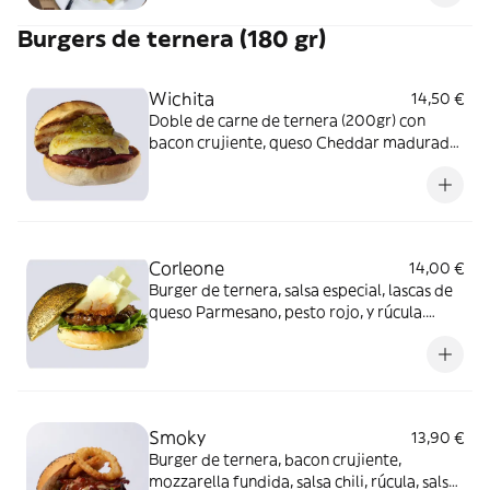
Burgers de ternera (180 gr)
Wichita
14,50 €
Doble de carne de ternera (200gr) con
bacon crujiente, queso Cheddar madurado,
salsa BBQ Bourbon y relish de pepinillos.
Alérgenos: Burger: Contiene gluten,
pescado, soja, lácteos, apio, mostaza y
sulfitos.
Corleone
14,00 €
Burger de ternera, salsa especial, lascas de
queso Parmesano, pesto rojo, y rúcula.
Alérgenos: Burger: Contiene huevo,
lácteos, frutos secos y sulfitos. Salsa
especial: Contiene huevo, soja, apio,
mostaza y sulfitos.
Smoky
13,90 €
Burger de ternera, bacon crujiente,
mozzarella fundida, salsa chili, rúcula, salsa