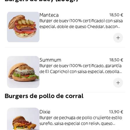
Manteca
18,50 €
Burger de buey (100% certificado) con salsa
especial, doble de queso Cheddar, bacon
crujiente, pepinillos y lechuga. Alérgenos:
Burger: Contiene lácteos, soja, mostaza y
sulfitos. Salsa especial: Contiene huevo,
soja, apio, mostaza y sulfitos.
Summum
18,50 €
Burger de buey (100% certificado, garantía
de El Capricho) con salsa especial, cebolla
caramelizada, crema de queso azul lechuga
y tomate. Alérgenos: Burger: Contiene
lácteos. Salsa especial: Contiene huevo,
Burgers de pollo de corral
soja, apio, mostaza y sulfitos.
Dixie
13,90 €
Burger de pechuga de pollo crujiente estilo
sureño, salsa especial con relish, queso
Cheddar, bacon, relish de tomate con