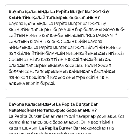
Bayona қаласында La Pepita Burger Bar жеткізу
қызметіне қалай тапсырыс бере аламын?
Bayona қаласында La Pepita Burger Bar жеткізу
қызметіне тапсырыс беру үшін бар болғаны Glovo веб-
сайтын немесе қолданбасын ашып, "RESTAURANT"
санатына кіруіңіз керек. Содан кейін Bayona
аймағында La Pepita Burger Bar жеткізілетінін немесе
жеткізілмейтінін білу үшін мекенжайыңызды енгізесіз.
Сосын өзіңізге қажетті өнімдерді таңдайсыз да,
оларды тапсырысыңызға қосасыз. Төлем жасап
болған соң, тапсырысыңыз дайындала бастайды
және көп кешікпей курьер оны тура есігіңіздің
алдына әкеліп береді.
Bayona қаласындағы La Pepita Burger Bar
мекемесінен не тапсырыс бере аламын?
La Pepita Burger Bar алуан түрлі тауарлар ұсынады. Кез
келгеніне тапсырыс бере аласыз. Өнімдер тізімін
қарап шығып, La Pepita Burger Bar мекемесінен не
тапсырыс бергіңіз келетінін таңдаңыз.