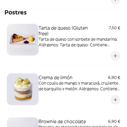
Postres
Tarta de queso (Gluten
7,50 €
free)
Tarta de queso con sorbete de mandarina.
Alérgenos: Tarta de queso: Contiene
huevo, lácteos y frutos secos. Sorbete de
mandarina: Libre de alérgenos.
Crema de limón
6,90 €
Con coulis de mango y maracuyá, crujiente
de barquillo y melón. Alérgenos: Contiene
gluten, soja y lácteos.
Brownie de chocolate
6,90 €
Brownie de chocolate belga con helado de