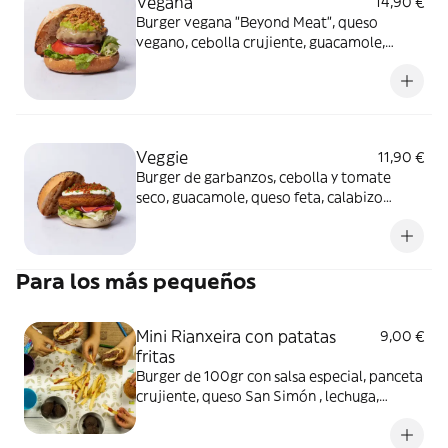
Vegana
14,90 €
Burger vegana "Beyond Meat", queso
vegano, cebolla crujiente, guacamole,
lechuga y tomate. Alérgenos: Burger:
Contiene gluten
Veggie
11,90 €
Burger de garbanzos, cebolla y tomate
seco, guacamole, queso feta, calabizo
(chorizo de calabaza), tomate y lechuga.
Alérgenos: Burger: Contiene lácteos y
frutos secos.
Para los más pequeños
Mini Rianxeira con patatas
9,00 €
fritas
Burger de 100gr con salsa especial, panceta
crujiente, queso San Simón , lechuga,
tomate y cebolla roja, con patatas fritas
finas. Alérgenos: Burger: Contiene huevo,