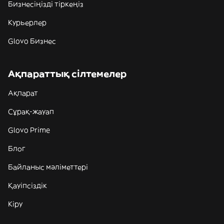
Бизнесіңізді тіркеңіз
Курьерлер
Glovo Бизнес
Ақпараттық сілтемелер
Ақпарат
Сұрақ-жауап
Glovo Prime
Блог
Байланыс мәліметтері
Қауіпсіздік
Кіру