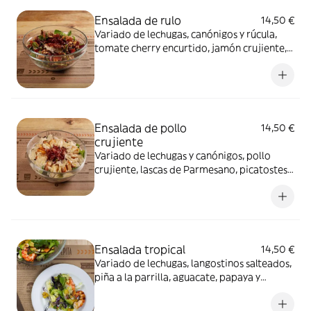
Ensalada de rulo
14,50 €
Variado de lechugas, canónigos y rúcula,
tomate cherry encurtido, jamón crujiente,
rulo de cabra, frutos secos y pasas con
vinagreta de frutos rojos y reducción de
Módena. Alérgenos: Contiene lácteos,
frutos secos y sulfitos.
Ensalada de pollo
14,50 €
crujiente
Variado de lechugas y canónigos, pollo
crujiente, lascas de Parmesano, picatostes,
bacon crujiente, tomate y salsa César.
Alérgenos: Contiene gluten, huevo,
pescado, mostaza y lácteos.
Ensalada tropical
14,50 €
Variado de lechugas, langostinos salteados,
piña a la parrilla, aguacate, papaya y
anacardos con vinagreta cítrica. Alérgenos:
Contiene crustáceos, frutos secos y sulfitos.