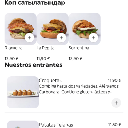
Көп сатылатындар
Rianxeira
La Pepita
Sorrentina
13,90 €
11,90 €
12,90 €
Nuestros entrantes
Croquetas
11,90 €
Combina hasta dos variedades. Alérgenos:
Carbonara: Contiene gluten, lácteos y
sulfitos Boletus: Contiene gluten, lácteos y
sulfitos. Mejillón tigre: Contiene gluten,
pescado, lácteos, sulfitos y moluscos.
Patatas Tejanas
11,50 €