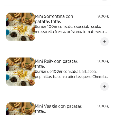
leche y sulfitos. Salsa especial: Contiene
huevo, soja, apio, mostaza y sulfitos.
Mini Sorrentina con
9,00 €
patatas fritas
Burger 100gr con salsa especial, rúcula,
mozzarella fresca, orégano, tomate seco en
aceite de oliva y cebolla crujiente, con
patatas fritas finas. Alérgenos: Burger:
Gluten, lácteos y sulfitos. Salsa especial:
Huevo, soja, apio, mostaza y sulfitos.
Mini Reily con patatas
9,00 €
fritas
Burger de 100gr con salsa barbacoa,
pepinillos, bacon crujiente, queso Cheddar,
lechuga, tomate y cebolla roja,
acompañada de patatas fritas finas.
Alérgenos: Burger: Contiene soja, lácteos,
mostaza y sulfitos. Salsa barbacoa:
Contiene mostaza.
Mini Veggie con patatas
9,00 €
fritas.