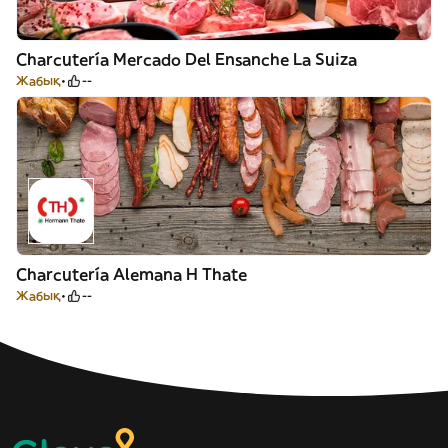
Charcutería Mercado Del Ensanche La Suiza
Жабық
--
Charcutería Alemana H Thate
Жабық
--