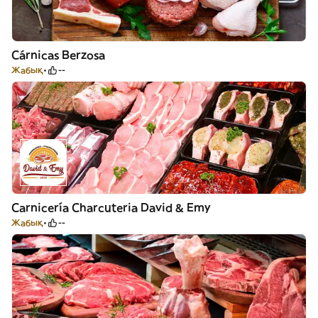
Cárnicas Berzosa
Жабық
--
Carnicería Charcuteria David & Emy
Жабық
--