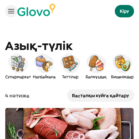
Кіру
Азық-түлік
Супермаркет
Наубайхана
Тәттілер
Балмұздақ
Биоөнімдер
Ү
4 нәтиже
Бастапқы күйге қайтару