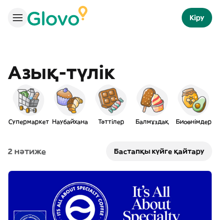
Кіру
Азық-түлік
Супермаркет
Наубайхана
Тәттілер
Балмұздақ
Биоөнімдер
Ү
2 нәтиже
Бастапқы күйге қайтару