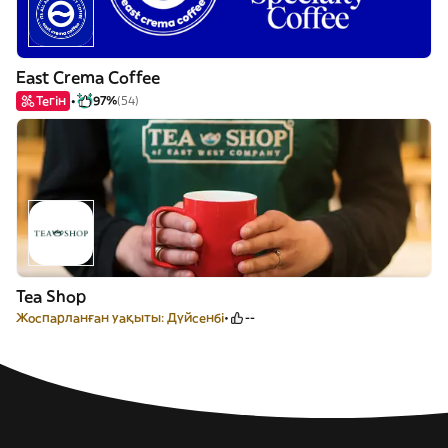
East Crema Coffee
Тегін
97%
(54)
Tea Shop
Жоспарланған уақыты: Дүйсенбі
--