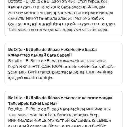
Botxito - El Bollo de Bilbao’s жұмыс істеп тұрса, кез
келген уақытта тапсырыс бере аласыз. Жылдам
жеткізу қызметіміздің арқасында тапсырысыңызды
санаулы минутта-ақ ала аласыз! Мекеме жабық
болғанның өзінде өзіңізге ыңғайлы уақытты таңдап,
тапсырысты сол уақытқа алдыруыңызға болады.
Botxito - El Bollo de Bilbao мекемесіне басқа
клиенттер қандай баға береді?
Botxito - El Bollo de Bilbao мекемесінен тапсырыс
берген клиенттердің 100% осы мекемені басқаларға
ұсынады. Бүгін тапсырыс жасаңыз да, шын мәнінде
қандай екенін көріңіз.
Botxito - El Bollo de Bilbao мекемесінде минималды
тапсырыс құны бар ма?
Botxito - El Bollo de Bilbao мекемесінде минималды
тапсырыс мөлшері бар. Уайымдамаңыз. Егер
минималды мөлшерге жетпей қалсаңыз, қосымша
ақы төлей саласыз, бірақ тапсырысыңыз бәрібір