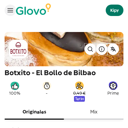
Кіру
Botxito - El Bollo de Bilbao
-
100%
0,49 €
Prime
Тегін
Originales
Mix