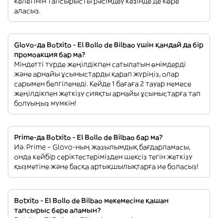
келетінін тапсырысты рәсімдеу кезінде де көре
аласыз.
Glovo-да Botxito - El Bollo de Bilbao үшін қандай да бір
промоакция бар ма?
Міндетті түрде жеңілдікпен сатылатын өнімдерді
және арнайы ұсыныстарды қарап жүріңіз, олар
сарымен белгіленеді. Кейде 1 бағаға 2 тауар немесе
жеңілдікпен жеткізу сияқты арнайы ұсыныстарға тап
болуыңыз мүмкін!
Prime-да Botxito - El Bollo de Bilbao бар ма?
Иә. Prime – Glovo-ның жазылымдық бағдарламасы,
онда кейбір серіктестерімізден шексіз тегін жеткізу
қызметіне және басқа артықшылықтарға ие боласыз!
Botxito - El Bollo de Bilbao мекемесіне қашан
тапсырыс бере аламын?