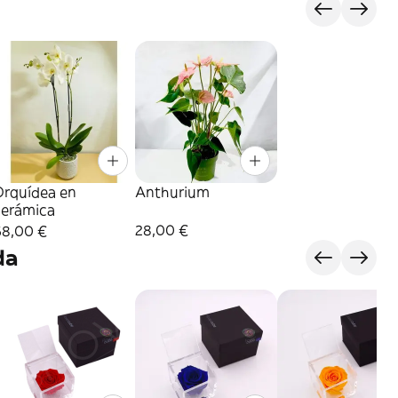
Orquídea en
Anthurium
cerámica
28,00 €
68,00 €
da