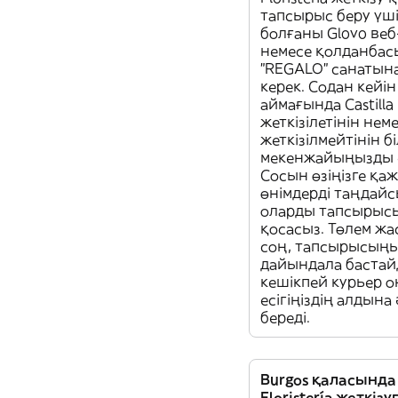
тапсырыс беру үші
болғаны Glovo ве
немесе қолданбас
"REGALO" санатына 
керек. Содан кейін
аймағында Castilla F
жеткізілетінін нем
жеткізілмейтінін б
мекенжайыңызды е
Сосын өзіңізге қаж
өнімдерді таңдайс
оларды тапсырыс
қосасыз. Төлем жа
соң, тапсырысың
дайындала бастай
кешікпей курьер о
есігіңіздің алдына 
береді.
Burgos қаласында C
Floristería жеткіз