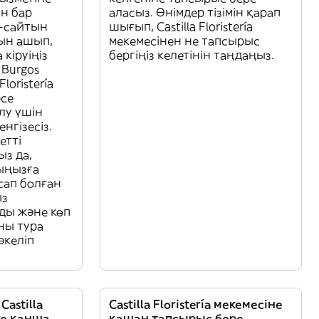
н бар
аласыз. Өнімдер тізімін қарап
б-сайтын
шығып, Castilla Floristería
ын ашып,
мекемесінен не тапсырыс
кіруіңіз
бергіңіз келетінін таңдаңыз.
 Burgos
loristería
есе
ілу үшін
нгізесіз.
етті
ыз да,
ыңызға
сап болған
ыз
ды және көп
ны тура
әкеліп
astilla
Castilla Floristería мекемесіне
уге қанша
қашан тапсырыс бере