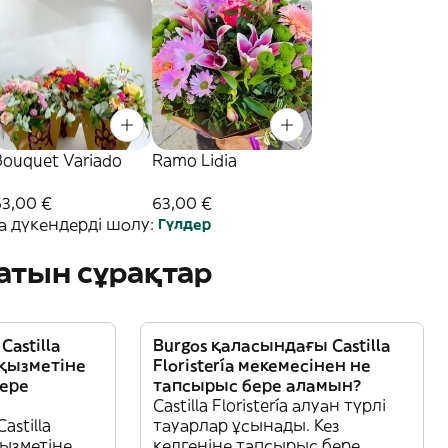
Bouquet Variado
Ramo Lidia
63,00 €
63,00 €
а дүкендерді шолу:
Гүлдер
атын сұрақтар
astilla
Burgos қаласындағы Castilla
у қызметіне
Floristería мекемесінен не
ере
тапсырыс бере аламын?
Castilla Floristería алуан түрлі
astilla
тауарлар ұсынады. Кез
 қызметіне
келгеніне тапсырыс бере