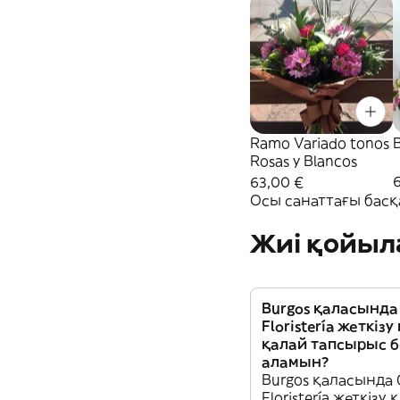
Ramo Variado tonos
Rosas y Blancos
63,00 €
Осы санаттағы басқ
Жиі қойыл
Burgos қаласында C
Floristería жеткіз
қалай тапсырыс б
аламын?
Burgos қаласында C
Floristería жеткізу