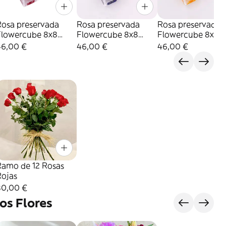
Rosa preservada
Rosa preservada
Rosa preservada
Flowercube 8x8
Flowercube 8x8
Flowercube 8x8
Color Rojo
Color Azul Oscuro
Color Amarillo
46,00 €
46,00 €
46,00 €
Ramo de 12 Rosas
Rojas
80,00 €
os Flores