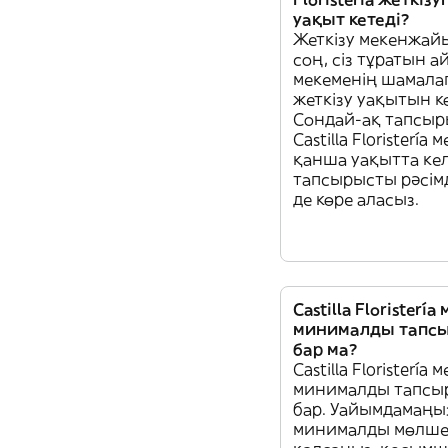
уақыт кетеді?
Жеткізу мекенжай
соң, сіз тұратын а
мекеменің шамала
жеткізу уақытын кө
Сондай-ақ тапсы
Castilla Floristería
қанша уақытта кел
тапсырысты рәсімд
де көре аласыз.
Castilla Floristerí
минималды тапс
бар ма?
Castilla Floristería
минималды тапсы
бар. Уайымдамаңыз
минималды мөлше