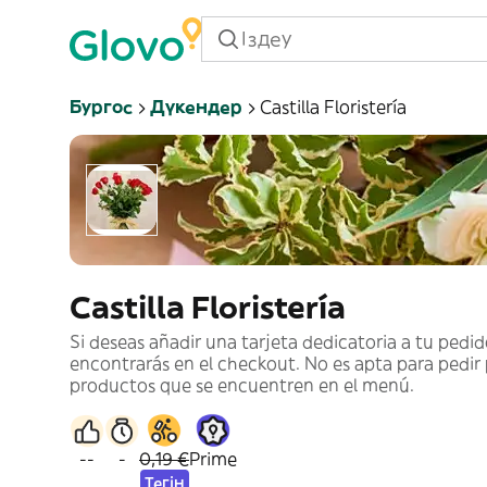
Бургос
Дүкендер
Castilla Floristería
Castilla Floristería
Si deseas añadir una tarjeta dedicatoria a tu pedid
encontrarás en el checkout. No es apta para pedir
productos que se encuentren en el menú.
--
-
0,19 €
Prime
Тегін