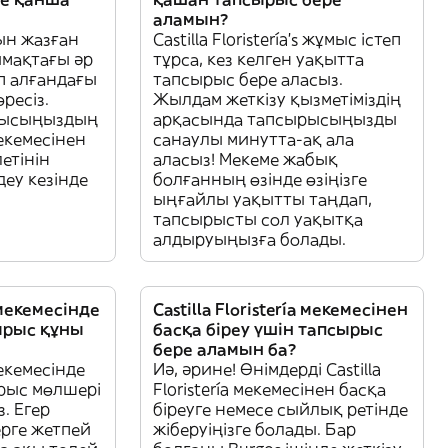
аламын?
ын жазған
Castilla Floristería’s жұмыс істеп
ймақтағы әр
тұрса, кез келген уақытта
п алғандағы
тапсырыс бере аласыз.
ресіз.
Жылдам жеткізу қызметіміздің
рысыңыздың
арқасында тапсырысыңызды
 мекемесінен
санаулы минутта-ақ ала
етінін
аласыз! Мекеме жабық
еу кезінде
болғанның өзінде өзіңізге
ыңғайлы уақытты таңдап,
тапсырысты сол уақытқа
алдыруыңызға болады.
a мекемесінде
Castilla Floristería мекемесінен
ырыс құны
басқа біреу үшін тапсырыс
бере аламын ба?
 мекемесінде
Иә, әрине! Өнімдерді Castilla
рыс мөлшері
Floristería мекемесінен басқа
. Егер
біреуге немесе сыйлық ретінде
рге жетпей
жіберуіңізге болады. Бар