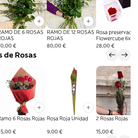
RAMO DE 6 ROSAS
RAMO DE 12 ROSAS
Rosa preservada
ROJAS
ROJAS
Flowercube 6x6
Color Rojo
50,00 €
80,00 €
28,00 €
s de Rosas
Ramo 6 Rosas Rojas
Rosa Roja Unidad
2 Rosas Rojas
45,00 €
9,00 €
15,00 €