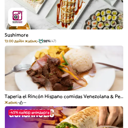
Sushimore
13:00 дейін жабық
98%
(47)
Taperia el Rincón Hispano comidas Venezolana & Peruana
Жабық
--
-45% кейбір өнімдерге