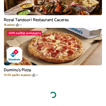
Royal Tandoori Restaurant Caceres
Жабық
--
-50% кейбір өнімдерге
Domino's Pizza
13:00 дейін жабық
--