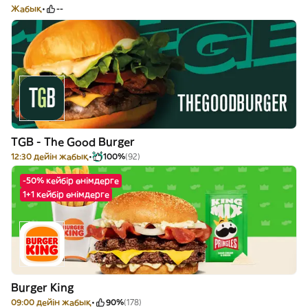
Жабық
--
TGB - The Good Burger
12:30 дейін жабық
100%
(92)
-50% кейбір өнімдерге
1+1 кейбір өнімдерге
Burger King
09:00 дейін жабық
90%
(178)