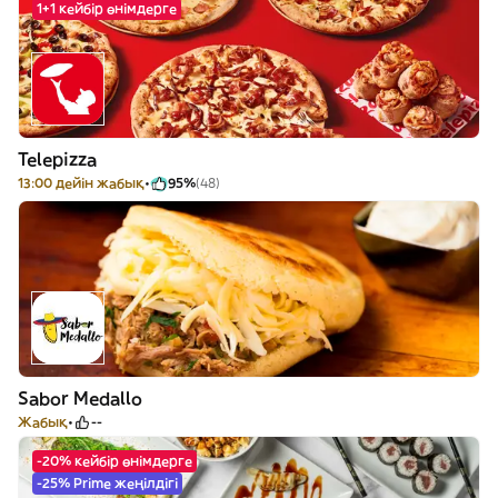
1+1 кейбір өнімдерге
Telepizza
13:00 дейін жабық
95%
(48)
Sabor Medallo
Жабық
--
-20% кейбір өнімдерге
-25% Prime жеңілдігі