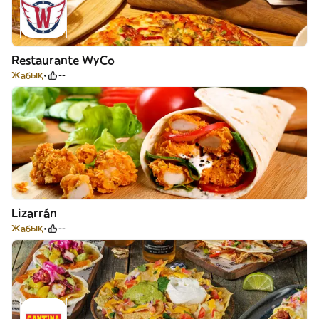
Restaurante WyCo
Жабық
--
Lizarrán
Жабық
--