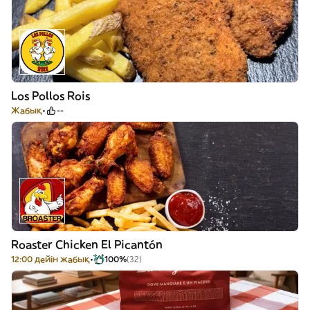
Los Pollos Rois
Жабық
--
Roaster Chicken El Picantón
12:00 дейін жабық
100%
(32)