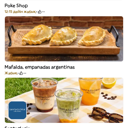
Poke Shop
12:15 дейін жабық
--
Mafalda, empanadas argentinas
Жабық
--