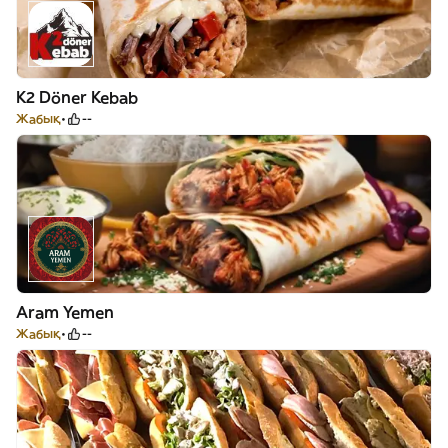
K2 Döner Kebab
Жабық
--
Aram Yemen
Жабық
--