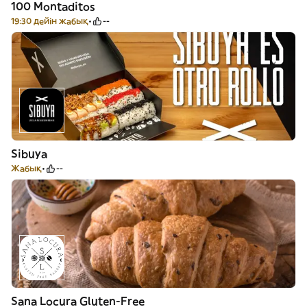
100 Montaditos
19:30 дейін жабық
--
Sibuya
Жабық
--
Sana Locura Gluten-Free