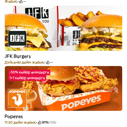
Жабық
--
JFK Burgers
Дүйсенбі дейін жабық
--
-50% кейбір өнімдерге
1+1 кейбір өнімдерге
Popeyes
11:30 дейін жабық
91%
(106)