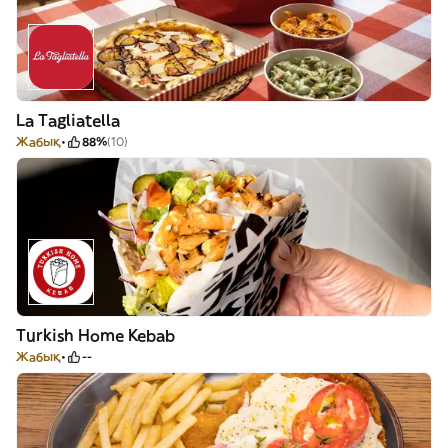
La Tagliatella
Жабық
88%
(10)
Turkish Home Kebab
Жабық
--