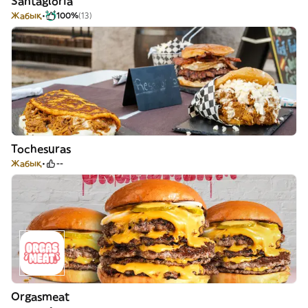
Santagloria
Жабық
100%
(13)
Tochesuras
Жабық
--
Orgasmeat