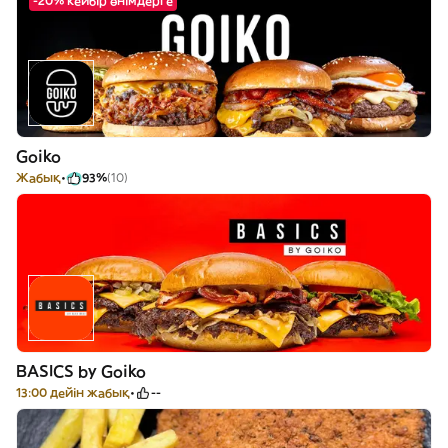
-20% кейбір өнімдерге
Goiko
Жабық
93%
(10)
BASICS by Goiko
13:00 дейін жабық
--