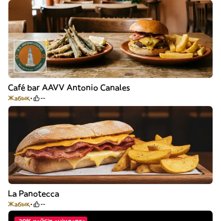
Café bar AAVV Antonio Canales
Жабық
--
La Panotecca
Жабық
--