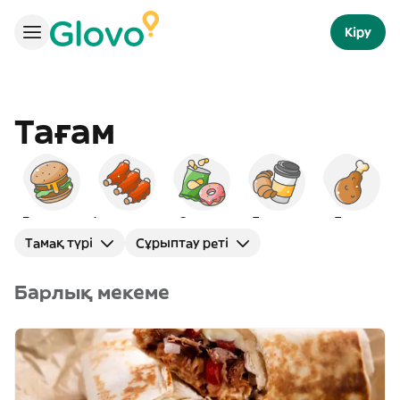
Кіру
Тағам
Бургерлер
Америкалық
Снэктер
Таңғы ас
Тауық
Тамақ түрі
Сұрыптау реті
Барлық мекеме