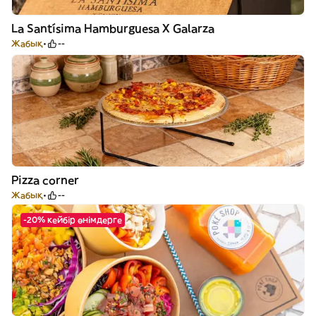
La Santísima Hamburguesa X Galarza
Жабық
--
Pizza corner
Жабық
--
-20% кейбір өнімдерге