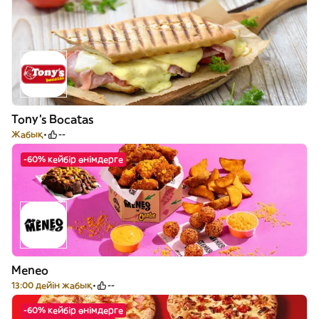
Tony's Bocatas
Жабық
--
-60% кейбір өнімдерге
Meneo
13:00 дейін жабық
--
-60% кейбір өнімдерге