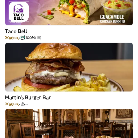
Taco Bell
Жабық
100%
(18)
Martin's Burger Bar
Жабық
--