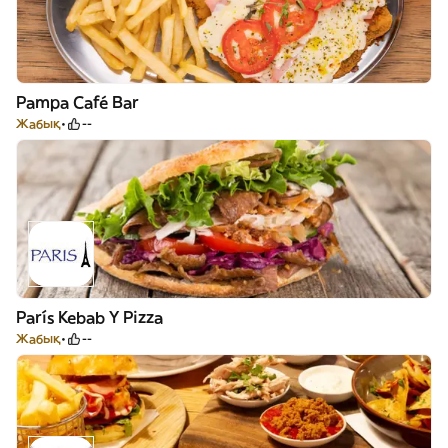
Pampa Café Bar
Жабық
--
París Kebab Y Pizza
Жабық
--