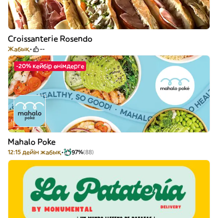
Croissanterie Rosendo
Жабық
--
-20% кейбір өнімдерге
Mahalo Poke
12:15 дейін жабық
97%
(88)