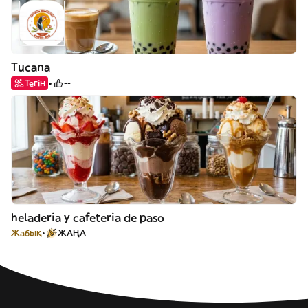
Tucana
Тегін
--
heladeria y cafeteria de paso
Жабық
ЖАҢА