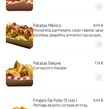
crispy
Patatas México
8,45 €
Mozzarella, parmesano, caldo vegetal, salsa
boloñesa, jalapeños, pimiento rojo picado y
maíz (muy picantes)
Patatas Deluxe
7,15 €
Con bacon y cheddar
Fingers De Pollo (5 Uds.)
6,45 €
Pechuga de pollo cortada en tiras,