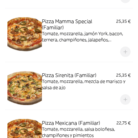
Pizza Mamma Special
25,35 €
(Familiar)
Tomate, mozzarella, jamón York, bacon,
ternera, champiñones, jalapeños,
pimientos, cebolla y aceitunas
Pizza Sirenita (Familiar)
25,35 €
Tomate, mozzarella, mezcla de marisco y
salsa de ajo
Pizza Mexicana (Familiar)
22,75 €
Tomate, mozzarella, salsa boloñesa,
champiñones y pimientos