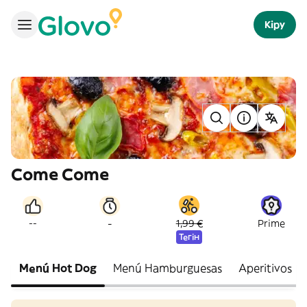
Кіру
Come Come
-
--
1,99 €
Prime
Тегін
Menú Hot Dog
Menú Hamburguesas
Aperitivos