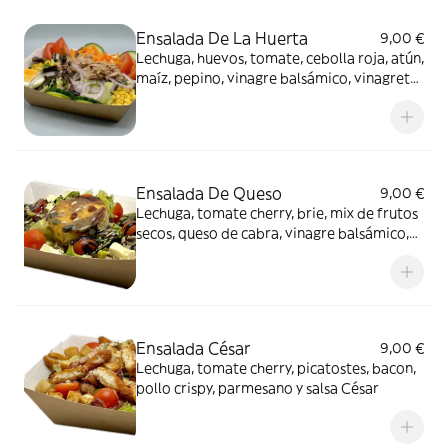
Ensalada De La Huerta
9,00 €
Lechuga, huevos, tomate, cebolla roja, atún,
maíz, pepino, vinagre balsámico, vinagreta,
zanahoria y salsa de yogurt
Ensalada De Queso
9,00 €
Lechuga, tomate cherry, brie, mix de frutos
secos, queso de cabra, vinagre balsámico,
salsa de miel y mostaza
Ensalada César
9,00 €
Lechuga, tomate cherry, picatostes, bacon,
pollo crispy, parmesano y salsa César