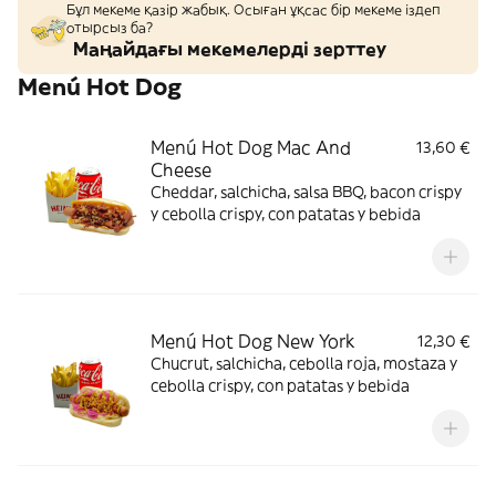
Бұл мекеме қазір жабық. Осыған ұқсас бір мекеме іздеп
отырсыз ба?
Маңайдағы мекемелерді зерттеу
Menú Hot Dog
Menú Hot Dog Mac And
13,60 €
Cheese
Cheddar, salchicha, salsa BBQ, bacon crispy
y cebolla crispy, con patatas y bebida
Menú Hot Dog New York
12,30 €
Chucrut, salchicha, cebolla roja, mostaza y
cebolla crispy, con patatas y bebida