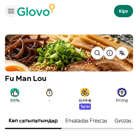
Кіру
Fu Man Lou
-
99%
0,19 €
Prime
Тегін
Көп сатылатындар
Ensaladas Frescas
Gyozas J