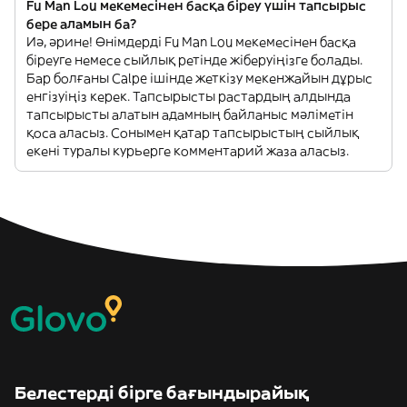
Fu Man Lou мекемесінен басқа біреу үшін тапсырыс
бере аламын ба?
Иә, әрине! Өнімдерді Fu Man Lou мекемесінен басқа
біреуге немесе сыйлық ретінде жіберуіңізге болады.
Бар болғаны Calpe ішінде жеткізу мекенжайын дұрыс
енгізуіңіз керек. Тапсырысты растардың алдында
тапсырысты алатын адамның байланыс мәліметін
қоса аласыз. Сонымен қатар тапсырыстың сыйлық
екені туралы курьерге комментарий жаза аласыз.
Белестерді бірге бағындырайық