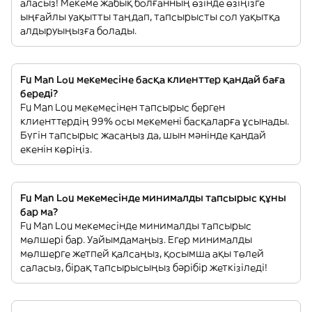
аласыз! Мекеме жабық болғанның өзінде өзіңізге
ыңғайлы уақытты таңдап, тапсырысты сол уақытқа
алдыруыңызға болады.
Fu Man Lou мекемесіне басқа клиенттер қандай баға
береді?
Fu Man Lou мекемесінен тапсырыс берген
клиенттердің 99% осы мекемені басқаларға ұсынады.
Бүгін тапсырыс жасаңыз да, шын мәнінде қандай
екенін көріңіз.
Fu Man Lou мекемесінде минималды тапсырыс құны
бар ма?
Fu Man Lou мекемесінде минималды тапсырыс
мөлшері бар. Уайымдамаңыз. Егер минималды
мөлшерге жетпей қалсаңыз, қосымша ақы төлей
саласыз, бірақ тапсырысыңыз бәрібір жеткізіледі!