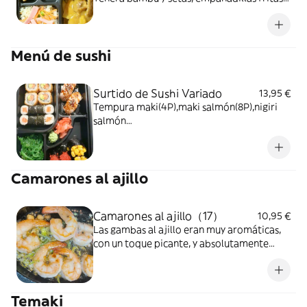
rellenas de pollo (3 unidades) y mini rollitos
de primavera (3 unidades).
Menú de sushi
Surtido de Sushi Variado
13,95 €
Tempura maki(4P),maki salmón(8P),nigiri
salmón
flambeado(2P)gunkanmperado(2P),gunkan
maiz(2P),wakame
Camarones al ajillo
Camarones al ajillo（17）
10,95 €
Las gambas al ajillo eran muy aromáticas,
con un toque picante, y absolutamente
deliciosas.
Temaki