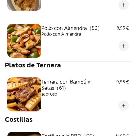
Pollo con Almendra（56）
8,95 €
Pollo con Almendra
Platos de Ternera
Ternera con Bambú y
9,95 €
Setas（61）
sabroso
Costillas