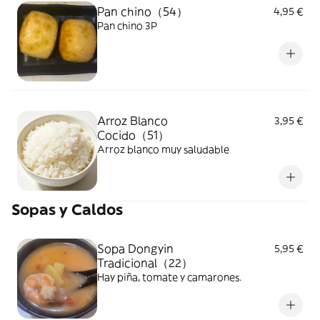
Pan chino（54）
4,95 €
Pan chino 3P
Arroz Blanco
3,95 €
Cocido（51）
Arroz blanco muy saludable
Sopas y Caldos
Sopa Dongyin
5,95 €
Tradicional（22）
Hay piña, tomate y camarones.