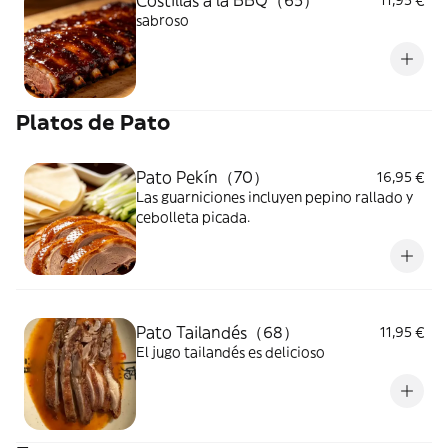
Costillas a la BBQ（65）
11,95 €
sabroso
Platos de Pato
Pato Pekín（70）
16,95 €
Las guarniciones incluyen pepino rallado y
cebolleta picada.
Pato Tailandés（68）
11,95 €
El jugo tailandés es delicioso