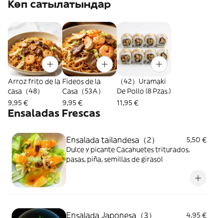
Көп сатылатындар
Arroz frito de la
Fideos de la
（42）Uramaki
casa（48）
Casa（53A）
De Pollo (8 Pzas.)
9,95 €
9,95 €
11,95 €
Ensaladas Frescas
Ensalada tailandesa（2）
5,50 €
Dulce y picante Cacahuetes triturados,
pasas, piña, semillas de girasol
Ensalada Japonesa（3）
4,95 €