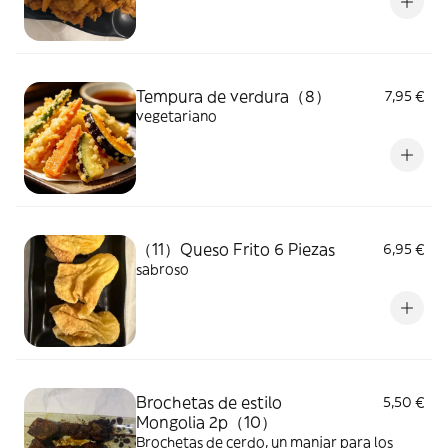
Tempura de verdura（8）
7,95 €
vegetariano
（11）Queso Frito 6 Piezas
6,95 €
sabroso
Brochetas de estilo
5,50 €
Mongolia 2p（10）
Brochetas de cerdo, un manjar para los