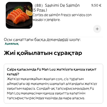
（88）Sashimi De Salmón
9,50 €
(5 Pzas.)
Cortes de salmón fresco servidos con
wasabi y jengibre.
Осы санаттағы басқа дүкендерді шолу:
Азиялық
Жиі қойылатын сұрақтар
Calpe қаласында Fu Man Lou жеткізуге қанша уақыт
кетеді?
Жеткізу мекенжайын жазған соң, сіз тұратын
аймақтағы әр мекеменің шамалап алғандағы жеткізу
уақытын көресіз. Сондай-ақ тапсырысыңыздың Fu
Man Lou мекемесінен қанша уақытта келетінін
тапсырысты рәсімдеу кезінде де көре аласыз.