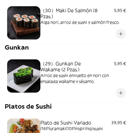
（30）Maki De Salmón (8
5,95 €
Pzas.)
Alga nori, arroz de sushi y salmón fresco.
Gunkan
（29）Gunkan De
5,95 €
Wakame (2 Pzas.)
Arroz de sushi envuelto en nori con
ensalada wakame y sésamo.
Platos de Sushi
Plato de Sushi Variado
39,95 €
(16P)uramaki(10P)nigiri(4p)sushi