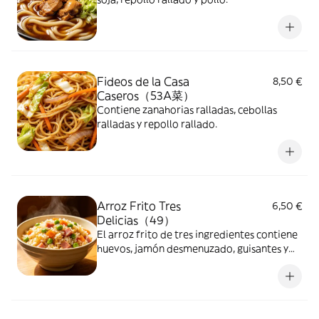
Fideos de la Casa
8,50 €
Caseros（53A菜）
Contiene zanahorias ralladas, cebollas
ralladas y repollo rallado.
Arroz Frito Tres
6,50 €
Delicias（49）
El arroz frito de tres ingredientes contiene
huevos, jamón desmenuzado, guisantes y
zanahorias ralladas.