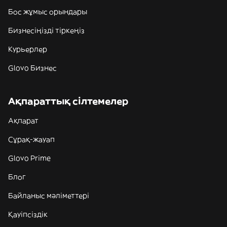
Бос жұмыс орындары
Бизнесіңізді тіркеңіз
Курьерлер
Glovo Бизнес
Ақпараттық сілтемелер
Ақпарат
Сұрақ-жауап
Glovo Prime
Блог
Байланыс мәліметтері
Қауіпсіздік