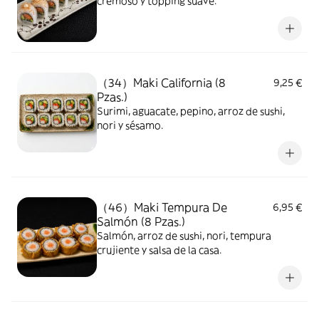
cremoso y topping suave.
（34）Maki California (8
9,25 €
Pzas.)
Surimi, aguacate, pepino, arroz de sushi,
nori y sésamo.
（46）Maki Tempura De
6,95 €
Salmón (8 Pzas.)
Salmón, arroz de sushi, nori, tempura
crujiente y salsa de la casa.