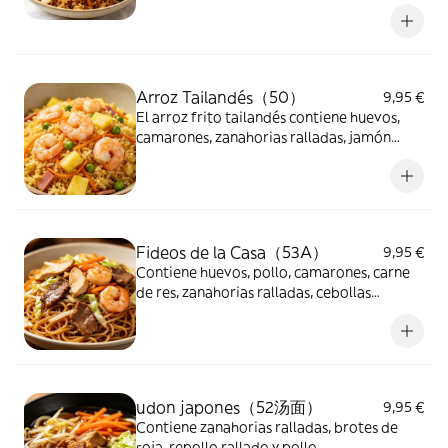
cebolla rallada y salsa de soja.
Arroz Tailandés（50）
9,95 €
El arroz frito tailandés contiene huevos,
camarones, zanahorias ralladas, jamón
desmenuzado, piña en cubos y guisantes
verdes.
Fideos de la Casa（53A）
9,95 €
Contiene huevos, pollo, camarones, carne
de res, zanahorias ralladas, cebollas
ralladas y repollo rallado.
udon japones（52汤面）
9,95 €
Contiene zanahorias ralladas, brotes de
soja, repollo rallado y pollo.