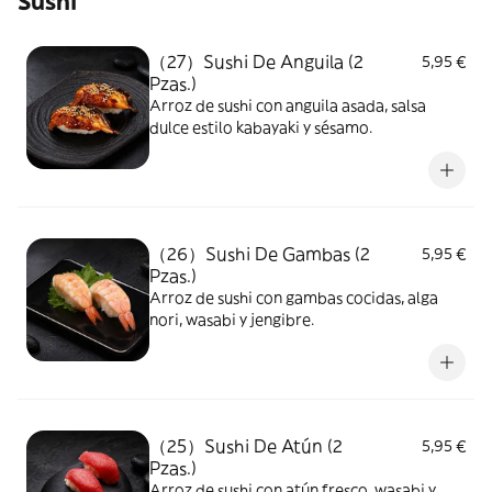
Sushi
（27）Sushi De Anguila (2
5,95 €
Pzas.)
Arroz de sushi con anguila asada, salsa
dulce estilo kabayaki y sésamo.
（26）Sushi De Gambas (2
5,95 €
Pzas.)
Arroz de sushi con gambas cocidas, alga
nori, wasabi y jengibre.
（25）Sushi De Atún (2
5,95 €
Pzas.)
Arroz de sushi con atún fresco, wasabi y