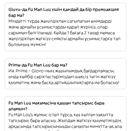
Glovo-да Fu Man Lou үшін қандай да бір промоакция
бар ма?
Міндетті түрде жеңілдікпен сатылатын өнімдерді
және арнайы ұсыныстарды қарап жүріңіз, олар
сарымен белгіленеді. Кейде 1 бағаға 2 тауар немесе
жеңілдікпен жеткізу сияқты арнайы ұсыныстарға тап
болуыңыз мүмкін!
Prime-да Fu Man Lou бар ма?
Иә. Prime – Glovo-ның жазылымдық бағдарламасы,
онда кейбір серіктестерімізден шексіз тегін жеткізу
қызметіне және басқа артықшылықтарға ие боласыз!
Fu Man Lou мекемесіне қашан тапсырыс бере
аламын?
Fu Man Lou’s жұмыс істеп тұрса, кез келген уақытта
тапсырыс бере аласыз. Жылдам жеткізу қызметіміздің
арқасында тапсырысыңызды санаулы минутта-ақ ала