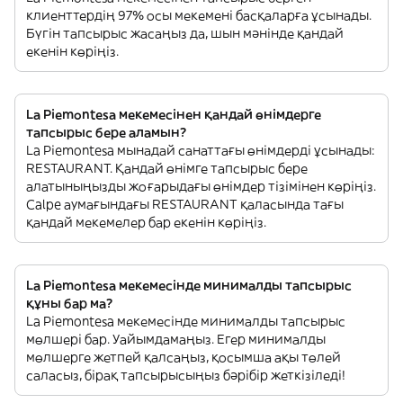
клиенттердің 97% осы мекемені басқаларға ұсынады.
Бүгін тапсырыс жасаңыз да, шын мәнінде қандай
екенін көріңіз.
La Piemontesa мекемесінен қандай өнімдерге
тапсырыс бере аламын?
La Piemontesa мынадай санаттағы өнімдерді ұсынады:
RESTAURANT. Қандай өнімге тапсырыс бере
алатыныңызды жоғарыдағы өнімдер тізімінен көріңіз.
Calpe аумағындағы RESTAURANT қаласында тағы
қандай мекемелер бар екенін көріңіз.
La Piemontesa мекемесінде минималды тапсырыс
құны бар ма?
La Piemontesa мекемесінде минималды тапсырыс
мөлшері бар. Уайымдамаңыз. Егер минималды
мөлшерге жетпей қалсаңыз, қосымша ақы төлей
саласыз, бірақ тапсырысыңыз бәрібір жеткізіледі!