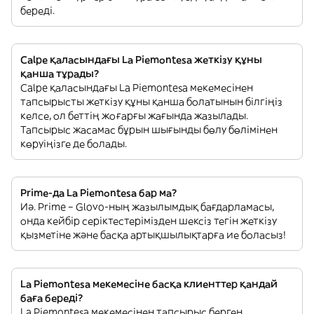
береді.
Calpe қаласындағы La Piemontesa жеткізу құны
қанша тұрады?
Calpe қаласындағы La Piemontesa мекемесінен
тапсырысты жеткізу құны қанша болатынын білгіңіз
келсе, ол беттің жоғарғы жағында жазылады.
Тапсырыс жасамас бұрын шығынды бөлу бөлімінен
көруіңізге де болады.
Prime-да La Piemontesa бар ма?
Иә. Prime – Glovo-ның жазылымдық бағдарламасы,
онда кейбір серіктестерімізден шексіз тегін жеткізу
қызметіне және басқа артықшылықтарға ие боласыз!
La Piemontesa мекемесіне басқа клиенттер қандай
баға береді?
La Piemontesa мекемесінен тапсырыс берген