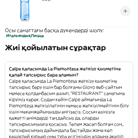
Осы санаттағы басқа дүкендерді шолу:
Итальяндық
Пицца
Жиі қойылатын сұрақтар
Calpe қаласында La Piemontesa жеткізу қызметіне
қалай тапсырыс бере аламын?
Calpe қаласында La Piemontesa жеткізу қызметіне
тапсырыс беру үшін бар болғаны Glovo веб-сайтын
немесе қолданбасын ашып, "RESTAURANT" санатына
кіруіңіз керек. Содан кейін Calpe аймағында La
Piemontesa жеткізілетінін немесе жеткізілмейтінін білу
үшін мекенжайыңызды енгізесіз. Сосын өзіңізге
қажетті өнімдерді таңдайсыз да, оларды
тапсырысыңызға қосасыз. Төлем жасап болған соң,
тапсырысыңыз дайындала бастайды және көп
кешікпей курьер оны тура есігіңіздің алдына әкеліп