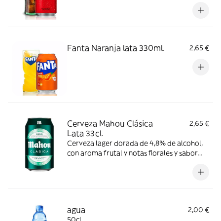
Fanta Naranja lata 330ml.
2,65 €
Cerveza Mahou Clásica
2,65 €
Lata 33cl.
Cerveza lager dorada de 4,8% de alcohol,
con aroma frutal y notas florales y sabor
suave y refrescante. Se recomienda
consumir entre 4º y 6º C.
agua
2,00 €
50cl