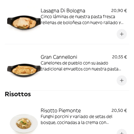
Lasagna Di Bologna
20,90 €
Cinco láminas de nuestra pasta fresca
rellenas de boloñesa con huevo rallado y
espinacas. Recubiertas con bechamel y
gratinadas con queso parmigiano
Gran Cannelloni
20,55 €
Canelones de pueblo con su asado
tradicional envueltos con nuestra pasta
fresca, gratinados con bechamel y queso
parmigiano
Risottos
Risotto Piemonte
20,50 €
Funghi porcini y variado de setas del
bosque, cocinadas a la crema con
parmigiano.