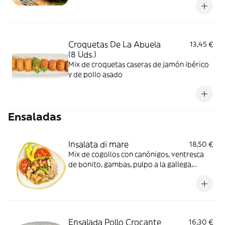
Croquetas De La Abuela
13,45 €
(8 Uds.)
Mix de croquetas caseras de jamón ibérico
y de pollo asado
Ensaladas
Insalata di mare
18,50 €
Mix de cogollos con canónigos, ventresca
de bonito, gambas, pulpo a la gallega,
aguacate y tomate aliñado.
Ensalada Pollo Crocante
16,30 €