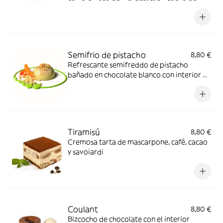
coco y perlas
Semifrio de pistacho
8,80 €
Refrescante semifreddo de pistacho
bañado en chocolate blanco con interior de
yougur mediterráneo y albaricoque
Tiramisú
8,80 €
Cremosa tarta de mascarpone, café, cacao
y savoiardi
Coulant
8,80 €
Bizcocho de chocolate con el interior