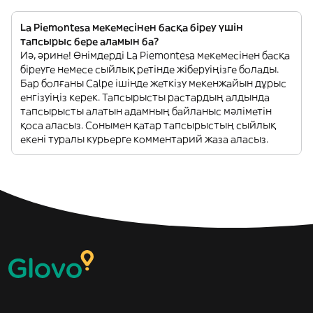
La Piemontesa мекемесінен басқа біреу үшін
тапсырыс бере аламын ба?
Иә, әрине! Өнімдерді La Piemontesa мекемесінен басқа
біреуге немесе сыйлық ретінде жіберуіңізге болады.
Бар болғаны Calpe ішінде жеткізу мекенжайын дұрыс
енгізуіңіз керек. Тапсырысты растардың алдында
тапсырысты алатын адамның байланыс мәліметін
қоса аласыз. Сонымен қатар тапсырыстың сыйлық
екені туралы курьерге комментарий жаза аласыз.