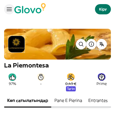
Кіру
La Piemontesa
-
97%
0,49 €
Prime
Тегін
Көп сатылатындар
Pane E Pierina
Entrantes