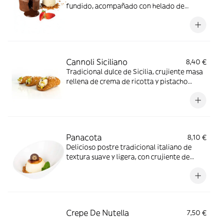
fundido, acompañado con helado de
vainilla y macadamia.
Cannoli Siciliano
8,40 €
Tradicional dulce de Sicilia, crujiente masa
rellena de crema de ricotta y pistacho
troceado, con una base de mermelada de
frutos del bosque
Panacota
8,10 €
Delicioso postre tradicional italiano de
textura suave y ligera, con crujiente de
galleta
Crepe De Nutella
7,50 €