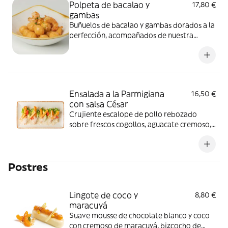
Polpeta de bacalao y
17,80 €
gambas
Buñuelos de bacalao y gambas dorados a la
perfección, acompañados de nuestra
cremosa salsa de ajitos.
Ensalada a la Parmigiana
16,50 €
con salsa César
Crujiente escalope de pollo rebozado
sobre frescos cogollos, aguacate cremoso,
focaccia recién horneada y generoso
Parmigiano rallado, acompañado de
nuestra selecta salsa César.
Postres
Lingote de coco y
8,80 €
maracuyá
Suave mousse de chocolate blanco y coco
con cremoso de maracuyá, bizcocho de