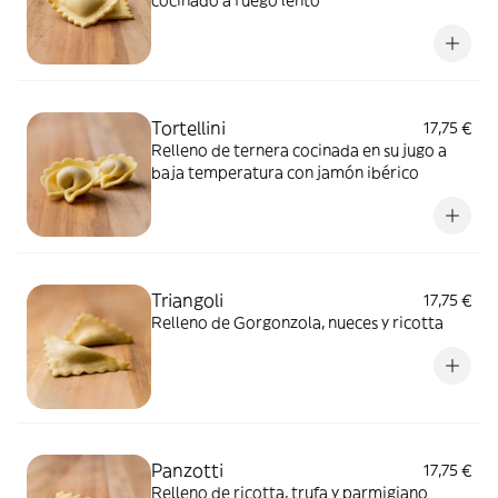
cocinado a fuego lento
Tortellini
17,75 €
Relleno de ternera cocinada en su jugo a
baja temperatura con jamón ibérico
Triangoli
17,75 €
Relleno de Gorgonzola, nueces y ricotta
Panzotti
17,75 €
Relleno de ricotta, trufa y parmigiano