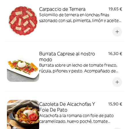
Carpaccio de Ternera
19,65 €
Solomillo de ternera en lonchas finas
sazonado con sal, pimienta, limón y aceite
de oliva virgen extra. Acompañado con
queso parmigiano D.O.P. de 24 meses de
curación
Burrata Caprese al nostro
16,30 €
modo
Burrata sobre un lecho de tomate fresco,
rúcula, piñones y pesto. Acompañado de
focaccia al olio.
Cazoleta De Alcachofas Y
15,90 €
Foie De Pato
Alcachofa a la romana con foie de pato
caramelizado, huevo poché, tomate
confitado y bacon crujiente