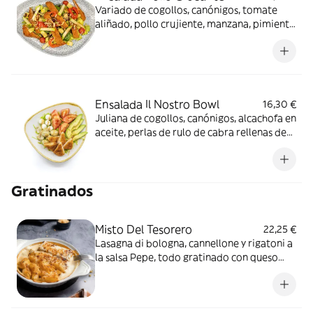
Variado de cogollos, canónigos, tomate
aliñado, pollo crujiente, manzana, pimiento
rojo asado, aguacate y perlas de rulo de
cabra rellenas de mango.
Ensalada Il Nostro Bowl
16,30 €
Juliana de cogollos, canónigos, alcachofa en
aceite, perlas de rulo de cabra rellenas de
mango, tomates aliñado, aguacate y pollo
crujiente, aliñado con salsa teriyaki
Gratinados
Misto Del Tesorero
22,25 €
Lasagna di bologna, cannellone y rigatoni a
la salsa Pepe, todo gratinado con queso
parmigiano