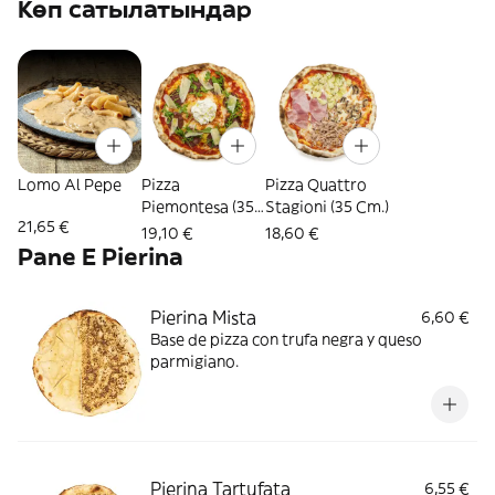
Көп сатылатындар
Lomo Al Pepe
Pizza
Pizza Quattro
Piemontesa (35
Stagioni (35 Cm.)
21,65 €
Cm.)
19,10 €
18,60 €
Pane E Pierina
Pierina Mista
6,60 €
Base de pizza con trufa negra y queso
parmigiano.
Pierina Tartufata
6,55 €