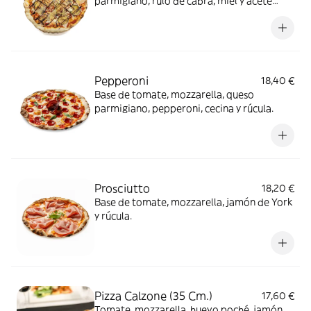
parmigiano, rulo de cabra, miel y acete
balsámico
Pepperoni
18,40 €
Base de tomate, mozzarella, queso
parmigiano, pepperoni, cecina y rúcula.
Prosciutto
18,20 €
Base de tomate, mozzarella, jamón de York
y rúcula.
Pizza Calzone (35 Cm.)
17,60 €
Tomate, mozzarella, huevo poché, jamón