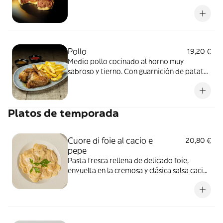
mozzarella y cebolla caramelizada. Con
guarnición de patatas fritas y salsa Mesone.
Pollo
19,20 €
Medio pollo cocinado al horno muy
sabroso y tierno. Con guarnición de patatas
fritas y salsa Mesone.
Platos de temporada
Cuore di foie al cacio e
20,80 €
pepe
Pasta fresca rellena de delicado foie,
envuelta en la cremosa y clásica salsa cacio
e pepe.