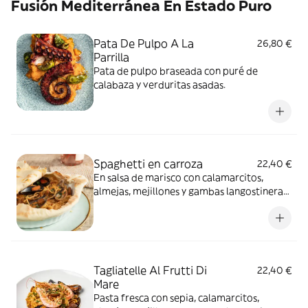
Fusión Mediterránea En Estado Puro
Pata De Pulpo A La
26,80 €
Parrilla
Pata de pulpo braseada con puré de
calabaza y verduritas asadas.
Spaghetti en carroza
22,40 €
En salsa de marisco con calamarcitos,
almejas, mejillones y gambas langostineras,
todo ello cubierto con una base de pizza y
dorado en el horno.
Tagliatelle Al Frutti Di
22,40 €
Mare
Pasta fresca con sepia, calamarcitos,