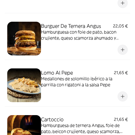
Burguer De Ternera Angus
22,05 €
Hamburguesa con foie de pato, bacon
crujiente, queso scamorza ahumado y
cebolla caramelizada, con guarnición de
patatas fritas y salsa Mesone.
Lomo Al Pepe
21,65 €
Medallones de solomillo ibérico a la
parrilla con rigatoni a la salsa Pepe
Cartoccio
21,65 €
Hamburguesa de ternera Angus, foie de
pato, beicon crujiente, queso scamorza,