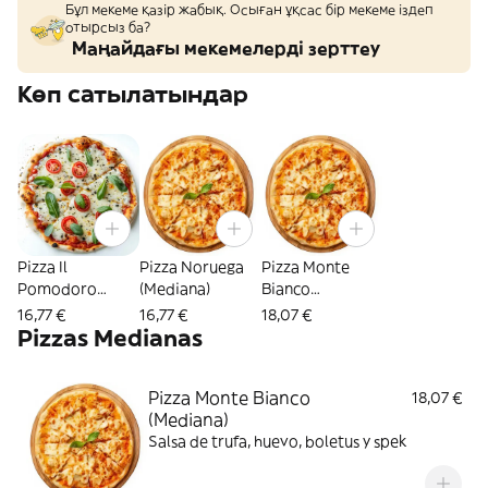
Бұл мекеме қазір жабық. Осыған ұқсас бір мекеме іздеп
отырсыз ба?
Маңайдағы мекемелерді зерттеу
Көп сатылатындар
Pizza Il
Pizza Noruega
Pizza Monte
Pomodoro
(Mediana)
Bianco
(Mediana)
(Mediana)
16,77 €
16,77 €
18,07 €
Pizzas Medianas
Pizza Monte Bianco
18,07 €
(Mediana)
Salsa de trufa, huevo, boletus y spek