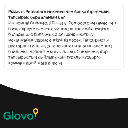
Pizzas el Pomodoro мекемесінен басқа біреу үшін
тапсырыс бере аламын ба?
Иә, әрине! Өнімдерді Pizzas el Pomodoro мекемесінен
басқа біреуге немесе сыйлық ретінде жіберуіңізге
болады. Бар болғаны Calpe ішінде жеткізу
мекенжайын дұрыс енгізуіңіз керек. Тапсырысты
растардың алдында тапсырысты алатын адамның
байланыс мәліметін қоса аласыз. Сонымен қатар
тапсырыстың сыйлық екені туралы курьерге
комментарий жаза аласыз.