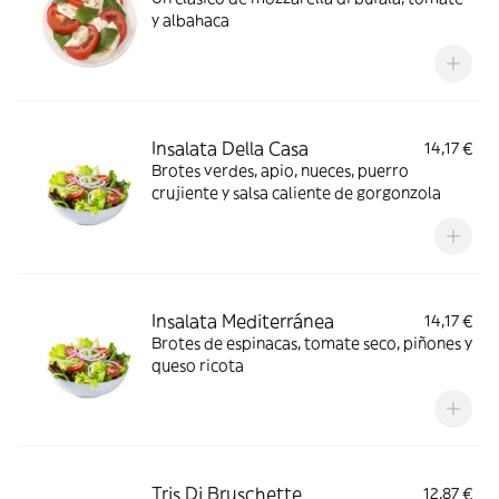
y albahaca
Insalata Della Casa
14,17 €
Brotes verdes, apio, nueces, puerro
crujiente y salsa caliente de gorgonzola
Insalata Mediterránea
14,17 €
Brotes de espinacas, tomate seco, piñones y
queso ricota
Tris Di Bruschette
12,87 €