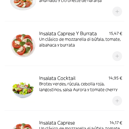
ahumado y citronette de naranja
Insalata Caprese Y Burrata
15,47 €
Un clásico de mozzarella di búfala, tomate,
albahaca y burrata
Insalata Cocktail
14,95 €
Brotes verdes, rúcula, cebolla roja,
langostinos, salsa Aurora y tomate cherry
Insalata Caprese
14,17 €
Un clásico de mozzarella di búfala, tomate