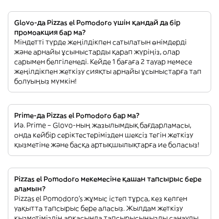
Glovo-да Pizzas el Pomodoro үшін қандай да бір
промоакция бар ма?
Міндетті түрде жеңілдікпен сатылатын өнімдерді
және арнайы ұсыныстарды қарап жүріңіз, олар
сарымен белгіленеді. Кейде 1 бағаға 2 тауар немесе
жеңілдікпен жеткізу сияқты арнайы ұсыныстарға тап
болуыңыз мүмкін!
Prime-да Pizzas el Pomodoro бар ма?
Иә. Prime – Glovo-ның жазылымдық бағдарламасы,
онда кейбір серіктестерімізден шексіз тегін жеткізу
қызметіне және басқа артықшылықтарға ие боласыз!
Pizzas el Pomodoro мекемесіне қашан тапсырыс бере
аламын?
Pizzas el Pomodoro’s жұмыс істеп тұрса, кез келген
уақытта тапсырыс бере аласыз. Жылдам жеткізу
қызметіміздің арқасында тапсырысыңызды санаулы