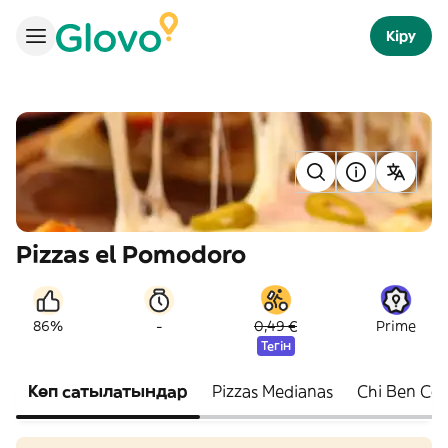
Кіру
Pizzas el Pomodoro
-
86%
0,49 €
Prime
Тегін
Көп сатылатындар
Pizzas Medianas
Chi Ben Com