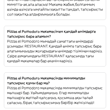
минутта-ақ ала аласыз! Мекеме жабық болғанның
өзінде өзіңізге ыңғайлы уақытты таңдап, тапсырысты
сол уақытқа алдыруыңызға болады.
Pizzas el Pomodoro мекемесінен қандай өнімдерге
тапсырыс бере аламын?
Pizzas el Pomodoro мынадай санаттағы өнімдерді
ұсынады: RESTAURANT. Қандай өнімге тапсырыс бере
алатыныңызды жоғарыдағы өнімдер тізімінен көріңіз.
Calpe аумағындағы RESTAURANT қаласында тағы
қандай мекемелер бар екенін көріңіз.
Pizzas el Pomodoro мекемесінде минималды
тапсырыс құны бар ма?
Pizzas el Pomodoro мекемесінде минималды тапсырыс
мөлшері бар. Уайымдамаңыз. Егер минималды
мөлшерге жетпей қалсаңыз, қосымша ақы төлей
саласыз, бірақ тапсырысыңыз бәрібір жеткізіледі!