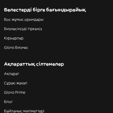
Белестерді бірге бағындырайық
Бос жұмыс орындары
Бизнесіңізді тіркеңіз
Курьерлер
Glovo Бизнес
Ақпараттық сілтемелер
Ақпарат
Сұрақ-жауап
Glovo Prime
Блог
Байланыс мәліметтері