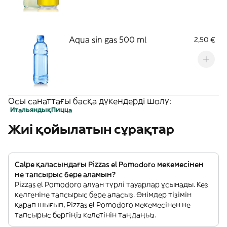
Aqua sin gas 500 ml
2,50 €
Осы санаттағы басқа дүкендерді шолу:
Итальяндық
Пицца
Жиі қойылатын сұрақтар
Calpe қаласындағы Pizzas el Pomodoro мекемесінен
не тапсырыс бере аламын?
Pizzas el Pomodoro алуан түрлі тауарлар ұсынады. Кез
келгеніне тапсырыс бере аласыз. Өнімдер тізімін
қарап шығып, Pizzas el Pomodoro мекемесінен не
тапсырыс бергіңіз келетінін таңдаңыз.