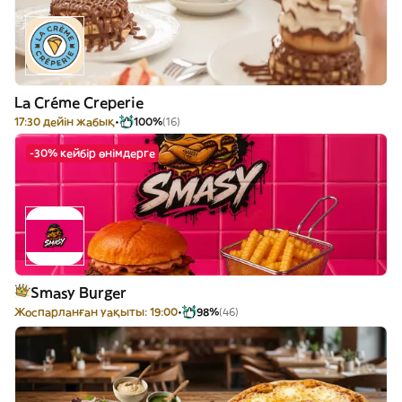
La Créme Creperie
17:30 дейін жабық
100%
(16)
-30% кейбір өнімдерге
Smasy Burger
Жоспарланған уақыты: 19:00
98%
(46)