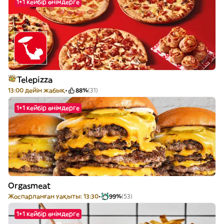
1+1 кейбір өнімдерге
Telepizza
13:00 дейін жабық
88%
(31)
1+1 кейбір өнімдерге
Orgasmeat
Жоспарланған уақыты: 13:30
99%
(53)
1+1 кейбір өнімдерге