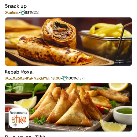
Snack up
Жабық
98%
(25)
Kebab Royal
Жоспарланған уақыты: 13:00
100%
(137)