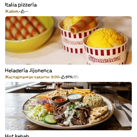
Italia pizzería
Жабық
--
Heladería Jijonenca
Жоспарланған уақыты: 9:00
91%
(81)
Hot kebab