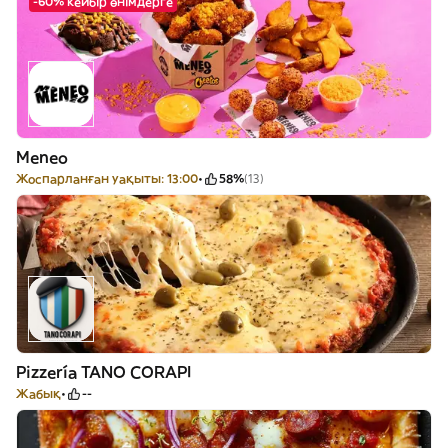
-60% кейбір өнімдерге
Meneo
Жоспарланған уақыты: 13:00
58%
(13)
Pizzería TANO CORAPI
Жабық
--