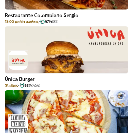
Restaurante Colombiano Sergio
13:00 дейін жабық
97%
(85)
Única Burger
Жабық
98%
(456)