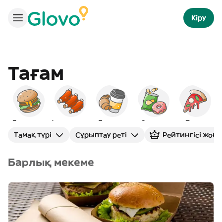
Кіру
Тағам
Бургерлер
Америкалық
Таңғы ас
Снэктер
Пицца
Тамақ түрі
Сұрыптау реті
Рейтингісі жоғ
Барлық мекеме