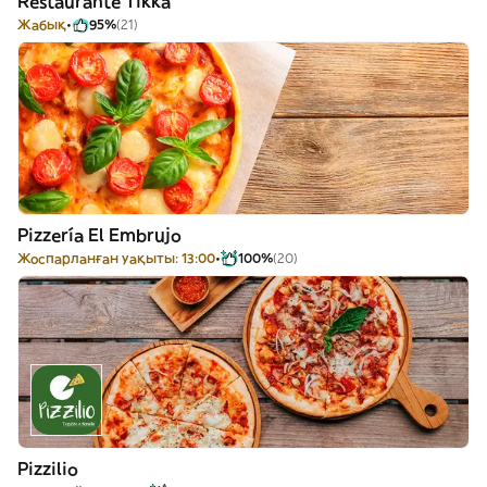
Restaurante Tikka
Жабық
95%
(21)
Pizzería El Embrujo
Жоспарланған уақыты: 13:00
100%
(20)
Pizzilio