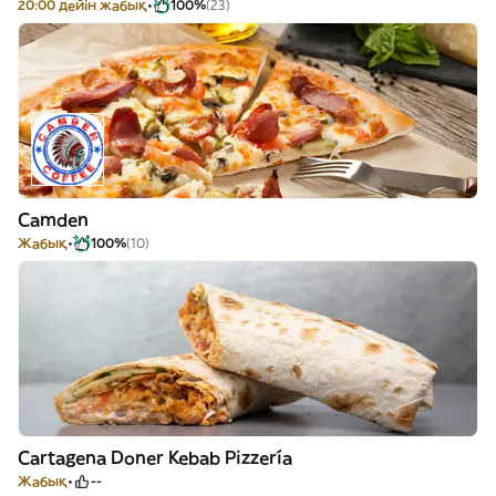
20:00 дейін жабық
100%
(23)
Camden
Жабық
100%
(10)
Cartagena Doner Kebab Pizzería
Жабық
--