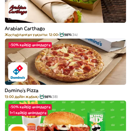
Arabian Carthago
Жоспарланған уақыты: 12:00
98%
(34)
-50% кейбір өнімдерге
Domino's Pizza
13:00 дейін жабық
98%
(38)
-50% кейбір өнімдерге
1+1 кейбір өнімдерге