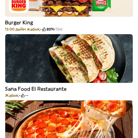
Burger King
13:00 дейін жабық
89%
(134)
Sana Food El Restaurante
Жабық
--