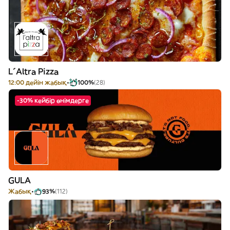
L´Altra Pizza
12:00 дейін жабық
100%
(28)
-30% кейбір өнімдерге
GULA
Жабық
93%
(112)