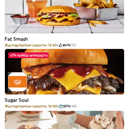
Fat Smash
Жоспарланған уақыты: 13:30
84%
(13)
-2% кейбір өнімдерге
Sugar Soul
Жоспарланған уақыты: 13:00
95%
(48)