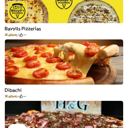
Bavylls Pizzerías
Жабық
--
Dibachi
Жабық
--