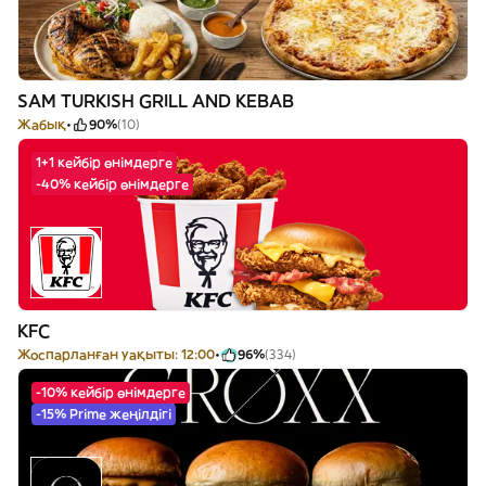
SAM TURKISH GRILL AND KEBAB
Жабық
90%
(10)
1+1 кейбір өнімдерге
-40% кейбір өнімдерге
KFC
Жоспарланған уақыты: 12:00
96%
(334)
-10% кейбір өнімдерге
-15% Prime жеңілдігі