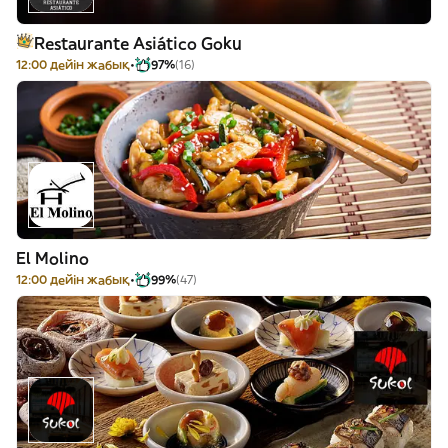
Restaurante Asiático Goku
12:00 дейін жабық
97%
(16)
El Molino
12:00 дейін жабық
99%
(47)