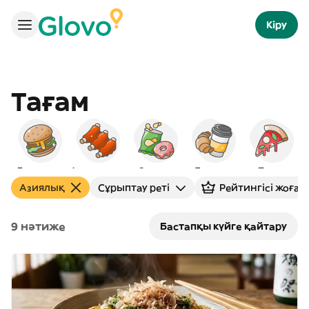
Кіру
Тағам
Бургерлер
Америкалық
Снэктер
Таңғы ас
Пицца
С
Азиялық
Сұрыптау реті
Рейтингісі жоғар
9 нәтиже
Бастапқы күйге қайтару