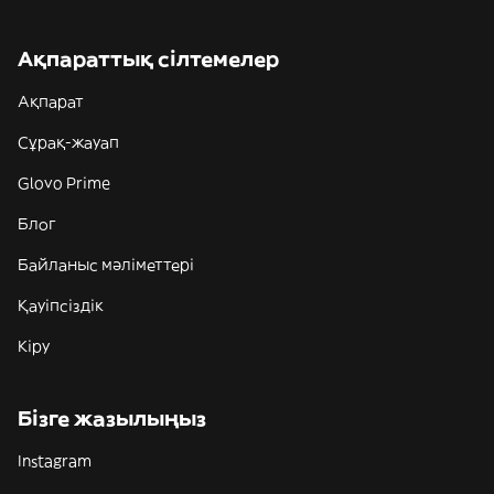
Ақпараттық сілтемелер
Ақпарат
Сұрақ-жауап
Glovo Prime
Блог
Байланыс мәліметтері
Қауіпсіздік
Кіру
Бізге жазылыңыз
Instagram