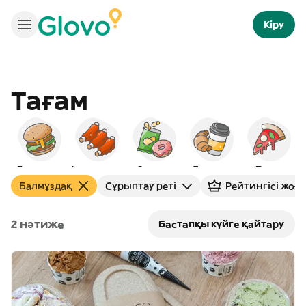
Кіру
Тағам
Бургерлер
Америкалық
Снэктер
Таңғы ас
Пицца
С
Балмұздақ
Сұрыптау реті
Рейтингісі жоғ
2 нәтиже
Бастапқы күйге қайтару