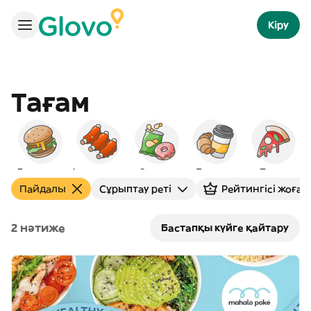
Кіру
Тағам
Бургерлер
Америкалық
Снэктер
Таңғы ас
Пицца
С
Пайдалы
Сұрыптау реті
Рейтингісі жоғар
2 нәтиже
Бастапқы күйге қайтару