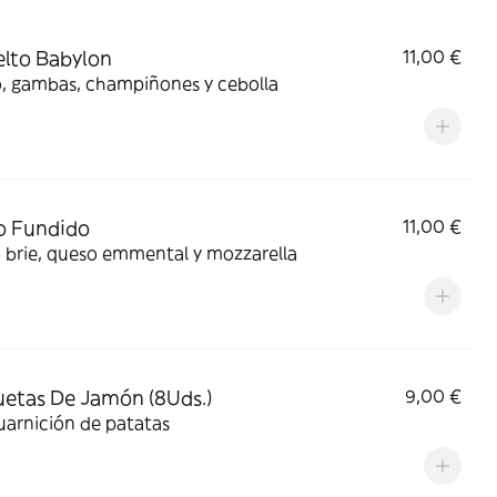
lto Babylon
11,00 €
, gambas, champiñones y cebolla
o Fundido
11,00 €
 brie, queso emmental y mozzarella
etas De Jamón (8Uds.)
9,00 €
uarnición de patatas