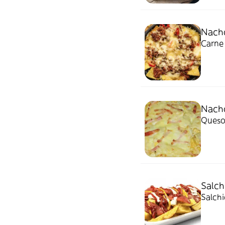
Nach
Carne 
Nach
Queso
Salch
Salchi