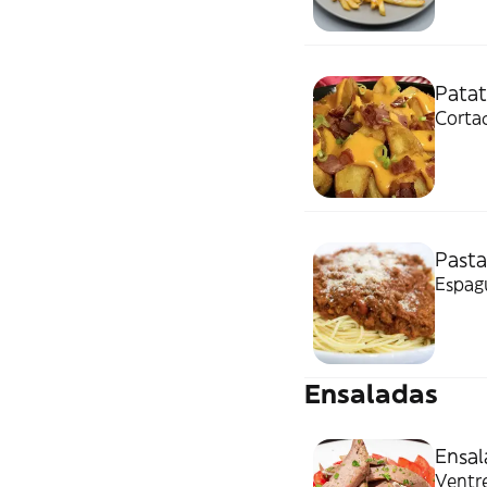
Patat
Corta
Pasta
Espag
Ensaladas
Ensal
Ventre