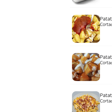
Patat
Corta
Patat
Corta
Patat
Corta