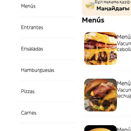
Бұл мекеме қазір
Menús
Маңайдағы 
Menús
Entrantes
Menú
Vacuno
Ensaladas
ceboll
mayone
Hamburguesas
Menú
Vacuno
Pizzas
lechug
Carnes
Menú