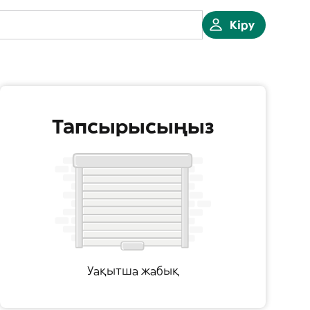
Кіру
Тапсырысыңыз
Уақытша жабық