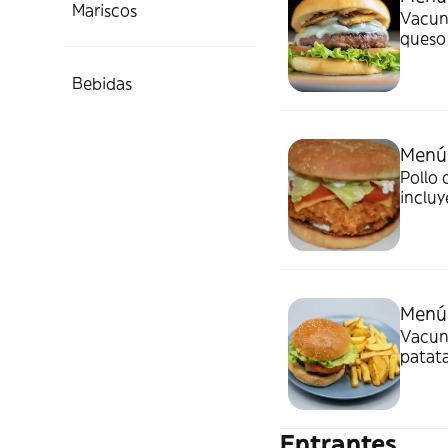
Mariscos
Vacuno
queso 
Bebidas
Menú 
Pollo 
incluy
Menú
Vacuno
patata
Entrantes