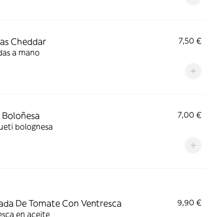
as Cheddar
7,50 €
das a mano
 Boloñesa
7,00 €
ueti bolognesa
ada De Tomate Con Ventresca
9,90 €
sca en aceite