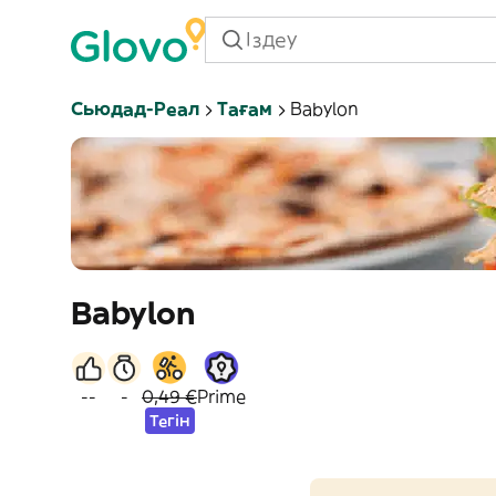
Сьюдад-Реал
Тағам
Babylon
Babylon
--
-
0,49 €
Prime
Тегін