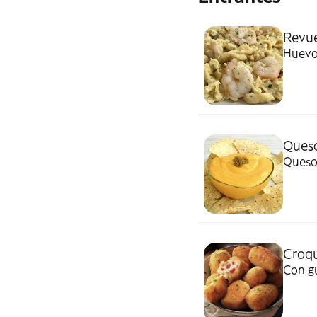
Revue
Huevo
Ques
Queso
Croqu
Con g