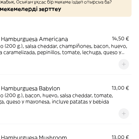
 жабық. Осыған ұқсас бір мекеме іздеп отырсыз ба?
мекемелерді зерттеу
 Hamburguesa Americana
14,50 €
 (200 g.), salsa cheddar, champiñones, bacon, huevo,
a caramelizada, pepinillos, tomate, lechuga, queso y
sa, incluye patatas y bebida
 Hamburguesa Babylon
13,00 €
 (200 g.), bacon, huevo, salsa cheddar, tomate,
a, queso y mayonesa, incluye patatas y bebida
 Hamburguesa Mushroom
13,00 €