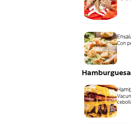
Ensal
Con po
Hamburguesa
Hamb
Vacuno
ceboll
mayo