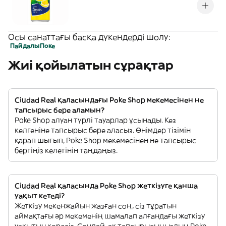
Осы санаттағы басқа дүкендерді шолу:
Пайдалы
Поке
Жиі қойылатын сұрақтар
Ciudad Real қаласындағы Poke Shop мекемесінен не
тапсырыс бере аламын?
Poke Shop алуан түрлі тауарлар ұсынады. Кез
келгеніне тапсырыс бере аласыз. Өнімдер тізімін
қарап шығып, Poke Shop мекемесінен не тапсырыс
бергіңіз келетінін таңдаңыз.
Ciudad Real қаласында Poke Shop жеткізуге қанша
уақыт кетеді?
Жеткізу мекенжайын жазған соң, сіз тұратын
аймақтағы әр мекеменің шамалап алғандағы жеткізу