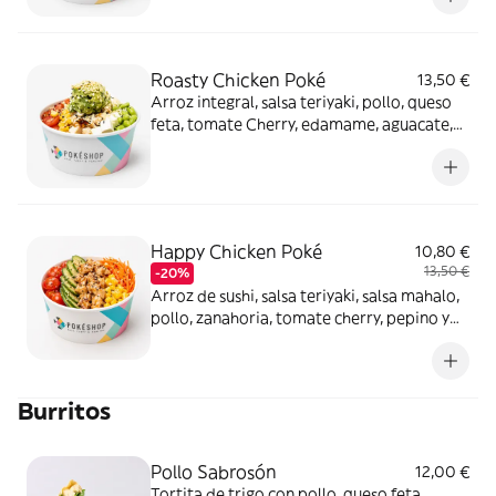
Roasty Chicken Poké
13,50 €
Arroz integral, salsa teriyaki, pollo, queso
feta, tomate Cherry, edamame, aguacate,
maíz, cacahuete y sésamo.
Happy Chicken Poké
10,80 €
13,50 €
-20%
Arroz de sushi, salsa teriyaki, salsa mahalo,
pollo, zanahoria, tomate cherry, pepino y
maíz.
Burritos
Pollo Sabrosón
12,00 €
Tortita de trigo con pollo, queso feta,