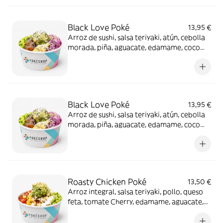
Black Love Poké
13,95 €
Arroz de sushi, salsa teriyaki, atún, cebolla
morada, piña, aguacate, edamame, coco
rallado y chía.
Black Love Poké
13,95 €
Arroz de sushi, salsa teriyaki, atún, cebolla
morada, piña, aguacate, edamame, coco
rallado y chía.
Roasty Chicken Poké
13,50 €
Arroz integral, salsa teriyaki, pollo, queso
feta, tomate Cherry, edamame, aguacate,
maíz, cacahuete y sésamo.