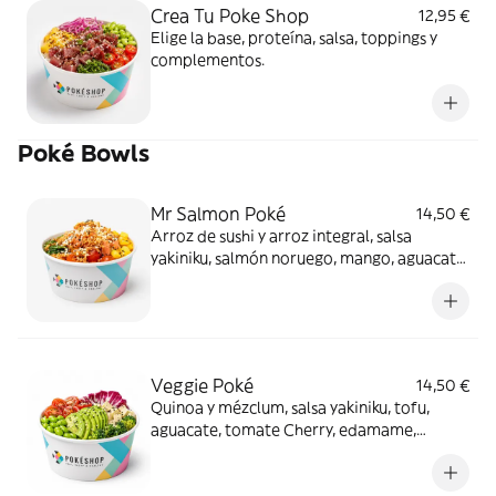
Crea Tu Poke Shop
12,95 €
Elige la base, proteína, salsa, toppings y
complementos.
Poké Bowls
Mr Salmon Poké
14,50 €
Arroz de sushi y arroz integral, salsa
yakiniku, salmón noruego, mango, aguacate,
wakame, tomate Cherry, sésamo, cebolla
crujiente y cacahuete.
Veggie Poké
14,50 €
Quinoa y mézclum, salsa yakiniku, tofu,
aguacate, tomate Cherry, edamame,
brócoli, sésamo, cacahuete y chía.