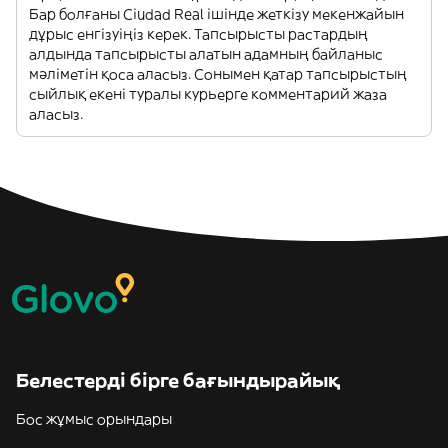
Бар болғаны Ciudad Real ішінде жеткізу мекенжайын
дұрыс енгізуіңіз керек. Тапсырысты растардың
алдында тапсырысты алатын адамның байланыс
мәліметін қоса аласыз. Сонымен қатар тапсырыстың
сыйлық екені туралы курьерге комментарий жаза
аласыз.
Белестерді бірге бағындырайық
Бос жұмыс орындары