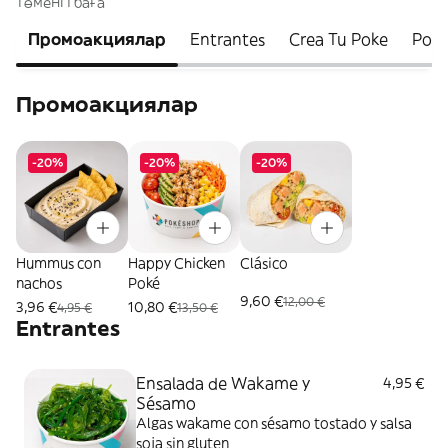
төменгі баға
Промоакциялар
Entrantes
Crea Tu Poke
Poké
Промоакциялар
-20%
-20%
-20%
Hummus con
Happy Chicken
Clásico
nachos
Poké
9,60 €
12,00 €
3,96 €
10,80 €
4,95 €
13,50 €
Entrantes
Ensalada de Wakame y
4,95 €
Sésamo
Algas wakame con sésamo tostado y salsa
soja sin gluten