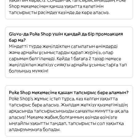
уақытын көресіз. Сондай-ақ тапсырысыңыздың Poke
Shop мекемесінен қанша уақытта келетінін
тапсырысты рәсімдеу кезінде де көре аласыз.
Glovo-да Poke Shop үшін қандай да бір промоакция
бар ма?
Міндетті түрде жеңілдікпен сатылатын өнімдерді
және арнайы ұсыныстарды қарап жүріңіз, олар
сарымен белгіленеді. Кейде 1 бағаға 2 тауар немесе
жеңілдікпен жеткізу сияқты арнайы ұсыныстарға тап
болуыңыз мүмкін!
Poke Shop мекемесіне қашан тапсырыс бере аламын?
Poke Shop’s жұмыс істеп тұрса, кез келген уақытта
тапсырыс бере аласыз. Жылдам жеткізу қызметіміздің
арқасында тапсырысыңызды санаулы минутта-ақ ала
аласыз! Мекеме жабық болғанның өзінде өзіңізге
ыңғайлы уақытты таңдап, тапсырысты сол уақытқа
алдыруыңызға болады.