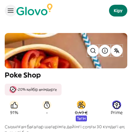
Кіру
Poke Shop
-20% кейбір өнімдерге
-
91%
0,49 €
Prime
Тегін
Сызылған бағалар шегерімге дейінгі соңғы 30 күндегі ең