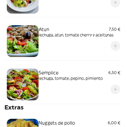
Atun
7,50 €
lechuga, atun, tomate cherry y aceitunas
Semplice
6,50 €
lechuga, tomate, pepino, pimiento
Extras
Nuggets de pollo
6,00 €