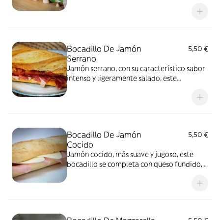
mayonesa, la frescura del tomate y una
mezcla de hojas verdes para la ensalada. Es
una opción equilibrada y llena de sabor
Bocadillo De Jamón
5,50 €
Serrano
Jamón serrano, con su característico sabor
intenso y ligeramente salado, este
bocadillo se completa con queso fundido,
rodajas de tomate fresco y crujiente
lechuga. Es un clásico que nunca falla
Bocadillo De Jamón
5,50 €
Cocido
Jamón cocido, más suave y jugoso, este
bocadillo se completa con queso fundido,
rodajas de tomate fresco y crujiente
lechuga. Es un clásico que nunca falla