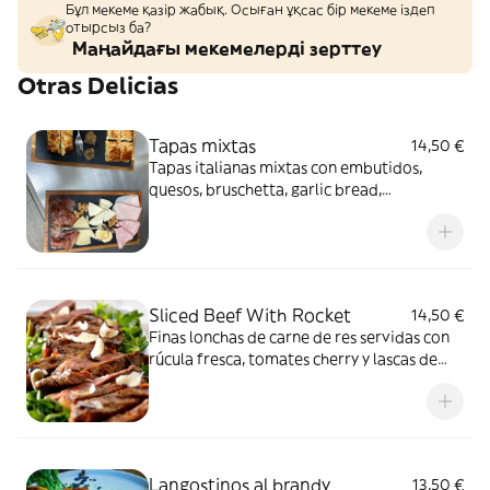
Бұл мекеме қазір жабық. Осыған ұқсас бір мекеме іздеп
отырсыз ба?
Маңайдағы мекемелерді зерттеу
Otras Delicias
Tapas mixtas
14,50 €
Tapas italianas mixtas con embutidos,
quesos, bruschetta, garlic bread,
albondigas, verduras y otras especialidades
calientes
Sliced Beef With Rocket
14,50 €
Finas lonchas de carne de res servidas con
rúcula fresca, tomates cherry y lascas de
queso grana padano, un queso italiano
duro y granulado
Langostinos al brandy
13,50 €