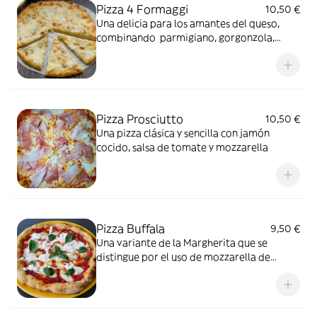
Pizza 4 Formaggi
10,50 €
Una delicia para los amantes del queso,
combinando parmigiano, gorgonzola,
edamer, emmenthal y mozzarella sobre
salsa de tomate
Pizza Prosciutto
10,50 €
Una pizza clásica y sencilla con jamón
cocido, salsa de tomate y mozzarella
Pizza Buffala
9,50 €
Una variante de la Margherita que se
distingue por el uso de mozzarella de
búfala, ofreciendo un sabor más rico y
cremoso