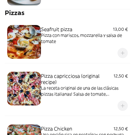
Pizzas
Seafruit pizza
13,00 €
Pizza con mariscos, mozzarella y salsa de
tomate
Pizza capricciosa (original
12,50 €
recipe)
La receta original de una de las clásicas
pizzas italianas! Salsa de tomate,
mozzarella, jamón cocido, aceitunas,
champiñones y alcachofas.
Pizza Chicken
12,50 €
Una opción rica en proteínas con pechuga