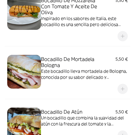
Bocadillo De Mozzarella
5,50 €
Con Tomate Y Aceite De
Oliva
Inspirado en los sabores de Italia, este
bocadillo es una sencilla pero deliciosa
combinación de mozzarella
suave, tomate jugoso, un toque de aceite
de oliva virgen extra y albahaca fresca. Es
ligero, fresco y perfecto para los amantes
del queso.
Bocadillo De Mortadela
5,50 €
Bologna
Este bocadillo lleva mortadela de Bologna,
conocida por su sabor delicado y
ligeramente especiado, acompañada de
queso y tomate. Es una opción ideal para
quienes buscan un sabor tradicional con un
toque gourmet
Bocadillo De Atún
5,50 €
Un bocadillo que combina la suavidad del
atún con la frescura del tomate y la
lechuga, todo unido por la cremosidad de