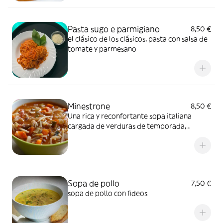
Pasta sugo e parmigiano
8,50 €
el clásico de los clásicos, pasta con salsa de
tomate y parmesano
Minestrone
8,50 €
Una rica y reconfortante sopa italiana
cargada de verduras de temporada,
hierbas aromáticas y, a menudo, pasta o
arroz. Es un plato nutritivo y lleno de sabor,
perfecto para cualquier época del año
Sopa de pollo
7,50 €
sopa de pollo con fideos