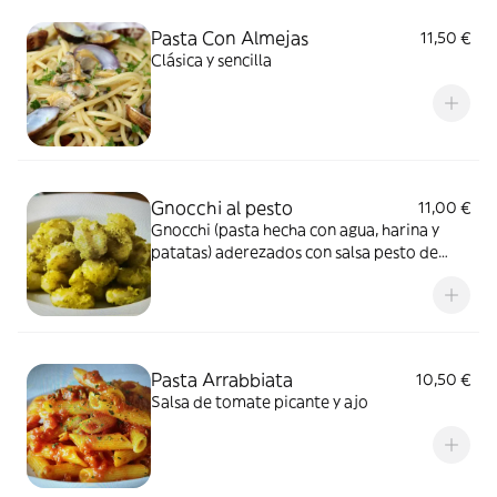
Pasta Con Almejas
11,50 €
Clásica y sencilla
Gnocchi al pesto
11,00 €
Gnocchi (pasta hecha con agua, harina y
patatas) aderezados con salsa pesto de
Liguria (elaborada con albahaca,
parmesano y piñones)
Pasta Arrabbiata
10,50 €
Salsa de tomate picante y ajo