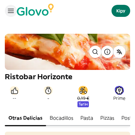
Кіру
Ristobar Horizonte
-
--
0,19 €
Prime
Тегін
Otras Delicias
Bocadillos
Pasta
Pizzas
Postr