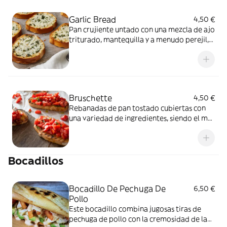
Garlic Bread
4,50 €
Pan crujiente untado con una mezcla de ajo
triturado, mantequilla y a menudo perejil,
horneado o asado hasta que esté dorado y
aromático. Es un acompañamiento popular
en la cocina italiana. 6 piezas
Bruschette
4,50 €
Rebanadas de pan tostado cubiertas con
una variedad de ingredientes, siendo el más
clásico tomate fresco, ajo, albahaca y
aceite de oliva. Es un aperitivo sencillo
pero delicioso, perfecto para comenzar
Bocadillos
una comida italiana. 6 piezas
Bocadillo De Pechuga De
6,50 €
Pollo
Este bocadillo combina jugosas tiras de
pechuga de pollo con la cremosidad de la