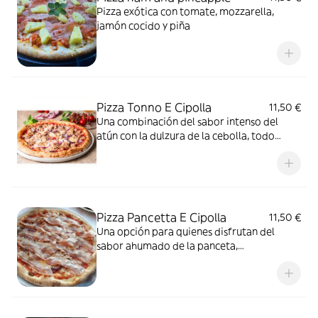
Pizza exótica con tomate, mozzarella,
jamón cocido y piña
Pizza Tonno E Cipolla
11,50 €
Una combinación del sabor intenso del
atún con la dulzura de la cebolla, todo
sobre salsa de tomate y mozzarella
Pizza Pancetta E Cipolla
11,50 €
Una opción para quienes disfrutan del
sabor ahumado de la panceta,
acompañado de cebolla, salsa de tomate y
mozzarella