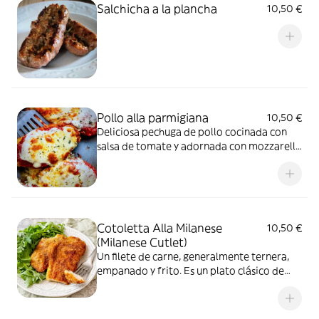
Salchicha a la plancha
10,50 €
Pollo alla parmigiana
10,50 €
Deliciosa pechuga de pollo cocinada con
salsa de tomate y adornada con mozzarella
y parmesano
Cotoletta Alla Milanese
10,50 €
(Milanese Cutlet)
Un filete de carne, generalmente ternera,
empanado y frito. Es un plato clásico de
Milán, similar a la schnitzel vienesa pero
con sus propias particularidades
regionales. Servido con papas fritas.