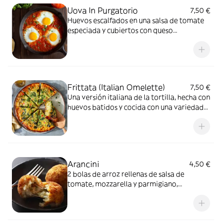
Uova In Purgatorio
7,50 €
Huevos escalfados en una salsa de tomate
especiada y cubiertos con queso
Parmigiano. Es un plato reconfortante y
sabroso, a menudo servido para el
desayuno o el brunch
Frittata (Italian Omelette)
7,50 €
Una versión italiana de la tortilla, hecha con
huevos batidos y cocida con una variedad
de ingredientes como verduras, quesos y
carnes, todo mezclado antes de cocinar
Arancini
4,50 €
2 bolas de arroz rellenas de salsa de
tomate, mozzarella y parmigiano,
empanadas y fritas hasta dorar. Son un
aperitivo popular en la cocina italiana,
crujientes por fuera y suaves por dentro