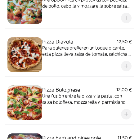
de pollo, cebolla y mozzarella sobre salsa
de tomate
Pizza Diavola
12,50 €
Para quienes prefieren un toque picante,
esta pizza lleva salsa de tomate, salchicha,
cebolla, aceitunas negras y mozzarella
Pizza Bolognese
12,00 €
Una fusión entre la pizza y la pasta, con
salsa boloñesa, mozzarella y parmigiano
Pizza ham and pineapple
11,50 €