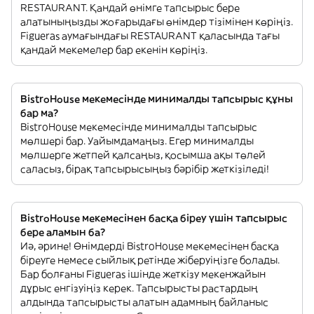
RESTAURANT. Қандай өнімге тапсырыс бере
алатыныңызды жоғарыдағы өнімдер тізімінен көріңіз.
Figueras аумағындағы RESTAURANT қаласында тағы
қандай мекемелер бар екенін көріңіз.
BistroHouse мекемесінде минималды тапсырыс құны
бар ма?
BistroHouse мекемесінде минималды тапсырыс
мөлшері бар. Уайымдамаңыз. Егер минималды
мөлшерге жетпей қалсаңыз, қосымша ақы төлей
саласыз, бірақ тапсырысыңыз бәрібір жеткізіледі!
BistroHouse мекемесінен басқа біреу үшін тапсырыс
бере аламын ба?
Иә, әрине! Өнімдерді BistroHouse мекемесінен басқа
біреуге немесе сыйлық ретінде жіберуіңізге болады.
Бар болғаны Figueras ішінде жеткізу мекенжайын
дұрыс енгізуіңіз керек. Тапсырысты растардың
алдында тапсырысты алатын адамның байланыс