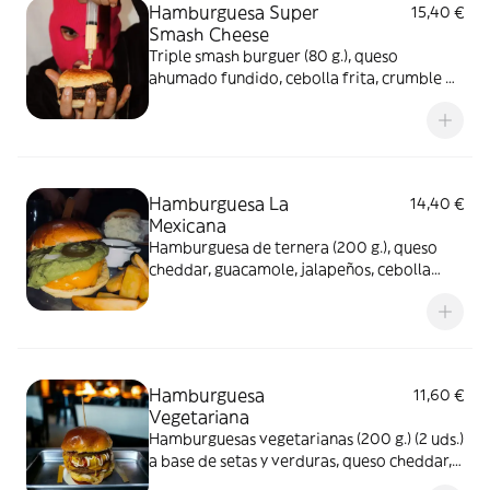
Hamburguesa Super
15,40 €
Smash Cheese
Triple smash burguer (80 g.), queso
ahumado fundido, cebolla frita, crumble de
bacon, salsa cheese de la casa y
acompañada de patatas fritas
Hamburguesa La
14,40 €
Mexicana
Hamburguesa de ternera (200 g.), queso
cheddar, guacamole, jalapeños, cebolla
morada cruda, salsa picante de la casa y
acompañada de patatas fritas
Hamburguesa
11,60 €
Vegetariana
Hamburguesas vegetarianas (200 g.) (2 uds.)
a base de setas y verduras, queso cheddar,
lechuga, tomate, pepinillo y acompañada