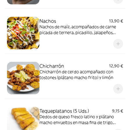
Nachos
13,90 €
Nachos de maíz, acompañados de carne
picada de ternera, picadillo, jalapeños,
frijoles, guacamole, nata fresca y bañados
en queso fundido
Chicharrón
12,90 €
Chicharrón de cerdo acompañado con
tostones (plátano macho frito) y limón
Tequeplatanos (5 Uds.)
9,15 €
Dedos de queso fresco latino y plátano
macho envueltos en masa fina de trigo,
acompañados con nata fresca