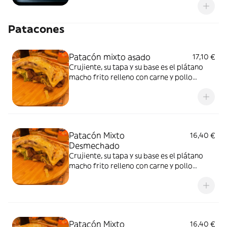
de patatas fritas
Patacones
Patacón mixto asado
17,10 €
Crujiente, su tapa y su base es el plátano
macho frito relleno con carne y pollo
asado, lechuga, pico de gallo, jamón dulce y
queso de mano con nuestra salsa tártara
Patacón Mixto
16,40 €
Desmechado
Crujiente, su tapa y su base es el plátano
macho frito relleno con carne y pollo
desmechado, lechuga, pico de gallo, jamón
dulce y queso de mano con nuestra salsa
tártara
Patacón Mixto
16,40 €