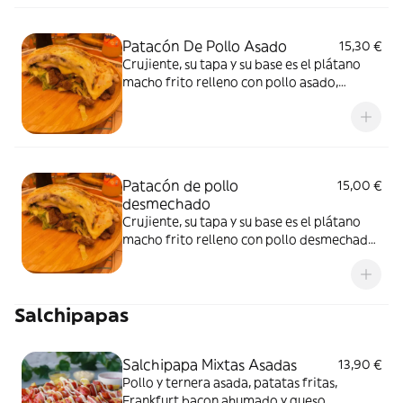
Patacón De Pollo Asado
15,30 €
Crujiente, su tapa y su base es el plátano
macho frito relleno con pollo asado,
lechuga, pico de gallo, jamón dulce y queso
de mano con nuestra salsa tártara
Patacón de pollo
15,00 €
desmechado
Crujiente, su tapa y su base es el plátano
macho frito relleno con pollo desmechado,
lechuga, pico de gallo, jamón dulce y queso
de mano con nuestra salsa tártara
Salchipapas
Salchipapa Mixtas Asadas
13,90 €
Pollo y ternera asada, patatas fritas,
Frankfurt bacon ahumado y queso