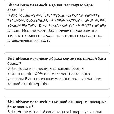
BistroHouse мекемесіне қашан тапсырыс бере
аламын?
BistroHouse’s жұмыс істеп тұрса, кез келген уақытта
тапсырыс бере аласыз. Жылдам жеткізу қызметіміздің
арқасында тапсырысыңызды санаулы минутта-ақ ала
аласыз! Мекеме жабық болғанның өзінде өзіңізге
ыңғайлы уақытты таңдап, тапсырысты сол уақытқа
алдыруыңызға болады.
BistroHouse мекемесіне басқа клиенттер қандай баға
береді?
BistroHouse мекемесінен тапсырыс берген
клиенттердің 100% осы мекемені басқаларға
ұсынады. Бүгін тапсырыс жасаңыз да, шын мәнінде
қандай екенін көріңіз.
BistroHouse мекемесінен қандай өнімдерге тапсырыс
бере аламын?
BistroHouse мынадай санаттағы өнімдерді ұсынады: