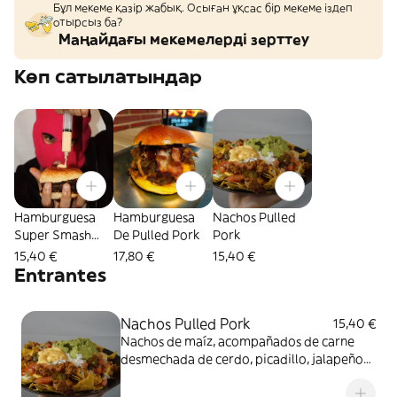
Бұл мекеме қазір жабық. Осыған ұқсас бір мекеме іздеп
отырсыз ба?
Маңайдағы мекемелерді зерттеу
Көп сатылатындар
Hamburguesa
Hamburguesa
Nachos Pulled
Super Smash
De Pulled Pork
Pork
Cheese
15,40 €
17,80 €
15,40 €
Entrantes
Nachos Pulled Pork
15,40 €
Nachos de maíz, acompañados de carne
desmechada de cerdo, picadillo, jalapeños,
frijoles, guacamole, nata fresca y bañados
en queso fundido