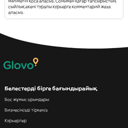
мәліметін қоса аласыз. Сонымен қатар тапсырыстың
сыйлық екені туралы курьерге комментарий жаза
аласыз.
Белестерді бірге бағындырайық
Бос жұмыс орындары
Бизнесіңізді тіркеңіз
Курьерлер