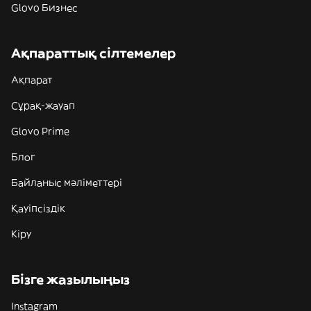
Glovo Бизнес
Ақпараттық сілтемелер
Ақпарат
Сұрақ-жауап
Glovo Prime
Блог
Байланыс мәліметтері
Қауіпсіздік
Кіру
Бізге жазылыңыз
Instagram