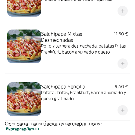
gratinado
Salchipapa Mixtas
11,60 €
Desmechadas
Pollo y ternera desmechada, patatas fritas,
Frankfurt, bacon ahumado y queso
gratinado
Salchipapa Sencilla
9,40 €
Patatas fritas, Frankfurt, bacon ahumado y
queso gratinado
Осы санаттағы басқа дүкендерді шолу:
Бургерлер
Латын