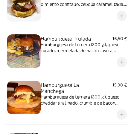
pimiento confitado, cebolla caramelizada,
queso de oveja ahumado, queso brie, salsa
trufada, bacon
Hamburguesa Trufada
16,50 €
Hamburguesa de ternera (200 g.), queso
curado, mermelada de bacon casera,
cebolla crujiente, salsa mayo trufada de la
casa y acompañada de patatas fritas
Hamburguesa La
15,90 €
Manchega
Hamburguesa de ternera (200 g.), queso
cheddar gratinado, crumble de bacon,
queso manchego fundido, pepinillo, salsa
mostaza miel trufada de la casa y
acompañada de patatas fritas