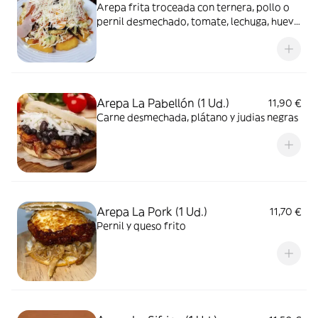
Arepa frita troceada con ternera, pollo o
pernil desmechado, tomate, lechuga, huevo
duro y queso de mano por encima
Arepa La Pabellón (1 Ud.)
11,90 €
Carne desmechada, plátano y judias negras
Arepa La Pork (1 Ud.)
11,70 €
Pernil y queso frito