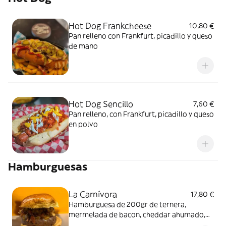
Hot Dog Frankcheese
10,80 €
Pan relleno con Frankfurt, picadillo y queso
de mano
Hot Dog Sencillo
7,60 €
Pan relleno, con Frankfurt, picadillo y queso
en polvo
Hamburguesas
La Carnívora
17,80 €
Hamburguesa de 200gr de ternera,
mermelada de bacon, cheddar ahumado,
salsa mil islas, pulled pork hecho a baja