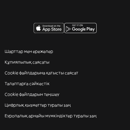
Шарттар мен ережелер
Құпиялылық саясаты
Cookie файлдарына қатысты саясат
Талаптарға сәйкестік
Cookie файлдарын теңшеу
Цифрлық қызметтер туралы заң
Еуропалық арнайы мүмкіндіктер туралы заң