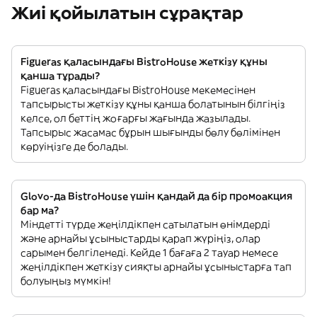
Жиі қойылатын сұрақтар
Figueras қаласындағы BistroHouse жеткізу құны
қанша тұрады?
Figueras қаласындағы BistroHouse мекемесінен
тапсырысты жеткізу құны қанша болатынын білгіңіз
келсе, ол беттің жоғарғы жағында жазылады.
Тапсырыс жасамас бұрын шығынды бөлу бөлімінен
көруіңізге де болады.
Glovo-да BistroHouse үшін қандай да бір промоакция
бар ма?
Міндетті түрде жеңілдікпен сатылатын өнімдерді
және арнайы ұсыныстарды қарап жүріңіз, олар
сарымен белгіленеді. Кейде 1 бағаға 2 тауар немесе
жеңілдікпен жеткізу сияқты арнайы ұсыныстарға тап
болуыңыз мүмкін!