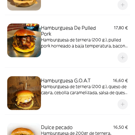
cocción
Hamburguesa De Pulled
17,80 €
Pork
Hamburguesa de ternera (200 g.), pulled
pork horneado a baja temperatura, bacon
tostado, cebolla caramelizada, cheddar,
salsa smoky BBQ y acompañada de patatas
fritas
Hamburguesa G.O.A.T
16,60 €
Hamburguesa de ternera (200 g.), queso de
cabra, cebolla caramelizada, salsa de queso
y acompañada de patatas fritas
Dulce pecado
16,50 €
Hamburguesa de 200gr de ternera,