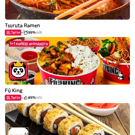
Tsuruta Ramen
Тегін
99%
(49)
1+1 кейбір өнімдерге
Fú King
Тегін
89%
(45)