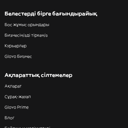
Белестерді бірге бағындырайық
Бос жұмыс орындары
Бизнесіңізді тіркеңіз
Курьерлер
Glovo Бизнес
Ақпараттық сілтемелер
Ақпарат
Сұрақ-жауап
Glovo Prime
Блог