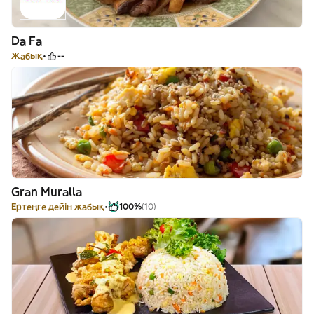
Da Fa
Жабық
--
Gran Muralla
Ертеңге дейін жабық
100%
(10)