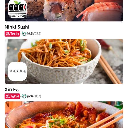
Ninki Sushi
Тегін
98%
(231)
Xin Fa
Тегін
97%
(107)