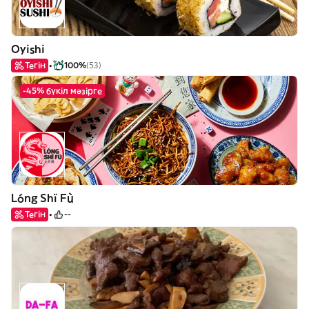
Oyishi
Тегін
100%
(53)
-45% бүкіл мәзірге
Lóng Shï Fù
Тегін
--