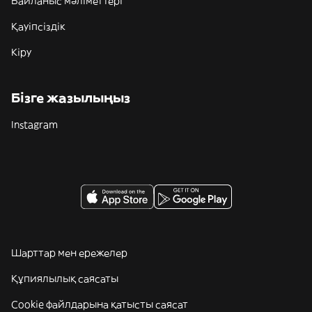
Байланыс мәліметтері
Қауіпсіздік
Кіру
Бізге жазылыңыз
Instagram
Шарттар мен ережелер
Құпиялылық саясаты
Cookie файлдарына қатысты саясат