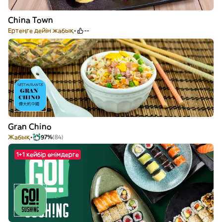
China Town
Ертеңге дейін жабық
--
Gran Chino
Жабық
97%
(84)
1+1 кейбір өнімдерге