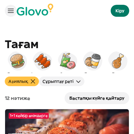
Кіру
Тағам
Бургерлер
Америкалық
Снэктер
Таңғы ас
Тауық
Азиялық
Сұрыптау реті
12 нәтиже
Бастапқы күйге қайтару
1+1 кейбір өнімдерге