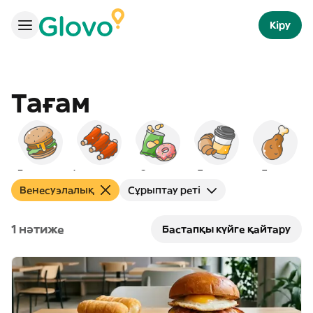
Кіру
Тағам
Бургерлер
Америкалық
Снэктер
Таңғы ас
Тауық
Венесуэлалық
Сұрыптау реті
1 нәтиже
Бастапқы күйге қайтару