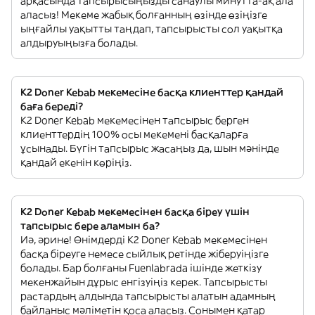
арқасында тапсырысыңызды санаулы минутта-ақ ала
аласыз! Мекеме жабық болғанның өзінде өзіңізге
ыңғайлы уақытты таңдап, тапсырысты сол уақытқа
алдыруыңызға болады.
K2 Doner Kebab мекемесіне басқа клиенттер қандай
баға береді?
K2 Doner Kebab мекемесінен тапсырыс берген
клиенттердің 100% осы мекемені басқаларға
ұсынады. Бүгін тапсырыс жасаңыз да, шын мәнінде
қандай екенін көріңіз.
K2 Doner Kebab мекемесінен басқа біреу үшін
тапсырыс бере аламын ба?
Иә, әрине! Өнімдерді K2 Doner Kebab мекемесінен
басқа біреуге немесе сыйлық ретінде жіберуіңізге
болады. Бар болғаны Fuenlabrada ішінде жеткізу
мекенжайын дұрыс енгізуіңіз керек. Тапсырысты
растардың алдында тапсырысты алатын адамның
байланыс мәліметін қоса аласыз. Сонымен қатар