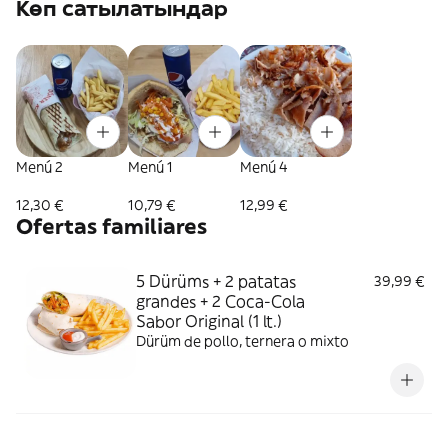
Көп сатылатындар
Menú 2
Menú 1
Menú 4
12,30 €
10,79 €
12,99 €
Ofertas familiares
5 Dürüms + 2 patatas
39,99 €
grandes + 2 Coca-Cola
Sabor Original (1 lt.)
Dürüm de pollo, ternera o mixto