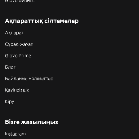
Glovo Бизнес
Ақпараттық сілтемелер
Ақпарат
Сұрақ-жауап
Glovo Prime
Блог
Байланыс мәліметтері
Қауіпсіздік
Кіру
Бізге жазылыңыз
Instagram