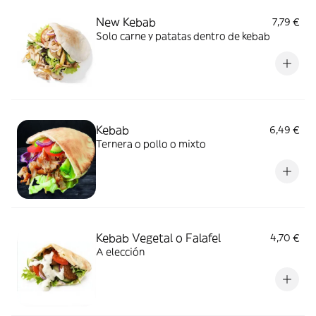
New Kebab
7,79 €
Solo carne y patatas dentro de kebab
Kebab
6,49 €
Ternera o pollo o mixto
Kebab Vegetal o Falafel
4,70 €
A elección