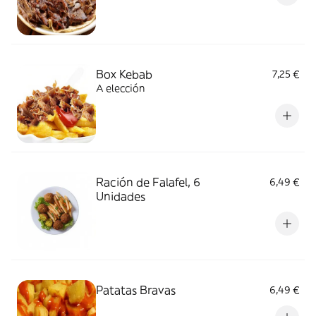
Box Kebab
7,25 €
A elección
Ración de Falafel, 6
6,49 €
Unidades
Patatas Bravas
6,49 €