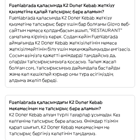
Fuenlabrada қаласында K2 Doner Kebab жеткізу
қызметіне қалай тапсырыс бере аламын?
Fuenlabrada қаласында K2 Doner Kebab жеткізу
қызметіне тапсырыс беру үшін бар болғаны Glovo веб-
сайтын немесе қолданбасын ашып, "RESTAURANT"
санатына кіруіңіз керек. Содан кейін Fuenlabrada
аймағында K2 Doner Kebab жеткізілетінін немесе
жеткізілмейтінін білу үшін мекенжайыңызды енгізесіз.
Сосын өзіңізге қажетті өнімдерді таңдайсыз да,
оларды тапсырысыңызға қосасыз. Төлем жасап
болған соң, тапсырысыңыз дайындала бастайды
және көп кешікпей курьер оны тура есігіңіздің
алдына әкеліп береді.
Fuenlabrada қаласындағы K2 Doner Kebab
мекемесінен не тапсырыс бере аламын?
K2 Doner Kebab алуан түрлі тауарлар ұсынады. Кез
келгеніне тапсырыс бере аласыз. Өнімдер тізімін
қарап шығып, K2 Doner Kebab мекемесінен не
тапсырыс бергіңіз келетінін таңдаңыз.