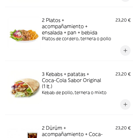
2 Platos +
23,20 €
acompañamiento +
ensalada + pan + bebida
Platos de cordero, ternera o pollo
3 Kebabs + patatas +
23,20 €
Coca-Cola Sabor Original
(1 lt.)
Kebab de pollo, ternera o mixto
2 Dürüm +
23,20 €
acompañamiento + Coca-