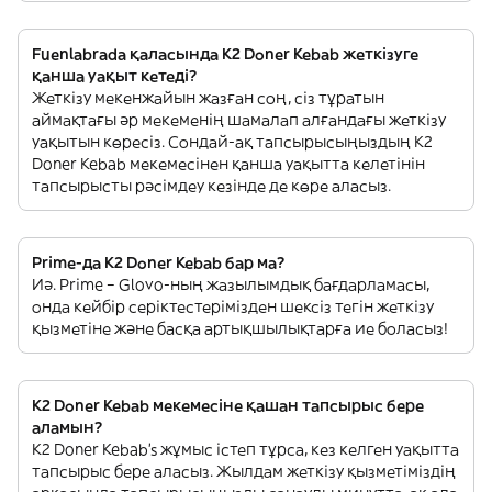
Fuenlabrada қаласында K2 Doner Kebab жеткізуге
қанша уақыт кетеді?
Жеткізу мекенжайын жазған соң, сіз тұратын
аймақтағы әр мекеменің шамалап алғандағы жеткізу
уақытын көресіз. Сондай-ақ тапсырысыңыздың K2
Doner Kebab мекемесінен қанша уақытта келетінін
тапсырысты рәсімдеу кезінде де көре аласыз.
Prime-да K2 Doner Kebab бар ма?
Иә. Prime – Glovo-ның жазылымдық бағдарламасы,
онда кейбір серіктестерімізден шексіз тегін жеткізу
қызметіне және басқа артықшылықтарға ие боласыз!
K2 Doner Kebab мекемесіне қашан тапсырыс бере
аламын?
K2 Doner Kebab’s жұмыс істеп тұрса, кез келген уақытта
тапсырыс бере аласыз. Жылдам жеткізу қызметіміздің