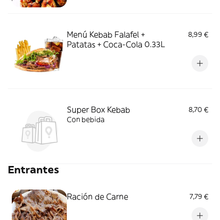
Menú Kebab Falafel +
8,99 €
Patatas + Coca-Cola 0.33L
Super Box Kebab
8,70 €
Con bebida
Entrantes
Ración de Carne
7,79 €