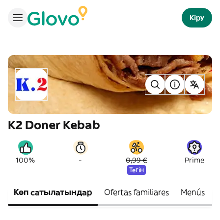
Кіру
K2 Doner Kebab
-
100%
0,99 €
Prime
Тегін
Көп сатылатындар
Ofertas familiares
Menús