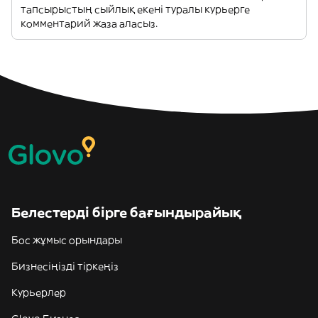
тапсырыстың сыйлық екені туралы курьерге
комментарий жаза аласыз.
Белестерді бірге бағындырайық
Бос жұмыс орындары
Бизнесіңізді тіркеңіз
Курьерлер