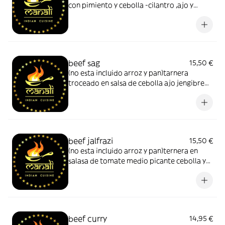
con pimiento y cebolla -cilantro ,ajo y
ligeramente picante
beef sag
15,50 €
(no esta incluido arroz y pan)tarnera
troceado en salsa de cebolla ajo jengibre
,espinacas ligeramente picante
beef jalfrazi
15,50 €
(no esta incluido arroz y pan)ternera en
salasa de tomate medio picante cebolla y
pimiento especias y cilantro
beef curry
14,95 €