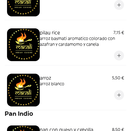
pilau rice
7,15 €
arroz basmati aromatico colorado con
azafran y cardamomo y canela
arroz
5,50 €
arroz blanco
Pan Indio
nan con queso y cebolla
8,50 €