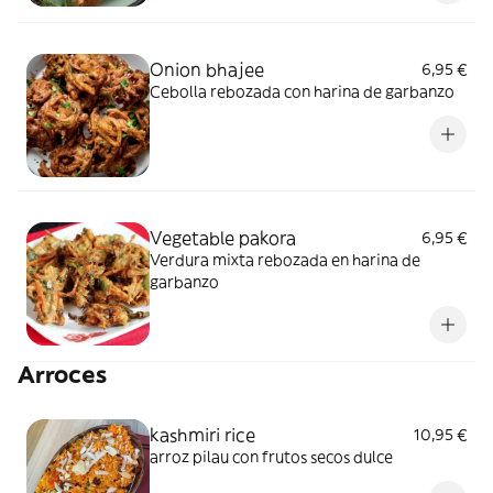
Onion bhajee
6,95 €
Cebolla rebozada con harina de garbanzo
Vegetable pakora
6,95 €
Verdura mixta rebozada en harina de
garbanzo
Arroces
kashmiri rice
10,95 €
arroz pilau con frutos secos dulce