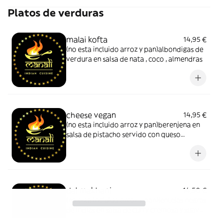
Platos de verduras
malai kofta
14,95 €
(no esta incluido arroz y pan)albondigas de
verdura en salsa de nata , coco , almendras
cheese vegan
14,95 €
(no esta incluido arroz y pan)berenjena en
salsa de pistacho servido con queso
burrata
dal makhani
14,50 €
(no esta incluido arroz y pan)lentejas negras
de indias en salsa de curry cremosa y suave