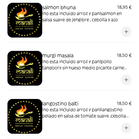
salmon bhuna
18,95 €
(no esta incluido arroz y pan)salmon en
salsa suave de jengibre , cebolla y ajo
murgi masala
18,50 €
(no esta incluido arroz y pan)pollo
tandoory sin hueso medio picante carne
picada de tarnera con huevo cocido
langostino balti
18,50 €
(no esta incluido arroz y pan)langostino
pelado en salsa de tomate suave ,cebolla
pimiento y especias