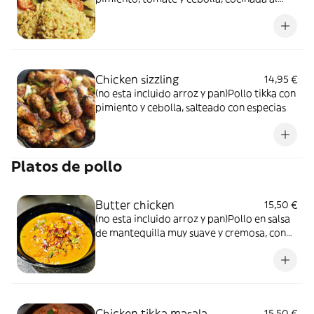
horno
Chicken sizzling
14,95 €
(no esta incluido arroz y pan)Pollo tikka con
pimiento y cebolla, salteado con especias
Platos de pollo
Butter chicken
15,50 €
(no esta incluido arroz y pan)Pollo en salsa
de mantequilla muy suave y cremosa, con
especias, hojas aromáticas, almendras,
anacardos y mantequilla
Chicken tikka masala
15,50 €