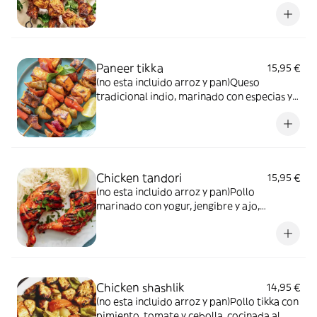
cocinado con hierbas aromáticas
Paneer tikka
15,95 €
(no esta incluido arroz y pan)Queso
tradicional indio, marinado con especias y
cocinado al horno
Chicken tandori
15,95 €
(no esta incluido arroz y pan)Pollo
marinado con yogur, jengibre y ajo,
cocinado con especias al horno
Chicken shashlik
14,95 €
(no esta incluido arroz y pan)Pollo tikka con
pimiento, tomate y cebolla, cocinada al