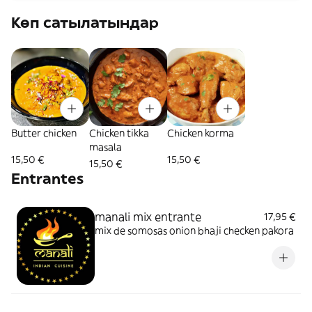
Көп сатылатындар
Butter chicken
Chicken tikka
Chicken korma
masala
15,50 €
15,50 €
15,50 €
Entrantes
manali mix entrante
17,95 €
mix de somosas onion bhaji checken pakora