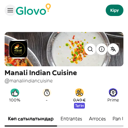
Кіру
Manali Indian Cuisine
@manaliindiancuisine
-
100%
0,49 €
Prime
Тегін
Көп сатылатындар
Entrantes
Arroces
Pan In