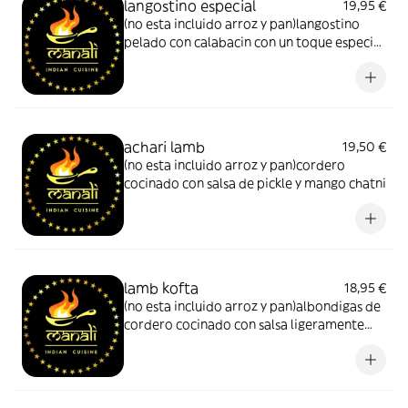
langostino especial
19,95 €
(no esta incluido arroz y pan)langostino
pelado con calabacin con un toque especial
de nuestro cheff
achari lamb
19,50 €
(no esta incluido arroz y pan)cordero
cocinado con salsa de pickle y mango chatni
lamb kofta
18,95 €
(no esta incluido arroz y pan)albondigas de
cordero cocinado con salsa ligeramente
picante de curry con ajo jengibre y cilantro