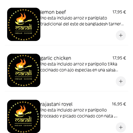
lemon beef
17,95 €
(no esta incluido arroz y pan)plato
tradicional del este de bangladesh tarnera
cocinada con salsa de curry y con una
shatkora
garlic chicken
17,95 €
(no esta incluido arroz y pan)pollo tikka
cocinado con ajo especias en una salsa
medio picante
rajastani royel
16,95 €
(no esta incluido arroz y pan)pollo
troceado y picado cocinado con nata ,
almendras especias y salsa suave