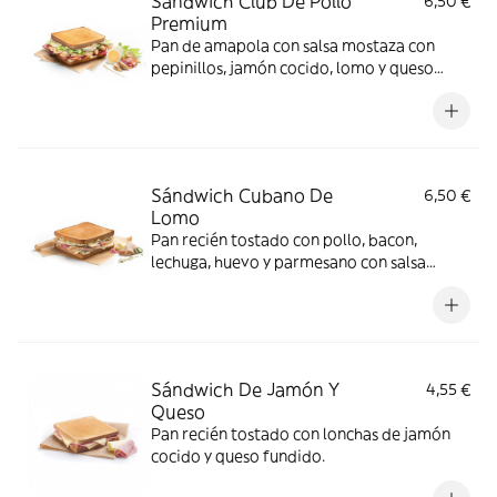
Sándwich Club De Pollo
6,50 €
Premium
Pan de amapola con salsa mostaza con
pepinillos, jamón cocido, lomo y queso
para fundir.
Sándwich Cubano De
6,50 €
Lomo
Pan recién tostado con pollo, bacon,
lechuga, huevo y parmesano con salsa
mayonesa-mostaza.
Sándwich De Jamón Y
4,55 €
Queso
Pan recién tostado con lonchas de jamón
cocido y queso fundido.