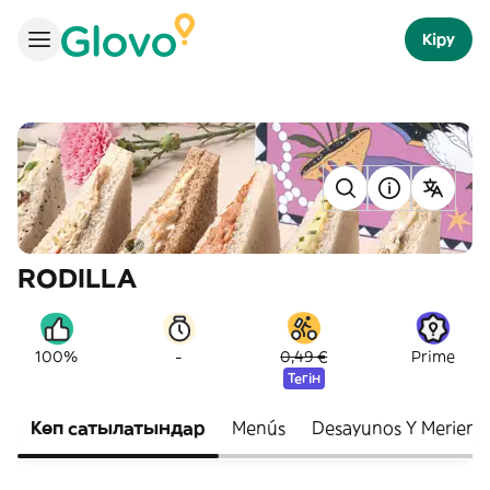
Кіру
RODILLA
-
100%
0,49 €
Prime
Тегін
Көп сатылатындар
Menús
Desayunos Y Meriend