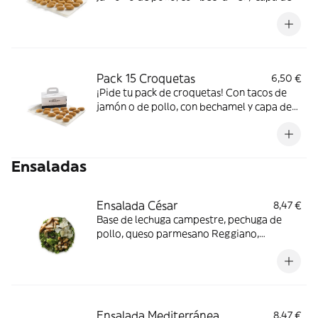
pan rallado.
Pack 15 Croquetas
6,50 €
¡Pide tu pack de croquetas! Con tacos de
jamón o de pollo, con bechamel y capa de
pan rallado.
Ensaladas
Ensalada César
8,47 €
Base de lechuga campestre, pechuga de
pollo, queso parmesano Reggiano,
picatostes y salsa césar.
Ensalada Mediterránea
8,47 €