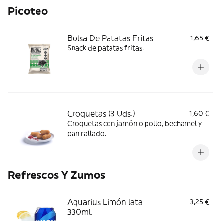
Picoteo
Bolsa De Patatas Fritas
1,65 €
Snack de patatas fritas.
Croquetas (3 Uds.)
1,60 €
Croquetas con jamón o pollo, bechamel y
pan rallado.
Refrescos Y Zumos
Aquarius Limón lata
3,25 €
330ml.