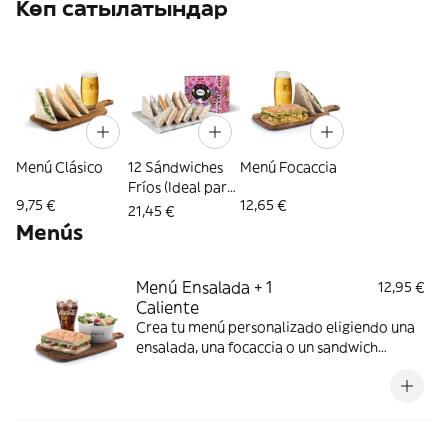
Көп сатылатындар
Menú Clásico
12 Sándwiches
Menú Focaccia
Fríos (Ideal para
9,75 €
12,65 €
3 Personas)
21,45 €
Menús
Menú Ensalada + 1
12,95 €
Caliente
Crea tu menú personalizado eligiendo una
ensalada, una focaccia o un sandwich
caliente y una bebida.