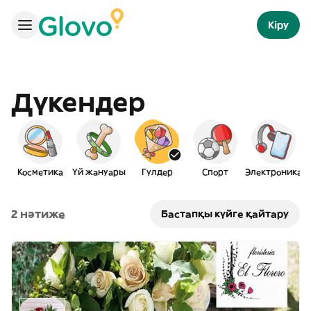
Кіру
Дүкендер
Косметика
Үй жануары
Гүлдер
Спорт
Электроника
2 нәтиже
Бастапқы күйге қайтару