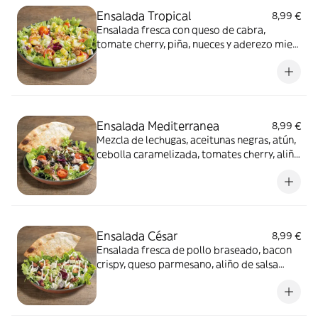
Ensalada Tropical
8,99 €
Ensalada fresca con queso de cabra,
tomate cherry, piña, nueces y aderezo miel
mostaza.
Ensalada Mediterranea
8,99 €
Mezcla de lechugas, aceitunas negras, atún,
cebolla caramelizada, tomates cherry, aliño
de aceite y vinagre y porción de masa
crocante.
Ensalada César
8,99 €
Ensalada fresca de pollo braseado, bacon
crispy, queso parmesano, aliño de salsa
césar y porción de masa crocante.