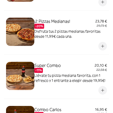
¡2 Pizzas Medianas!
23,78 €
29,73 €
-20%
Disfruta tus 2 pizzas medianas favoritas
desde 11,99€ cada una.
Super Combo
20,10 €
22,58 €
-11%
Llévate tu pizza mediana favorita, con 1
refresco y 1 entrante a elegir desde 19,95€!
Combo Carlos
16,95 €