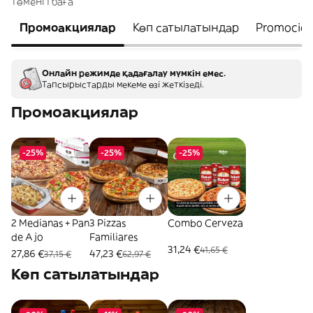
төменгі баға
Промоакциялар
Көп сатылатындар
Promocion
Онлайн режимде қадағалау мүмкін емес.
Тапсырыстарды мекеме өзі жеткізеді.
Промоакциялар
-25%
-25%
-25%
2 Medianas + Pan
3 Pizzas
Combo Cerveza
de Ajo
Familiares
31,24 €
41,65 €
27,86 €
47,23 €
37,15 €
62,97 €
Көп сатылатындар