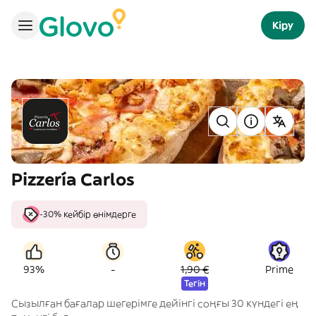
Кіру
Pizzería Carlos
-30% кейбір өнімдерге
-
93%
1,90 €
Prime
Тегін
Сызылған бағалар шегерімге дейінгі соңғы 30 күндегі ең