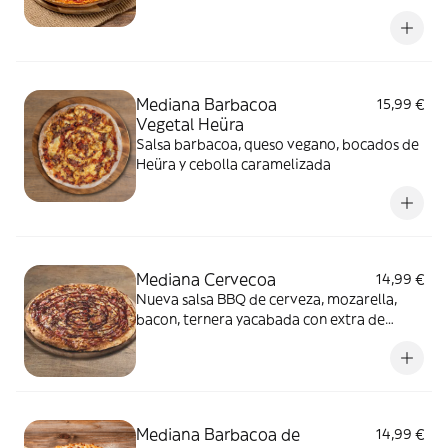
cherry
Mediana Barbacoa
15,99 €
Vegetal Heüra
Salsa barbacoa, queso vegano, bocados de
Heüra y cebolla caramelizada
Mediana Cervecoa
14,99 €
Nueva salsa BBQ de cerveza, mozarella,
bacon, ternera yacabada con extra de
salseo BBQ de cerveza
Mediana Barbacoa de
14,99 €