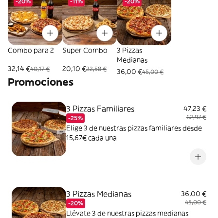
-20%
-11%
-20%
Combo para 2
Super Combo
3 Pizzas
Medianas
32,14 €
20,10 €
40,17 €
22,58 €
36,00 €
45,00 €
Promociones
3 Pizzas Familiares
47,23 €
62,97 €
-25%
Elige 3 de nuestras pizzas familiares desde
15,67€ cada una
3 Pizzas Medianas
36,00 €
45,00 €
-20%
Llévate 3 de nuestras pizzas medianas