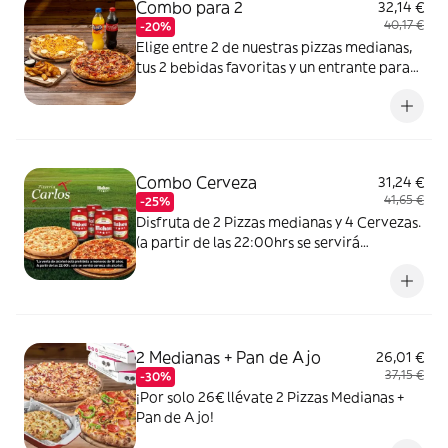
Combo para 2
32,14 €
40,17 €
-20%
Elige entre 2 de nuestras pizzas medianas,
tus 2 bebidas favoritas y un entrante para
vivir tu mejor Momento Carlos
Combo Cerveza
31,24 €
41,65 €
-25%
Disfruta de 2 Pizzas medianas y 4 Cervezas.
(a partir de las 22:00hrs se servirá
unicamente cervezas sin alcohol.).
2 Medianas + Pan de Ajo
26,01 €
37,15 €
-30%
¡Por solo 26€ llévate 2 Pizzas Medianas +
Pan de Ajo!