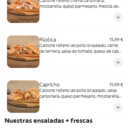
Calzone relleno crema carbonara,
mozzarella, queso parmesano, mezcla de
quesos suaves y jamon york.
Rústica
15,99 €
Calzone relleno de pollo braseado, carne
de ternera, salsa de tomate, queso de cabra
y orégano.
Capricho
15,99 €
Calzone relleno de pollo braseado, salsa
carbonara, queso parmesano, mozzarella,
nueces, queso de cabra y cebolla
caramelizada.
Nuestras ensaladas + frescas