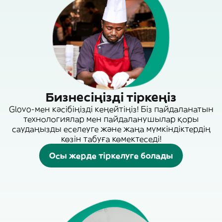
Бизнесіңізді тіркеңіз
Glovo-мен кәсібіңізді кеңейтіңіз! Біз пайдаланатын
технологиялар мен пайдаланушылар қоры
саудаңызды еселеуге және жаңа мүмкіндіктердің
көзін табуға көмектеседі!
Осы жерде тіркелуге болады