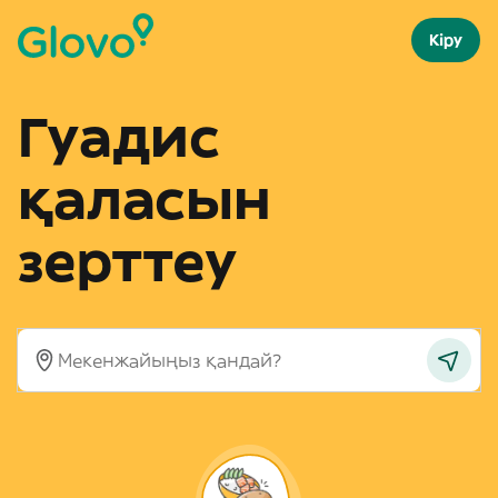
Кіру
Гуадис
қаласын
зерттеу