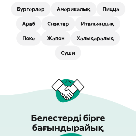
Бургерлер
Америкалық
Пицца
Араб
Снэктер
Итальяндық
Поке
Жапон
Халықаралық
Суши
Белестерді бірге
бағындырайық