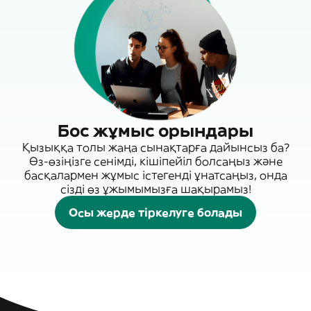
Бос жұмыс орындары
Қызыққа толы жаңа сынақтарға дайынсыз ба?
Өз-өзіңізге сенімді, кішіпейіл болсаңыз және
басқалармен жұмыс істегенді ұнатсаңыз, онда
сізді өз ұжымымызға шақырамыз!
Осы жерде тіркелуге болады