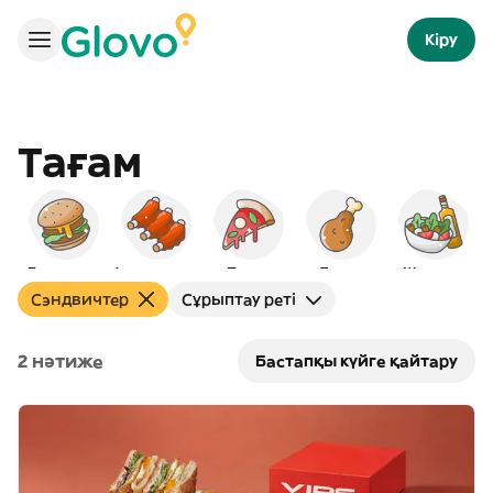
Кіру
Тағам
Бургерлер
Америкалық
Пицца
Тауық
Жерорта
Сэндвичтер
Сұрыптау реті
2 нәтиже
Бастапқы күйге қайтару