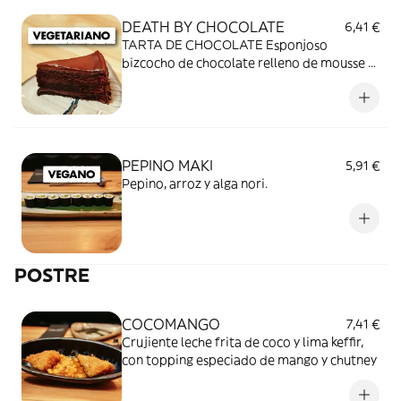
DEATH BY CHOCOLATE
6,41 €
TARTA DE CHOCOLATE Esponjoso
bizcocho de chocolate relleno de mousse y
cubierto de ganaché.
PEPINO MAKI
5,91 €
Pepino, arroz y alga nori.
POSTRE
COCOMANGO
7,41 €
Crujiente leche frita de coco y lima keffir,
con topping especiado de mango y chutney