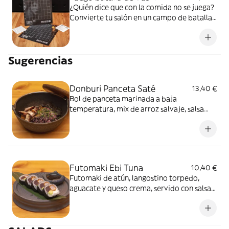
¿Quién dice que con la comida no se juega?
Convierte tu salón en un campo de batalla
con nuestra versión de “hundir la flota” con
Sushi. Risas, piques épicos y estrategias
absurdas garantizadas. Da igual que
Sugerencias
juegues con tu pareja o con tus amigos.
¿Preparados para el plan perfecto? ¡Que
empiece la batalla!
Donburi Panceta Saté
13,40 €
Bol de panceta marinada a baja
temperatura, mix de arroz salvaje, salsa
asiática de cacahuete, setas oreja de
madera y cebollino.
Futomaki Ebi Tuna
10,40 €
Futomaki de atún, langostino torpedo,
aguacate y queso crema, servido con salsa
de lima, soja y sésamo.