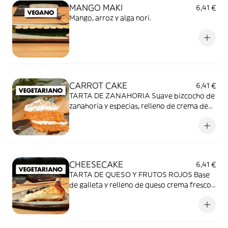
MANGO MAKI
6,41 €
Mango, arroz y alga nori.
CARROT CAKE
6,41 €
TARTA DE ZANAHORIA Suave bizcocho de
zanahoria y especias, relleno de crema de
queso y pasas. Cubierto de crema y trocitos
de nueces.
CHEESECAKE
6,41 €
TARTA DE QUESO Y FRUTOS ROJOS Base
de galleta y relleno de queso crema fresco
horneado. Cubierta de frutos secos