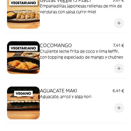
Gyozas Veggie (5 Pzas.)
9,61 €
Empanadillas japonesas rellenas de mix de
verduras con salsa curry-miel
COCOMANGO
7,41 €
Crujiente leche frita de coco y lima keffir,
con topping especiado de mango y chutney
AGUACATE MAKI
6,41 €
Aguacate, arroz y alga nori