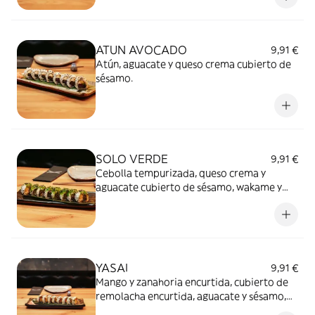
ATUN AVOCADO
9,91 €
Atún, aguacate y queso crema cubierto de
sésamo.
SOLO VERDE
9,91 €
Cebolla tempurizada, queso crema y
aguacate cubierto de sésamo, wakame y
salsa miel y mostaza.
YASAI
9,91 €
Mango y zanahoria encurtida, cubierto de
remolacha encurtida, aguacate y sésamo,
servido con salsa yuzu wasabi y salsa Sibuya