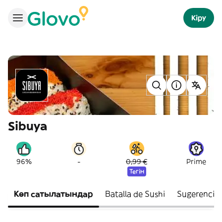
Кіру
Sibuya
-
96%
0,99 €
Prime
Тегін
Көп сатылатындар
Batalla de Sushi
Sugerencia