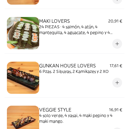
MAKI LOVERS
20,91 €
24 PIEZAS · 4 salmón, 4 atún, 4
mantequilla, 4 aguacate, 4 pepino y 4
mango
GUNKAN HOUSE LOVERS
17,61 €
6 Pzas. 2 Sibuyas, 2 Kamikazes y 2 XO
VEGGIE STYLE
16,91 €
4 solo verde, 4 yasai, 4 maki pepino y 4
maki mango.