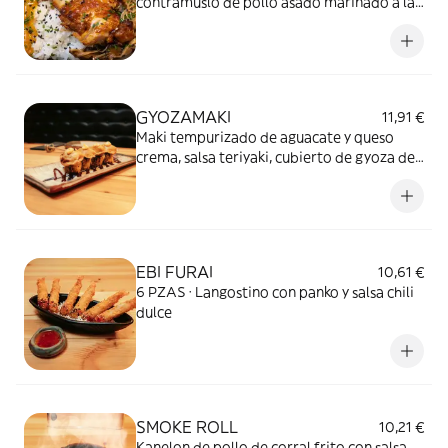
contramuslo de pollo asado marinado a la
miel, mix de setas y cebollino.
GYOZAMAKI
11,91 €
Maki tempurizado de aguacate y queso
crema, salsa teriyaki, cubierto de gyoza de
buey y salsa explosive
EBI FURAI
10,61 €
6 PZAS · Langostino con panko y salsa chili
dulce
SMOKE ROLL
10,21 €
Kanelon de pollo de corral frito con salsa