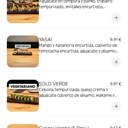
Aguacate en tempura y panko, triguero
tempurizado, shiitakes encurtidos,
cuebierto de guacamole y crujiente de kale
con salsas de jalapeño y soja dulce
YASAI
9,91 €
Mango y zanahoria encurtida, cubierto de
remolacha encurtida, aguacate y sésamo,
servido con salsa yuzu wasabi y salsa Sibuya
SOLO VERDE
9,91 €
Cebolla tempurizada, queso crema y
aguacate cubierto de sésamo, wakame y
salsa miel y mostaza.