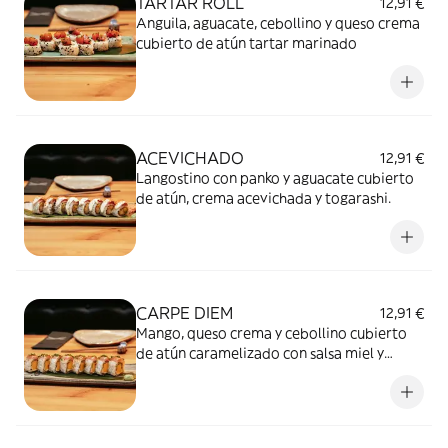
TARTAR ROLL
12,91 €
Anguila, aguacate, cebollino y queso crema
cubierto de atún tartar marinado
ACEVICHADO
12,91 €
Langostino con panko y aguacate cubierto
de atún, crema acevichada y togarashi.
CARPE DIEM
12,91 €
Mango, queso crema y cebollino cubierto
de atún caramelizado con salsa miel y
mostaza.