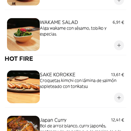
WAKAME SALAD
6,91 €
Alga wakame con sésamo, tobiko y
especias.
HOT FIRE
SAKE KOROKKE
13,61 €
Croquetas kimchi con lámina de salmón
sopleteado con tonkatsu
Japan Curry
12,41 €
Bol de arroz blanco, curry japonés,