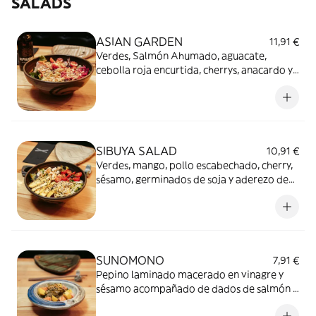
SALADS
ASIAN GARDEN
11,91 €
Verdes, Salmón Ahumado, aguacate,
cebolla roja encurtida, cherrys, anacardo y
aderezo de vinagreta curry-miel
SIBUYA SALAD
10,91 €
Verdes, mango, pollo escabechado, cherry,
sésamo, germinados de soja y aderezo de
miel y mostaza.
SUNOMONO
7,91 €
Pepino laminado macerado en vinagre y
sésamo acompañado de dados de salmón y
mango.