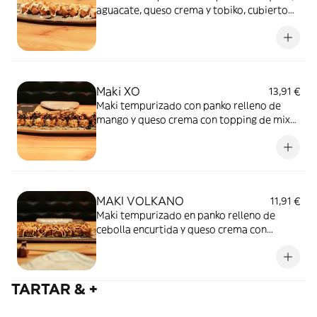
aguacate, queso crema y tobiko, cubierto
de crema acevichada y togarashi.
Maki XO
13,91 €
Maki tempurizado con panko relleno de
mango y queso crema con topping de mix
de setas, cebolla frita y braseado con salsa
de anguila y foie micuit.
MAKI VOLKANO
11,91 €
Maki tempurizado en panko relleno de
cebolla encurtida y queso crema con
topping de dinamita braseada con salsa de
anguila.
TARTAR & +