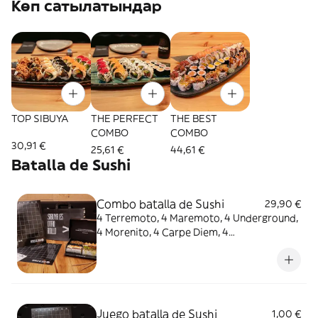
Көп сатылатындар
TOP SIBUYA
THE PERFECT
THE BEST
COMBO
COMBO
30,91 €
25,61 €
44,61 €
Batalla de Sushi
Combo batalla de Sushi
29,90 €
4 Terremoto, 4 Maremoto, 4 Underground,
4 Morenito, 4 Carpe Diem, 4
AcevichadoIncluye el juego Batalla de
Sushi.
Juego batalla de Sushi
1,00 €