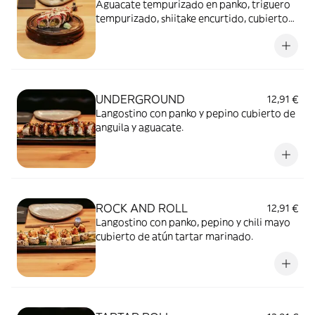
Aguacate tempurizado en panko, triguero
tempurizado, shiitake encurtido, cubierto
de sashimi de buey sopleteado, cubierto de
salsa anguila y mayotrufa y ahumado
UNDERGROUND
12,91 €
Langostino con panko y pepino cubierto de
anguila y aguacate.
ROCK AND ROLL
12,91 €
Langostino con panko, pepino y chili mayo
cubierto de atún tartar marinado.