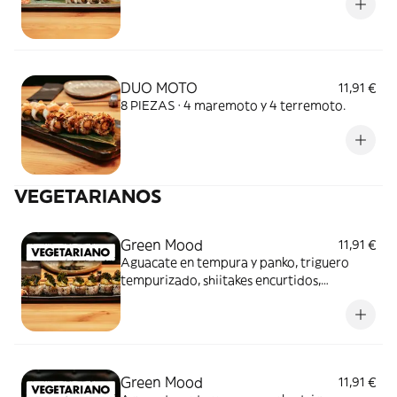
DUO MOTO
11,91 €
8 PIEZAS · 4 maremoto y 4 terremoto.
VEGETARIANOS
Green Mood
11,91 €
Aguacate en tempura y panko, triguero
tempurizado, shiitakes encurtidos,
cuebierto de guacamole y crujiente de kale
con salsas de jalapeño y soja dulce
Green Mood
11,91 €