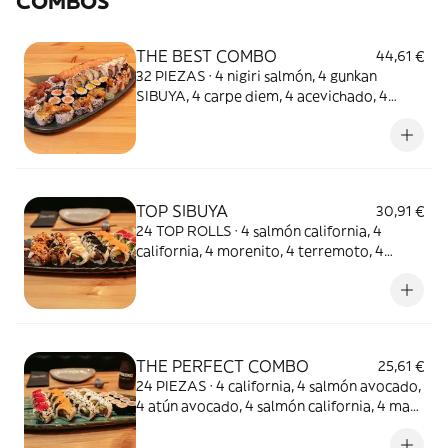
COMBOS
THE BEST COMBO
44,61 €
32 PIEZAS · 4 nigiri salmón, 4 gunkan
SIBUYA, 4 carpe diem, 4 acevichado, 4
tartar roll, 4 rock and roll, 4 maki mango y 4
maki salmón.
TOP SIBUYA
30,91 €
24 TOP ROLLS · 4 salmón california, 4
california, 4 morenito, 4 terremoto, 4
maremoto y 4 underground
THE PERFECT COMBO
25,61 €
24 PIEZAS · 4 california, 4 salmón avocado,
4 atún avocado, 4 salmón california, 4 maki
atún y 4 maki salmón.