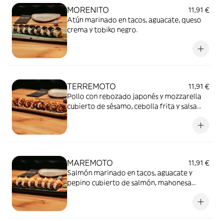
MORENITO
11,91 €
Atún marinado en tacos, aguacate, queso
crema y tobiko negro.
TERREMOTO
11,91 €
Pollo con rebozado japonés y mozzarella
cubierto de sésamo, cebolla frita y salsa
tonkatsu.
MAREMOTO
11,91 €
Salmón marinado en tacos, aguacate y
pepino cubierto de salmón, mahonesa
japonesa e ikura.