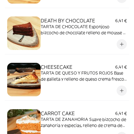
DEATH BY CHOCOLATE
6,41 €
TARTA DE CHOCOLATE Esponjoso
bizcocho de chocolate relleno de mousse y
cubierto de ganaché.
CHEESECAKE
6,41 €
TARTA DE QUESO Y FRUTOS ROJOS Base
de galleta y relleno de queso crema fresco
horneado. Cubierta de frutos secos.
CARROT CAKE
6,41 €
TARTA DE ZANAHORIA Suave bizcocho de
zanahoria y especias, relleno de crema de
queso y pasas. Cubierto de crema y trocitos