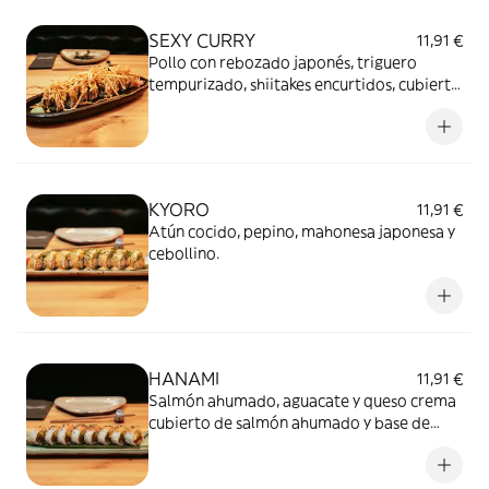
SEXY CURRY
11,91 €
Pollo con rebozado japonés, triguero
tempurizado, shiitakes encurtidos, cubierto
crujiente de wonton y salsa mayo curry
KYORO
11,91 €
Atún cocido, pepino, mahonesa japonesa y
cebollino.
HANAMI
11,91 €
Salmón ahumado, aguacate y queso crema
cubierto de salmón ahumado y base de
sésamo.