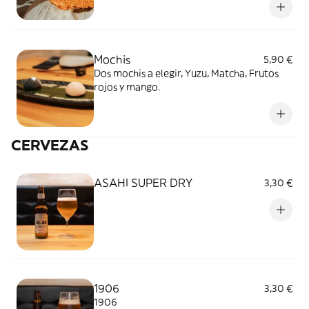
de nueces.
Mochis
5,90 €
Dos mochis a elegir, Yuzu, Matcha, Frutos
rojos y mango.
CERVEZAS
ASAHI SUPER DRY
3,30 €
1906
3,30 €
1906