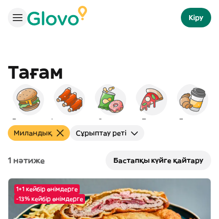
Кіру
Тағам
Бургерлер
Америкалық
Снэктер
Пицца
Таңғы ас
С
Миландық
Сұрыптау реті
1 нәтиже
Бастапқы күйге қайтару
1+1 кейбір өнімдерге
-13% кейбір өнімдерге