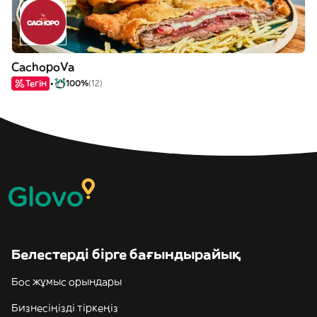
CachopoVa
Тегін
100%
(12)
Белестерді бірге бағындырайық
Бос жұмыс орындары
Бизнесіңізді тіркеңіз