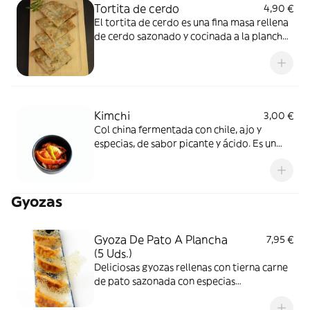
Tortita de cerdo
4,90 €
El tortita de cerdo es una fina masa rellena
de cerdo sazonado y cocinada a la plancha,
ofreciendo un sabor suave y jugoso en cada
bocado.
Kimchi
3,00 €
Col china fermentada con chile, ajo y
especias, de sabor picante y ácido. Es un
acompañamiento tradicional muy popular
y refrescante.
Gyozas
Gyoza De Pato A Plancha
7,95 €
(5 Uds.)
Deliciosas gyozas rellenas con tierna carne
de pato sazonada con especias
tradicionales, jengibre y salsa de soja