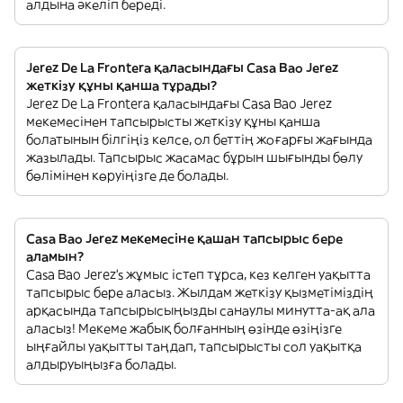
алдына әкеліп береді.
Jerez De La Frontera қаласындағы Casa Bao Jerez
жеткізу құны қанша тұрады?
Jerez De La Frontera қаласындағы Casa Bao Jerez
мекемесінен тапсырысты жеткізу құны қанша
болатынын білгіңіз келсе, ол беттің жоғарғы жағында
жазылады. Тапсырыс жасамас бұрын шығынды бөлу
бөлімінен көруіңізге де болады.
Casa Bao Jerez мекемесіне қашан тапсырыс бере
аламын?
Casa Bao Jerez’s жұмыс істеп тұрса, кез келген уақытта
тапсырыс бере аласыз. Жылдам жеткізу қызметіміздің
арқасында тапсырысыңызды санаулы минутта-ақ ала
аласыз! Мекеме жабық болғанның өзінде өзіңізге
ыңғайлы уақытты таңдап, тапсырысты сол уақытқа
алдыруыңызға болады.