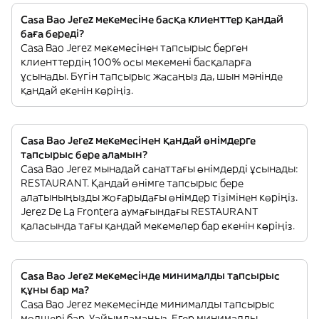
Casa Bao Jerez мекемесіне басқа клиенттер қандай
баға береді?
Casa Bao Jerez мекемесінен тапсырыс берген
клиенттердің 100% осы мекемені басқаларға
ұсынады. Бүгін тапсырыс жасаңыз да, шын мәнінде
қандай екенін көріңіз.
Casa Bao Jerez мекемесінен қандай өнімдерге
тапсырыс бере аламын?
Casa Bao Jerez мынадай санаттағы өнімдерді ұсынады:
RESTAURANT. Қандай өнімге тапсырыс бере
алатыныңызды жоғарыдағы өнімдер тізімінен көріңіз.
Jerez De La Frontera аумағындағы RESTAURANT
қаласында тағы қандай мекемелер бар екенін көріңіз.
Casa Bao Jerez мекемесінде минималды тапсырыс
құны бар ма?
Casa Bao Jerez мекемесінде минималды тапсырыс
мөлшері бар. Уайымдамаңыз. Егер минималды