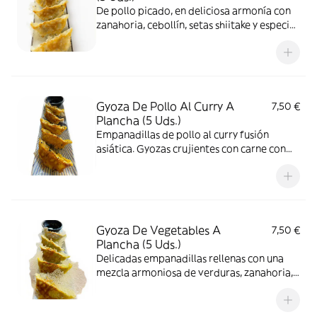
De pollo picado, en deliciosa armonía con
zanahoria, cebollín, setas shiitake y especias
cocinadas al estilo plancha
Gyoza De Pollo Al Curry A
7,50 €
Plancha (5 Uds.)
Empanadillas de pollo al curry fusión
asiática. Gyozas crujientes con carne con
zanahoria, cebollín saborizadas con un
suave toque de curry
Gyoza De Vegetables A
7,50 €
Plancha (5 Uds.)
Delicadas empanadillas rellenas con una
mezcla armoniosa de verduras, zanahoria,
cebollín y setas shiitake