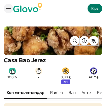
Кіру
Casa Bao Jerez
-
100%
0,99 €
Prime
Тегін
Көп сатылатындар
Ramen
Bao
Arroz
Fide