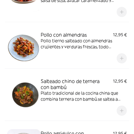
salsa de soja, azúcar caramelizado y
especias, con un sabor suave y equilibrado
entre lo dulce y lo salado.
Pollo con almendras
12,95 €
Pollo tierno salteado con almendras
crujientes y verduras frescas, todo
cocinado en una salsa suave y aromática.
Un plato equilibrado, sabroso y muy
popular de la cocina china.
Salteado chino de ternera
12,95 €
con bambú
Plato tradicional de la cocina china que
combina ternera con bambú.se saltea a
fuego alto con salsa de soja
Pollo agridulce con
12,95 €