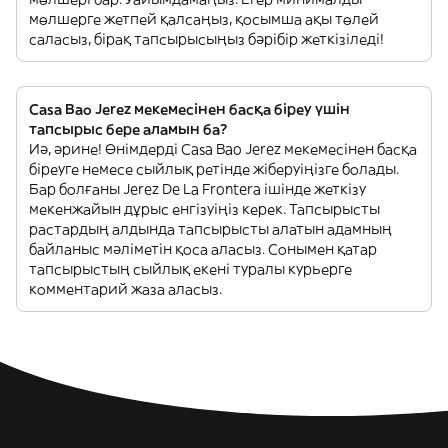
мөлшерге жетпей қалсаңыз, қосымша ақы төлей
саласыз, бірақ тапсырысыңыз бәрібір жеткізіледі!
Casa Bao Jerez мекемесінен басқа біреу үшін
тапсырыс бере аламын ба?
Иә, әрине! Өнімдерді Casa Bao Jerez мекемесінен басқа
біреуге немесе сыйлық ретінде жіберуіңізге болады.
Бар болғаны Jerez De La Frontera ішінде жеткізу
мекенжайын дұрыс енгізуіңіз керек. Тапсырысты
растардың алдында тапсырысты алатын адамның
байланыс мәліметін қоса аласыз. Сонымен қатар
тапсырыстың сыйлық екені туралы курьерге
комментарий жаза аласыз.