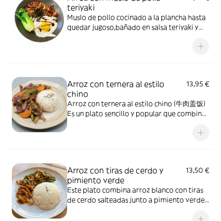
teriyaki
Muslo de pollo cocinado a la plancha hasta
quedar jugoso,bañado en salsa teriyaki y
presentado sobre arroz blanco al estilo
japonés.
Arroz con ternera al estilo
13,95 €
chino
Arroz con ternera al estilo chino (牛肉盖饭)
Es un plato sencillo y popular que combina
arroz blanco con ternera salteada. La carne
se cocina con verduras, salsa de soja y salsa
de ostras, creando un sabor rico y
aromático. Es una comida práctica,
deliciosa y típica de la cocina china.
Arroz con tiras de cerdo y
13,50 €
pimiento verde
Este plato combina arroz blanco con tiras
de cerdo salteadas junto a pimiento verde,
ajo y salsa de soja. Es una comida sencilla,
aromática y muy típica de la cocina casera