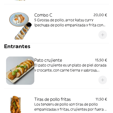
Combo C
20,00 €
5 Gyozas de pollo, arroz katsu curry
(pechuga de pollo empanizada y frita con
un sorpresa curry japonés, se sirve con
arroz al vapor)
Entrantes
Pato crujiente
15,50 €
El pato crujiente es un plato de piel dorada
y crocante, con carne tierna y sabrosa,
típico de la cocina asiática.
Tiras de pollo fritas
11,50 €
Los tenders de pollo son tiras de pollo
empanizadas y fritas, crujientes por fuera y