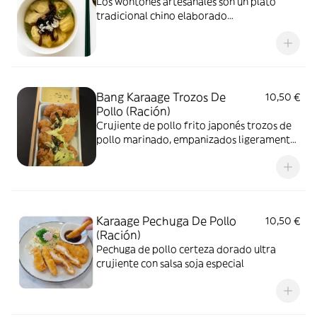
Los wontones artesanales son un plato
tradicional chino elaborado
completamente a mano. Rellenos de cerdo,
servidos en un caldo
Bang Karaage Trozos De
10,50 €
Pollo (Ración)
Crujiente de pollo frito japonés trozos de
pollo marinado, empanizados ligeramente
y fritos hasta quedar
Karaage Pechuga De Pollo
10,50 €
(Ración)
Pechuga de pollo certeza dorado ultra
crujiente con salsa soja especial