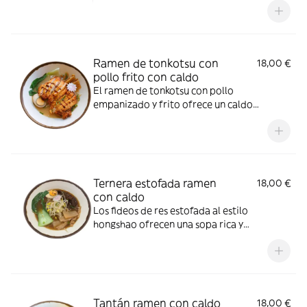
Lleva fideos firmes, tiernas láminas de
cerdo chashu y verduras frescas,
ofreciendo un sabor profundo y
reconfortante.”
Ramen de tonkotsu con
18,00 €
pollo frito con caldo
El ramen de tonkotsu con pollo
empanizado y frito ofrece un caldo
cremoso de huesos de cerdo, acompañado
de fideos suaves y una crujiente pechuga de
pollo katsu. Es un plato reconfortante y
lleno de sabor.”
Ternera estofada ramen
18,00 €
con caldo
Los fideos de res estofada al estilo
hongshao ofrecen una sopa rica y
aromática con carne de res tierna y fideos
suaves.
Tantán ramen con caldo
18,00 €