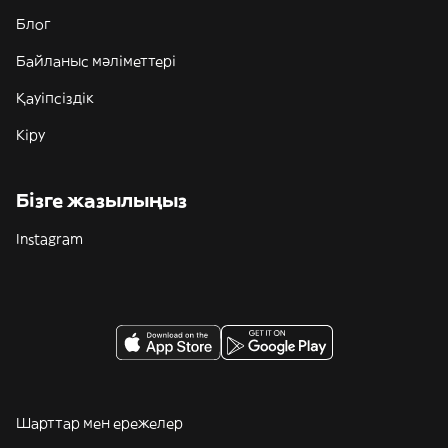
Блог
Байланыс мәліметтері
Қауіпсіздік
Кіру
Бізге жазылыңыз
Instagram
Шарттар мен ережелер