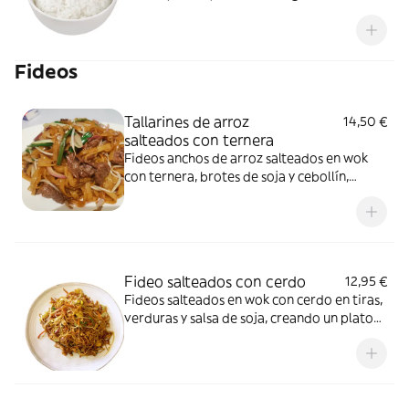
quedar esponjoso y ligero. Su sabor neutro
lo hace ideal para combinar con todo tipo
de platos de carne, verduras o salsas.
Fideos
Tallarines de arroz
14,50 €
salteados con ternera
Fideos anchos de arroz salteados en wok
con ternera, brotes de soja y cebollín,
aliñados con salsa de soja. Un plato clásico
cantonés, aromático y muy sabroso.
Fideo salteados con cerdo
12,95 €
Fideos salteados en wok con cerdo en tiras,
verduras y salsa de soja, creando un plato
aromático、sabroso y típico de la cocina
china.