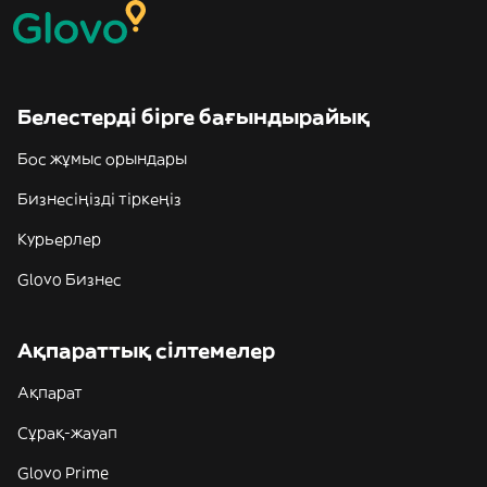
Белестерді бірге бағындырайық
Бос жұмыс орындары
Бизнесіңізді тіркеңіз
Курьерлер
Glovo Бизнес
Ақпараттық сілтемелер
Ақпарат
Сұрақ-жауап
Glovo Prime