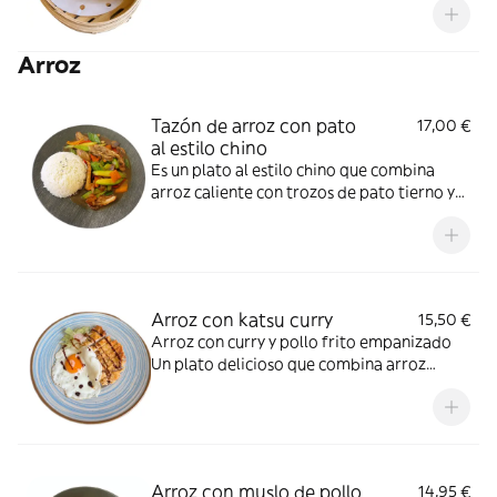
Arroz
Tazón de arroz con pato
17,00 €
al estilo chino
Es un plato al estilo chino que combina
arroz caliente con trozos de pato tierno y
jugoso,preparados con una mezcla de
especias y salsa aromática. El sabor
equilibrado y la textura suave de pato
hacen que sea una opción muy popular y
reconfortante.
Arroz con katsu curry
15,50 €
Arroz con curry y pollo frito empanizado
Un plato delicioso que combina arroz
blanco, curry espeso y aromático al estilo
asiático y una pieza de pollo empanizado y
crujiente colocada encima. Es sabroso,
satisfactorio y muy popular.
Arroz con muslo de pollo
14,95 €