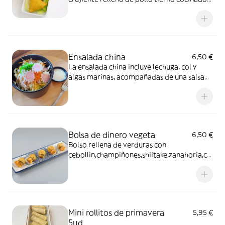
con curry y especias, un aperitivo sabroso y
aromático típico de la cocina india.
Ensalada china
6,50 €
La ensalada china incluye lechuga, col y
algas marinas, acompañadas de una salsa
de sabor dulce.
Bolsa de dinero vegeta
6,50 €
Bolso rellena de verduras con
cebollin,champiñones,shiitake,zanahoria,ce
bolla y fideos.Plato tradicional que
simboliza buena fortuna y abundancia.
Mini rollitos de primavera
5,95 €
5ud