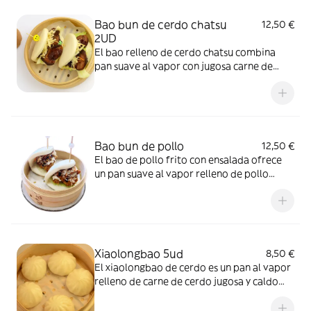
Bao bun de cerdo chatsu
12,50 €
2UD
El bao relleno de cerdo chatsu combina
pan suave al vapor con jugosa carne de
cerdo a la barbacoa al estilo cantonés.”
Bao bun de pollo
12,50 €
El bao de pollo frito con ensalada ofrece
un pan suave al vapor relleno de pollo
crujiente y jugoso, acompañado de
verduras frescas que aportan un sabor
equilibrado y refrescante.”
Xiaolongbao 5ud
8,50 €
El xiaolongbao de cerdo es un pan al vapor
relleno de carne de cerdo jugosa y caldo
sabroso, con una textura tierna y delicada.