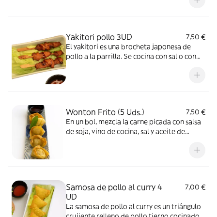
Yakitori pollo 3UD
7,50 €
El yakitori es una brocheta japonesa de
pollo a la parrilla. Se cocina con sal o con
una salsa dulce y salada, y es un plato muy
común en bares y puestos de comida en
Japón.
Wonton Frito (5 Uds.)
7,50 €
En un bol, mezcla la carne picada con salsa
de soja, vino de cocina, sal y aceite de
sésamo
Samosa de pollo al curry 4
7,00 €
UD
La samosa de pollo al curry es un triángulo
crujiente relleno de pollo tierno cocinado