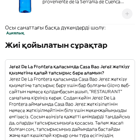
proveniente de la Serranía de Cuenca.
Única por su aportación de minerales,
fresca, ligera y de sabor equilibrado
Осы санаттағы басқа дүкендерді шолу:
Азиялық
Жиі қойылатын сұрақтар
Jerez De La Frontera қаласында Casa Bao Jerez жеткізу
қызметіне қалай тапсырыс бере аламын?
Jerez De La Frontera қаласында Casa Bao Jerez жеткізу
қызметіне тапсырыс беру үшін бар болғаны Glovo веб-
сайтын немесе қолданбасын ашып, "RESTAURANT"
санатына кіруіңіз керек. Содан кейін Jerez De La
Frontera аймағында Casa Bao Jerez жеткізілетінін
немесе жеткізілмейтінін білу үшін мекенжайыңызды
енгізесіз. Сосын өзіңізге қажетті өнімдерді таңдайсыз
да, оларды тапсырысыңызға қосасыз. Төлем жасап
болған соң, тапсырысыңыз дайындала бастайды
және көп кешікпей курьер оны тура есігіңіздің