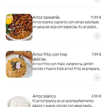
china.
Arroz taiwanés
11,95 €
Arroz blanco cubierto con cerdo estofado
en salsa de soja con especias. Es un plato
taiwanés aromático、dulce-salado y muy
popular.
Arroz frito con tres
7,95 €
delicias
Arroz frito con maíz, zanahoria, jamón
cocido y huevo Este arroz frito se prepara
salteando maíz, zanahoria, jamón y huevo
con arroz caliente, aliñado con salsa de soja
para darle un sabor más aromático y
equilibrado. Es un plato colorido, sabroso y
muy típico de la cocina casera china.
Arroz blanco
2,50 €
El arroz blanco es un acompañamiento
básico y suave, cocido con agua hasta