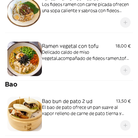
Los fideos ramen con carne picada ofrecen
una sopa caliente y sabrosa con fideos
suaves y cerdo molido bien sazonado.
Ramen vegetal con tofu
18,00 €
Delicado caldo de miso
vegetal,acompañado de fideos ramen,tofu
suave,maíz y edamame.
Bao
Bao bun de pato 2 ud
13,50 €
El bao de pato ofrece un pan suave al
vapor relleno de carne de pato tierna y
sabrosa, acompañado de condimentos
aromáticos.