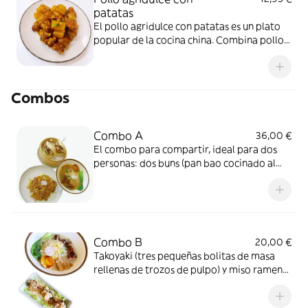
patatas
El pollo agridulce con patatas es un plato
popular de la cocina china. Combina pollo
crujiente con una salsa dulce y ácida,
generalmente hecha con azúcar y vinagre.
Las patatas fritas lo acompañan y aportan
Combos
un sabor suave que equilibra el plato.
Combo A
36,00 €
El combo para compartir, ideal para dos
personas: dos buns (pan bao cocinado al
vapor con pollo frito con la ensalada, salsa
mayonesa), yaki kitsune (fideos japonés de
fideos salteados) y ternera estofada ramen
(caldo estrella salsa de soja oscura azúcar
de roca caramelizado toque poco poco
Combo B
20,00 €
picante)
Takoyaki (tres pequeñas bolitas de masa
rellenas de trozos de pulpo) y miso ramen
(fideos japoneses en caldo de miso con
tiernos trozos de cerdo chino)