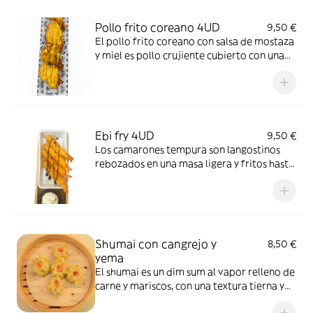
Pollo frito coreano 4UD
9,50 €
El pollo frito coreano con salsa de mostaza
y miel es pollo crujiente cubierto con una
mezcla dulce y suave de mostaza y miel.
Ebi fry 4UD
9,50 €
Los camarones tempura son langostinos
rebozados en una masa ligera y fritos hasta
quedar crujientes y dorados.”
Shumai con cangrejo y
8,50 €
yema
El shumai es un dim sum al vapor relleno de
carne y mariscos, con una textura tierna y
un sabor delicado.