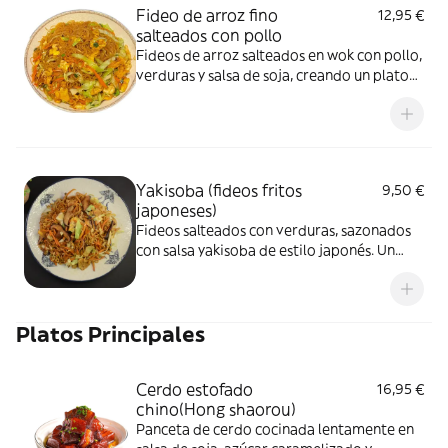
Fideo de arroz fino
12,95 €
salteados con pollo
Fideos de arroz salteados en wok con pollo,
verduras y salsa de soja, creando un plato
ligero、aromático y muy típico de la cocina
china.
Yakisoba (fideos fritos
9,50 €
japoneses)
Fideos salteados con verduras, sazonados
con salsa yakisoba de estilo japonés. Un
plato sabroso, aromático y muy popular.
Platos Principales
Cerdo estofado
16,95 €
chino(Hong shaorou)
Panceta de cerdo cocinada lentamente en