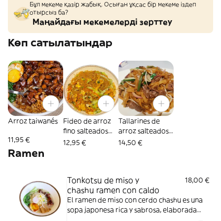
Бұл мекеме қазір жабық. Осыған ұқсас бір мекеме іздеп
отырсыз ба?
Маңайдағы мекемелерді зерттеу
Көп сатылатындар
Arroz taiwanés
Fideo de arroz
Tallarines de
fino salteados
arroz salteados
11,95 €
con pollo
con ternera
12,95 €
14,50 €
Ramen
Tonkotsu de miso y
18,00 €
chashu ramen con caldo
El ramen de miso con cerdo chashu es una
sopa japonesa rica y sabrosa, elaborada
con un caldo de miso y huesos de cerdo.